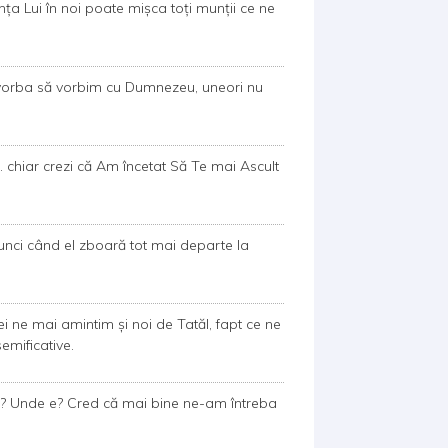
nța Lui în noi poate mișca toți munții ce ne
e vorba să vorbim cu Dumnezeu, uneori nu
... chiar crezi că Am încetat Să Te mai Ascult
atunci când el zboară tot mai departe la
 ne mai amintim şi noi de Tatăl, fapt ce ne
emificative.
a? Unde e? Cred că mai bine ne-am întreba