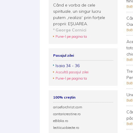
fii
Când e vorba de cele
Bo
spirituale, un singur lucru
putem „realiza“ prin forțele
Cân
proprii: EȘUAREA.
Oar
George Cornici
Bo
Pune-l pe pagina ta
Ace
tot
chi
Pasajul zilei
Bo
Isaia 34 - 36
Tre
Ascultă pasajul zilei
Pen
Pune-l pe pagina ta
Bo
Une
100% creștin
Bo
ariseforchrist.com
Cân
cantaricrestine.ro
păc
eBiblia.ro
Bo
lectiicuobiecte.ro