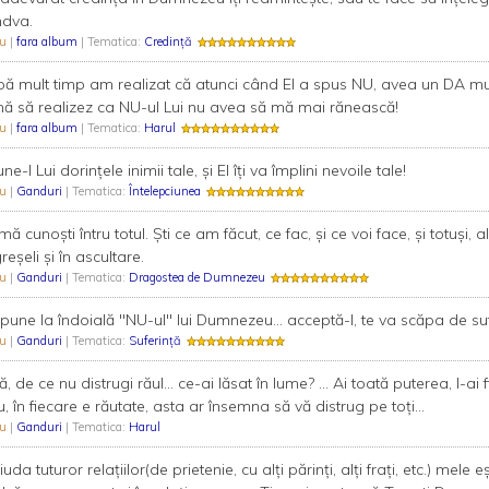
dva.
Bu
|
fara album
| Tematica:
Credință
ă mult timp am realizat că atunci când El a spus NU, avea un DA mul
ă să realizez ca NU-ul Lui nu avea să mă mai rănească!
Bu
|
fara album
| Tematica:
Harul
ne-I Lui dorinţele inimii tale, şi El îţi va împlini nevoile tale!
Bu
|
Ganduri
| Tematica:
Întelepciunea
mă cunoști întru totul. Ști ce am făcut, ce fac, și ce voi face, și totuși, a
greșeli și în ascultare.
Bu
|
Ganduri
| Tematica:
Dragostea de Dumnezeu
pune la îndoială "NU-ul" lui Dumnezeu... acceptă-l, te va scăpa de sufe
Bu
|
Ganduri
| Tematica:
Suferință
ă, de ce nu distrugi răul... ce-ai lăsat în lume? ... Ai toată puterea, l-ai
, în fiecare e răutate, asta ar însemna să vă distrug pe toți...
Bu
|
Ganduri
| Tematica:
Harul
ciuda tuturor relațiilor(de prietenie, cu alți părinți, alți frați, etc.) mel