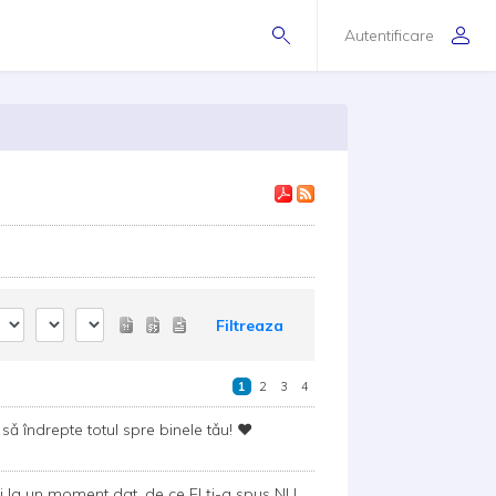
Autentificare
Filtreaza
1
2
3
4
sǎ îndrepte totul spre binele tǎu! ❤️
i la un moment dat, de ce El ți-a spus NU