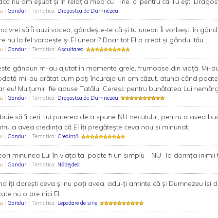
ndcă nu am eșuat și în relația mea cu Tine, ci pentru că Tu ești Drago
Bu
|
Ganduri
| Tematica:
Dragostea de Dumnezeu
d vrei să Îi auzi vocea, gândeşte-te că şi tu uneori Îi vorbeşti în gâ
e nu la fel vorbeşte şi El uneori? Doar tot El a creat şi gândul tău..
Bu
|
Ganduri
| Tematica:
Ascultarea
ste gânduri m-au ajutat în momente grele, frumoase din viață. Mi-au 
odată mi-au arătat cum poți încuraja un om căzut, atunci când poate
ar eu! Mulțumiri fie aduse Tatălui Ceresc pentru bunătatea Lui nemărgin
Bu
|
Ganduri
| Tematica:
Dragostea de Dumnezeu
buie să îi ceri Lui puterea de a spune NU trecutului, pentru a avea bucu
tru a avea credința că El îți pregătește ceva nou și minunat.
Bu
|
Ganduri
| Tematica:
Credință
ori minunea Lui în viața ta, poate fi un simplu - NU- la dorința inimii t
Bu
|
Ganduri
| Tematica:
Nădejdea
d îți dorești ceva și nu poți avea, adu-ți aminte că și Dumnezeu își 
ate nu o are nici El.
Bu
|
Ganduri
| Tematica:
Lepadare de sine