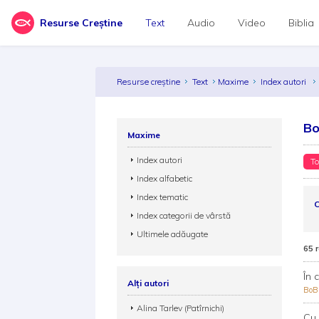
Resurse Creștine
Text
Audio
Video
Biblia
Resurse creștine
Text
Maxime
Index autori
Bo
Maxime
Index autori
To
Index alfabetic
Index tematic
C
Index categorii de vârstă
Ultimele adăugate
65 
În 
Alți autori
Bo
Alina Tarlev (Patîrnichi)
Cu 