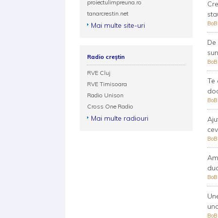
proiectulimpreuna.ro
Cre
tanarcrestin.net
sta
Bo
Mai multe site-uri
De 
sun
Radio creștin
Bo
RVE Cluj
Te 
RVE Timisoara
doa
Radio Unison
Bo
Cross One Radio
Mai multe radiouri
Aju
cev
Bo
Am 
duc
Bo
Une
und
Bo