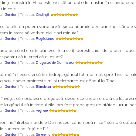
dința noastră în El nu este nici cât un bob de muștar, în schimb credi
u în cale.
Bu
|
Ganduri
| Tematica:
Credință
ce la telefon putem vorbi ore în şir cu anumite persoane, iar când 
tem în stare să vorbim nici cinci minute?
Bu
|
Ganduri
| Tematica:
Rugăciunea
aud de când erai în pântece; Ştiu ce îţi doreşti chiar de la primii paşi
r pentru că tu crezi că ai eşuat?
Bu
|
Ganduri
| Tematica:
Dragostea de Dumnezeu
tă-mă în fiecare zi să îmi îndrept gândul tot mai mult spre Tine, iar 
a sau cineva aminteşte-mi şi reîntoarce-mi gândul la Tine!
Bu
|
Ganduri
| Tematica:
Blândețea
învăţat că noaptea e preţioasă, deoarece uneori o dată cu lăsarea ei
e la gândul că în timpul zilei am fost preocupaţi de atâtea lucruri nes
Bu
|
Ganduri
| Tematica:
Veghere
ori, ne întrebăm unde e Dumnezeu, când nouă ni se întâmplă atâte
e suntem noi faţă de El?
Bu
|
Ganduri
| Tematica:
Smerenia