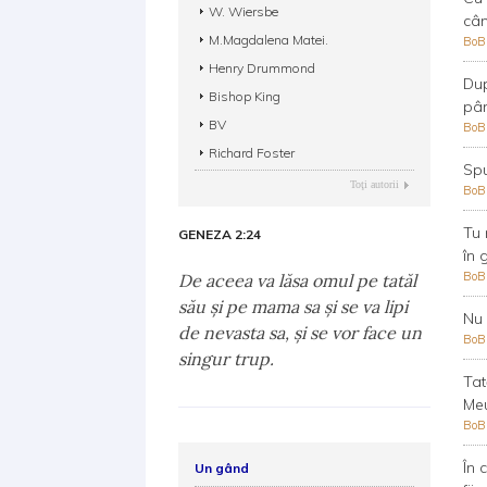
W. Wiersbe
cân
M.Magdalena Matei.
Bo
Henry Drummond
Dup
Bishop King
pân
BV
Bo
Richard Foster
Spu
Toţi autorii
Bo
Tu 
GENEZA 2:24
în 
Bo
De aceea va lăsa omul pe tatăl
său şi pe mama sa şi se va lipi
Nu 
de nevasta sa, şi se vor face un
Bo
singur trup.
Tat
Meu
Bo
În 
Un gând