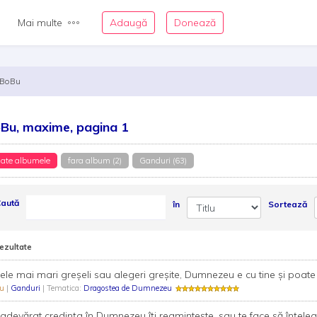
Mai multe
Adaugă
Donează
BoBu
Bu, maxime, pagina 1
ate albumele
fara album (2)
Ganduri (63)
aută
în
Sortează
rezultate
cele mai mari greşeli sau alegeri greşite, Dumnezeu e cu tine şi poate 
Bu
|
Ganduri
| Tematica:
Dragostea de Dumnezeu
adevărat credința în Dumnezeu îți reamintește, sau te face să înțeleg