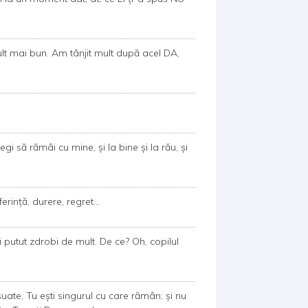
t mai bun. Am tânjit mult după acel DA,
legi să rămâi cu mine, și la bine și la rău, și
rință, durere, regret...
 fi putut zdrobi de mult. De ce? Oh, copilul
e eșuate, Tu ești singurul cu care rămân; și nu