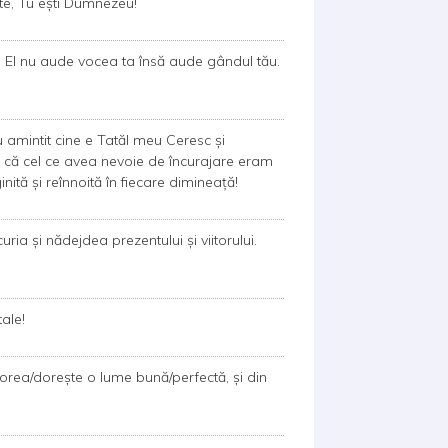
ste, Tu ești Dumnezeu!
nd. El nu aude vocea ta însă aude gândul tău.
amintit cine e Tatăl meu Ceresc și
 că cel ce avea nevoie de încurajare eram
ită și reînnoită în fiecare dimineață!
ria și nădejdea prezentului și viitorului.
ale!
dorea/dorește o lume bună/perfectă, și din