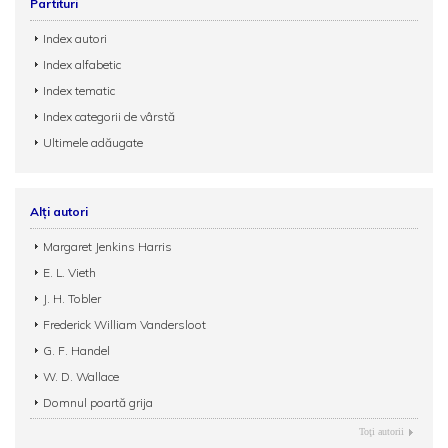
Partituri
Index autori
Index alfabetic
Index tematic
Index categorii de vârstă
Ultimele adăugate
Alți autori
Margaret Jenkins Harris
E. L. Vieth
J. H. Tobler
Frederick William Vandersloot
G. F. Handel
W. D. Wallace
Domnul poartă grija
Toţi autorii