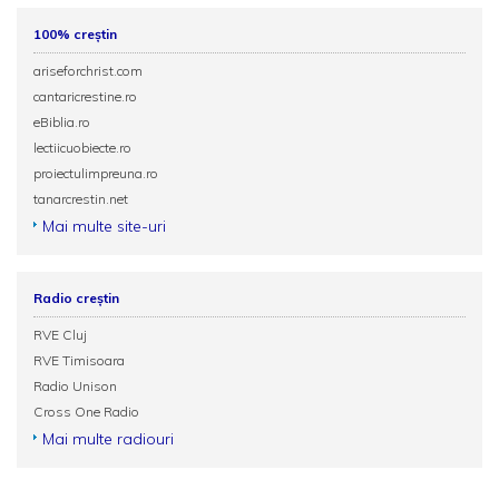
100% creștin
ariseforchrist.com
cantaricrestine.ro
eBiblia.ro
lectiicuobiecte.ro
proiectulimpreuna.ro
tanarcrestin.net
Mai multe site-uri
Radio creștin
RVE Cluj
RVE Timisoara
Radio Unison
Cross One Radio
Mai multe radiouri