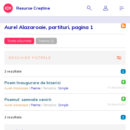
Resurse Creștine
Aurel Alazaroaie, partituri, pagina 1
Toate albumele
Poeme (2)
DESCHIDE FILTRELE
2 rezultate
1
Poem Inaugurare de biserici
31 descărcări
Aurel Alazaroaie
|
Poeme
| Tematica:
Simple
Poemul: semnele venirii
14 descărcări
Aurel Alazaroaie
|
Poeme
| Tematica:
Simple
2 rezultate
1