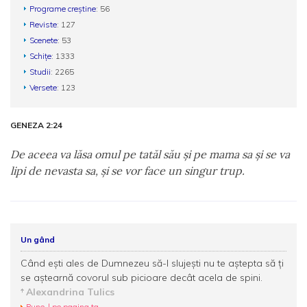
Programe creștine
: 56
Reviste
: 127
Scenete
: 53
Schițe
: 1333
Studii
: 2265
Versete
: 123
GENEZA 2:24
De aceea va lăsa omul pe tatăl său şi pe mama sa şi se va
lipi de nevasta sa, şi se vor face un singur trup.
Un gând
Când ești ales de Dumnezeu să-I slujești nu te aștepta să ți
se aștearnă covorul sub picioare decât acela de spini.
Alexandrina Tulics
Pune-l pe pagina ta