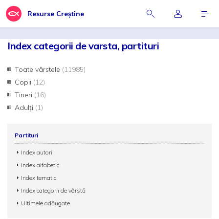
Resurse Creștine
Index categorii de varsta, partituri
Toate vârstele
(11985)
Copii
(12)
Tineri
(16)
Adulți
(1)
Partituri
Index autori
Index alfabetic
Index tematic
Index categorii de vârstă
Ultimele adăugate