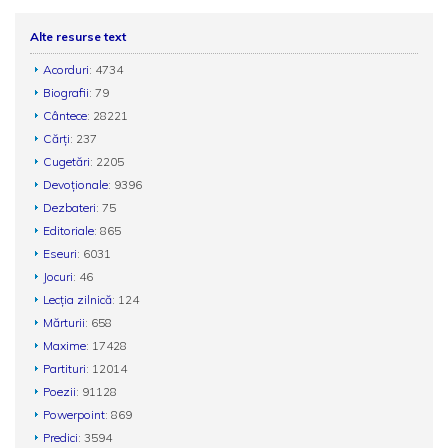
Alte resurse text
Acorduri
: 4734
Biografii
: 79
Cântece
: 28221
Cărți
: 237
Cugetări
: 2205
Devoționale
: 9396
Dezbateri
: 75
Editoriale
: 865
Eseuri
: 6031
Jocuri
: 46
Lecția zilnică
: 124
Mărturii
: 658
Maxime
: 17428
Partituri
: 12014
Poezii
: 91128
Powerpoint
: 869
Predici
: 3594