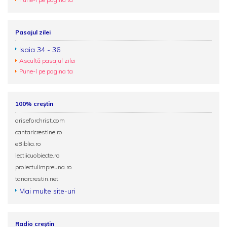
Pasajul zilei
Isaia 34 - 36
Ascultă pasajul zilei
Pune-l pe pagina ta
100% creștin
ariseforchrist.com
cantaricrestine.ro
eBiblia.ro
lectiicuobiecte.ro
proiectulimpreuna.ro
tanarcrestin.net
Mai multe site-uri
Radio creștin