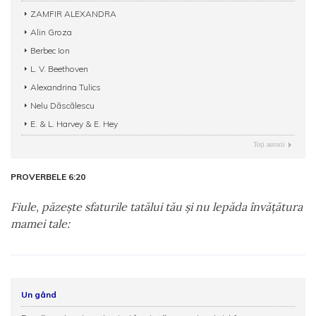
ZAMFIR ALEXANDRA
Alin Groza
Berbec Ion
L. V. Beethoven
Alexandrina Tulics
Nelu Dăscălescu
E. & L. Harvey & E. Hey
Toţi autorii
PROVERBELE 6:20
Fiule, păzeşte sfaturile tatălui tău şi nu lepăda învăţătura
mamei tale:
Un gând