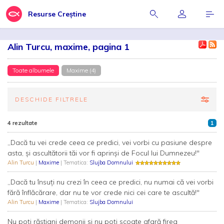
Resurse Creștine
Alin Turcu, maxime, pagina 1
Toate albumele
Maxime (4)
DESCHIDE FILTRELE
4 rezultate
1
,,Dacă tu vei crede ceea ce predici, vei vorbi cu pasiune despre
asta, și ascultătorii tăi vor fi aprinși de Focul lui Dumnezeu!"
Alin Turcu
|
Maxime
| Tematica:
Slujba Domnului
,,Dacă tu însuți nu crezi în ceea ce predici, nu numai că vei vorbi
fără înflăcărare, dar nu te vor crede nici cei care te ascultă!"
Alin Turcu
|
Maxime
| Tematica:
Slujba Domnului
Nu poți răstigni demonii și nu poţi scoate afară firea