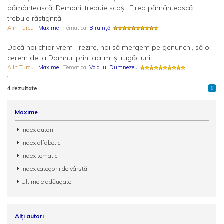
pământească: Demonii trebuie scoşi. Firea pământească
trebuie răstignită.
Alin Turcu
|
Maxime
| Tematica:
Biruință
Dacă noi chiar vrem Trezire, hai să mergem pe genunchi, să o
cerem de la Domnul prin lacrimi și rugăciuni!
Alin Turcu
|
Maxime
| Tematica:
Voia lui Dumnezeu
4 rezultate
1
Maxime
Index autori
Index alfabetic
Index tematic
Index categorii de vârstă
Ultimele adăugate
Alți autori