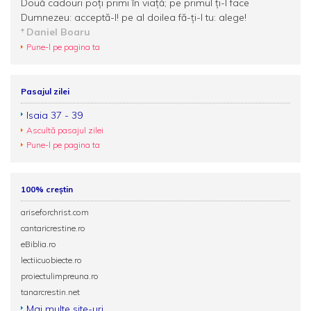
Două cadouri poţi primi în viaţă; pe primul ţi-l face
Dumnezeu: acceptă-l! pe al doilea fă-ţi-l tu: alege!
Daniel Boaru
Pune-l pe pagina ta
Pasajul zilei
Isaia 37 - 39
Ascultă pasajul zilei
Pune-l pe pagina ta
100% creștin
ariseforchrist.com
cantaricrestine.ro
eBiblia.ro
lectiicuobiecte.ro
proiectulimpreuna.ro
tanarcrestin.net
Mai multe site-uri