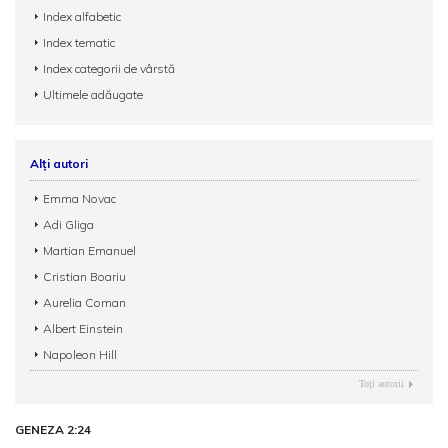
Index alfabetic
Index tematic
Index categorii de vârstă
Ultimele adăugate
Alți autori
Emma Novac
Adi Gliga
Martian Emanuel
Cristian Boariu
Aurelia Coman
Albert Einstein
Napoleon Hill
Toţi autorii
GENEZA 2:24