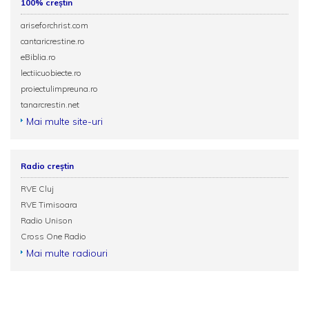
100% creștin
ariseforchrist.com
cantaricrestine.ro
eBiblia.ro
lectiicuobiecte.ro
proiectulimpreuna.ro
tanarcrestin.net
Mai multe site-uri
Radio creștin
RVE Cluj
RVE Timisoara
Radio Unison
Cross One Radio
Mai multe radiouri