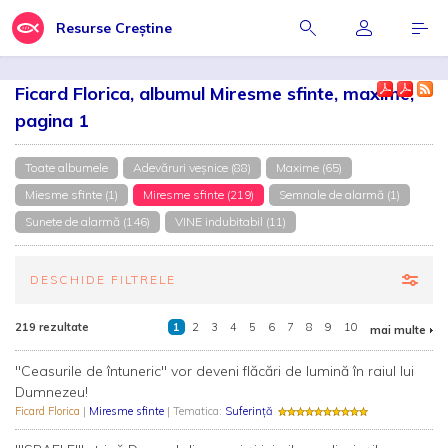
Resurse Creștine
Ficard Florica, albumul Miresme sfinte, maxime,
pagina 1
Toate albumele
Adevăruri veşnice (88)
Maxime (65)
Miesme sfinte (1)
Miresme sfinte (219)
Semnale de alarmă (1)
Sunete de alarmă (146)
VINE indubitabil (11)
DESCHIDE FILTRELE
219 rezultate
1
2
3
4
5
6
7
8
9
10
mai multe
"Ceasurile de întuneric" vor deveni flăcări de lumină în raiul lui
Dumnezeu!
Ficard Florica
|
Miresme sfinte
| Tematica:
Suferință