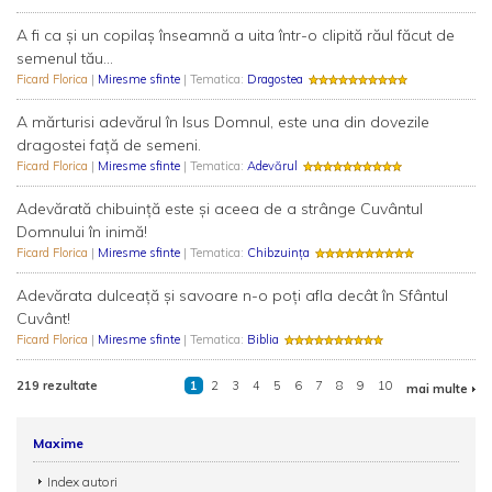
A fi ca şi un copilaş înseamnă a uita într-o clipită răul făcut de
semenul tău...
Ficard Florica
|
Miresme sfinte
| Tematica:
Dragostea
A mărturisi adevărul în Isus Domnul, este una din dovezile
dragostei faţă de semeni.
Ficard Florica
|
Miresme sfinte
| Tematica:
Adevărul
Adevărată chibuinţă este şi aceea de a strânge Cuvântul
Domnului în inimă!
Ficard Florica
|
Miresme sfinte
| Tematica:
Chibzuința
Adevărata dulceaţă şi savoare n-o poţi afla decât în Sfântul
Cuvânt!
Ficard Florica
|
Miresme sfinte
| Tematica:
Biblia
219 rezultate
1
2
3
4
5
6
7
8
9
10
mai multe
Maxime
Index autori