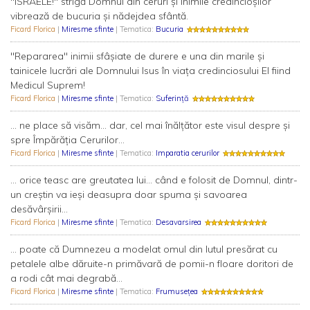
"ISRAELE!" strigă Domnul din ceruri şi inimile credincioşilor
vibrează de bucuria şi nădejdea sfântă.
Ficard Florica
|
Miresme sfinte
| Tematica:
Bucuria
"Repararea" inimii sfâşiate de durere e una din marile şi
tainicele lucrări ale Domnului Isus în viaţa credinciosului El fiind
Medicul Suprem!
Ficard Florica
|
Miresme sfinte
| Tematica:
Suferință
... ne place să visăm... dar, cel mai înălţător este visul despre şi
spre Împărăţia Cerurilor...
Ficard Florica
|
Miresme sfinte
| Tematica:
Imparatia cerurilor
... orice teasc are greutatea lui... când e folosit de Domnul, dintr-
un creştin va ieşi deasupra doar spuma şi savoarea
desăvârşirii...
Ficard Florica
|
Miresme sfinte
| Tematica:
Desavarsirea
... poate că Dumnezeu a modelat omul din lutul presărat cu
petalele albe dăruite-n primăvară de pomii-n floare doritori de
a rodi cât mai degrabă...
Ficard Florica
|
Miresme sfinte
| Tematica:
Frumusețea