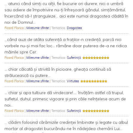
... atunci când simţi cu alţii, fie bucurie ori durere, nici o umbră
sau adiere de împotrivire nu-ţi înfreşoară gândul, simţământul,
încercând să-l ştranguleze... aici este numai dragostea clădită în
noi de Domnul...
Ficard Florica
|
Miresme sfinte
| Tematica:
Dragostea
...când auzi de atâta suferinţă a fraţilor-n credinţă, parcă nici
vorbele nu-şi mai fac loc... rămâne doar puterea de-a ne ridica
mâinile spre Cer.
Ficard Florica
|
Miresme sfinte
| Tematica:
Suferință
... chiar călcată şi strivită în picioare, gheaţa continuă să
strălucească cu putere...
Ficard Florica
|
Miresme sfinte
| Tematica:
Virtutea
... chiar şi apa tulbure dă vindecare! ... învăţăm astfel că trupul,
sufletul, duhul, primesc vigoare şi prin căile neînţelese acum de
noi...
Ficard Florica
|
Miresme sfinte
| Tematica:
Suferință
... clădim folosind cărămizile credinţei îmbinate şi legate cu albul
mortar al dragostei bucurându-ne în nădejdea chemării Lui...