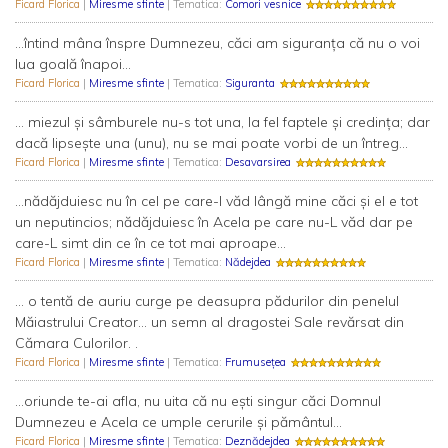
Ficard Florica
|
Miresme sfinte
| Tematica:
Comori vesnice
...întind mâna înspre Dumnezeu, căci am siguranţa că nu o voi
lua goală înapoi...
Ficard Florica
|
Miresme sfinte
| Tematica:
Siguranta
... miezul şi sâmburele nu-s tot una, la fel faptele şi credinţa; dar
dacă lipseşte una (unu), nu se mai poate vorbi de un întreg...
Ficard Florica
|
Miresme sfinte
| Tematica:
Desavarsirea
...nădăjduiesc nu în cel pe care-l văd lângă mine căci şi el e tot
un neputincios; nădăjduiesc în Acela pe care nu-L văd dar pe
care-L simt din ce în ce tot mai aproape...
Ficard Florica
|
Miresme sfinte
| Tematica:
Nădejdea
... o tentă de auriu curge pe deasupra pădurilor din penelul
Măiastrului Creator... un semn al dragostei Sale revărsat din
Cămara Culorilor. .
Ficard Florica
|
Miresme sfinte
| Tematica:
Frumusețea
...oriunde te-ai afla, nu uita că nu eşti singur căci Domnul
Dumnezeu e Acela ce umple cerurile şi pământul...
Ficard Florica
|
Miresme sfinte
| Tematica:
Deznădejdea