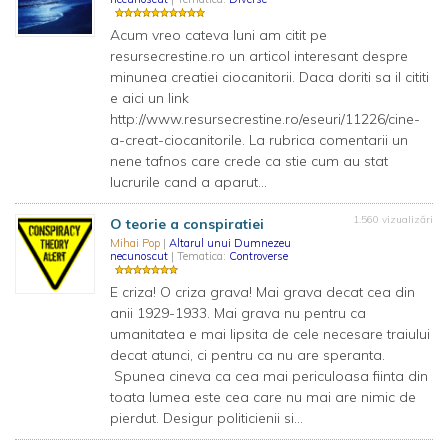
Acum vreo cateva luni am citit pe
resursecrestine.ro un articol interesant despre
minunea creatiei ciocanitorii. Daca doriti sa il cititi
e aici un link
http://www.resursecrestine.ro/eseuri/11226/cine-
a-creat-ciocanitorile. La rubrica comentarii un
nene tafnos care crede ca stie cum au stat
lucrurile cand a aparut...
1.560 vizualizări
O teorie a conspiratiei
Mihai Pop
|
Altarul unui Dumnezeu
necunoscut
| Tematica:
Controverse
E criza! O criza grava! Mai grava decat cea din
anii 1929-1933. Mai grava nu pentru ca
umanitatea e mai lipsita de cele necesare traiului
decat atunci, ci pentru ca nu are speranta.
Spunea cineva ca cea mai periculoasa fiinta din
toata lumea este cea care nu mai are nimic de
pierdut. Desigur politicienii si...