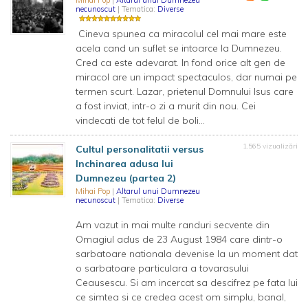
Mihai Pop
|
Altarul unui Dumnezeu
necunoscut
| Tematica:
Diverse
Cineva spunea ca miracolul cel mai mare este
acela cand un suflet se intoarce la Dumnezeu.
Cred ca este adevarat. In fond orice alt gen de
miracol are un impact spectaculos, dar numai pe
termen scurt. Lazar, prietenul Domnului Isus care
a fost inviat, intr-o zi a murit din nou. Cei
vindecati de tot felul de boli...
1.565 vizualizări
Cultul personalitatii versus
Inchinarea adusa lui
Dumnezeu (partea 2)
Mihai Pop
|
Altarul unui Dumnezeu
necunoscut
| Tematica:
Diverse
Am vazut in mai multe randuri secvente din
Omagiul adus de 23 August 1984 care dintr-o
sarbatoare nationala devenise la un moment dat
o sarbatoare particulara a tovarasului
Ceausescu. Si am incercat sa descifrez pe fata lui
ce simtea si ce credea acest om simplu, banal,