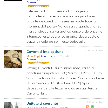
Diverse
Este necredinta un semn al infrangerii, al
neputintei sau in ea gasim un mugur al unei
biruinte de care Dumnezeu ne poate face la un
moment dat parte? Va las sa va ganditi... Iar eu
ma voi stradui sa va arat ca dincolo de orice nori
intunecosi este soare, ca in orice desert este o
oaza, dincolo de spini este bobocul...
3.061 vizualizări
Cuvant si Intelepciune
Mihai Pop
|
Altarul crestin
| Tematica:
Diverse
Strâng Cuvântul Tău în inima mea, ca să nu
păcătuiesc împotriva Ta! (Psalmul 119:11). Cum
îşi va ţine tânărul curată cărarea? Îndreptându-se
după Cuvântul Tău.(Psalmul 119:9) Spre
deosebire de alte texte religioase sau literare,
Cuvantul lui...
1.836 vizualizări
Unitate si speranta