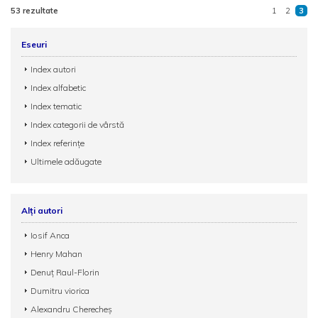
53 rezultate
1
2
3
Eseuri
Index autori
Index alfabetic
Index tematic
Index categorii de vârstă
Index referințe
Ultimele adăugate
Alți autori
Iosif Anca
Henry Mahan
Denuț Raul-Florin
Dumitru viorica
Alexandru Cherecheş