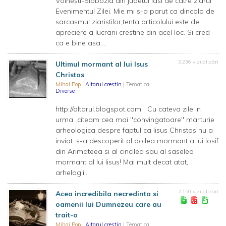
Voineşti-Slobozia din judetul Iasi de catre ziarul
Evenimentul Zilei. Mie mi s-a parut ca dincolo de
sarcasmul ziaristilor,tenta articolului este de
apreciere a lucrarii crestine din acel loc. Si cred
ca e bine asa....
3.236 vizualizări
Ultimul mormant al lui Isus
Christos
Mihai Pop
|
Altarul crestin
| Tematica:
Diverse
http://altarul.blogspot.com Cu cateva zile in
urma citeam cea mai "convingatoare" marturie
arheologica despre faptul ca Iisus Christos nu a
inviat: s-a descoperit al doilea mormant a lui Iosif
din Arimateea si al cincilea sau al saselea
mormant al lui Iisus! Mai mult decat atat,
arhelogii...
2.150 vizualizări
Acea incredibila necredinta si
oamenii lui Dumnezeu care au
trait-o
Mihai Pop
|
Altarul crestin
| Tematica: