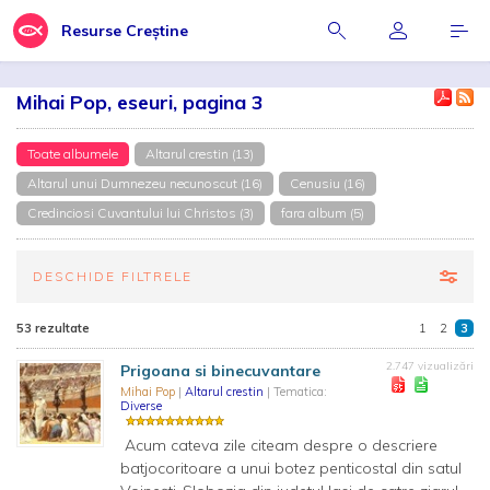
Resurse Creștine
Mihai Pop, eseuri, pagina 3
Toate albumele
Altarul crestin (13)
Altarul unui Dumnezeu necunoscut (16)
Cenusiu (16)
Credinciosi Cuvantului lui Christos (3)
fara album (5)
DESCHIDE FILTRELE
53 rezultate
1
2
3
2.747 vizualizări
Prigoana si binecuvantare
Mihai Pop
|
Altarul crestin
| Tematica:
Diverse
Acum cateva zile citeam despre o descriere
batjocoritoare a unui botez penticostal din satul