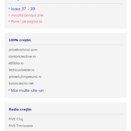
Isaia 37 - 39
Ascultă pasajul zilei
Pune-l pe pagina ta
100% creștin
ariseforchrist.com
cantaricrestine.ro
eBiblia.ro
lectiicuobiecte.ro
proiectulimpreuna.ro
tanarcrestin.net
Mai multe site-uri
Radio creștin
RVE Cluj
RVE Timisoara