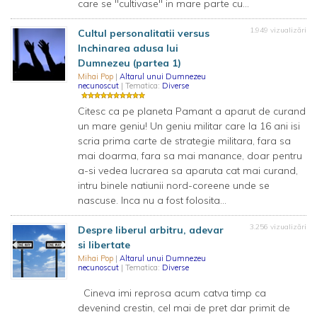
care se "cultivase" in mare parte cu...
1.949 vizualizări
Cultul personalitatii versus
Inchinarea adusa lui
Dumnezeu (partea 1)
Mihai Pop
|
Altarul unui Dumnezeu
necunoscut
| Tematica:
Diverse
Citesc ca pe planeta Pamant a aparut de curand
un mare geniu! Un geniu militar care la 16 ani isi
scria prima carte de strategie militara, fara sa
mai doarma, fara sa mai manance, doar pentru
a-si vedea lucrarea sa aparuta cat mai curand,
intru binele natiunii nord-coreene unde se
nascuse. Inca nu a fost folosita...
3.256 vizualizări
Despre liberul arbitru, adevar
si libertate
Mihai Pop
|
Altarul unui Dumnezeu
necunoscut
| Tematica:
Diverse
Cineva imi reprosa acum catva timp ca
devenind crestin, cel mai de pret dar primit de