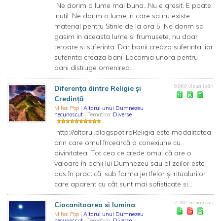
Ne dorim o lume mai buna...Nu e gresit. E poate
inutil. Ne dorim o lume in care sa nu existe
material pentru Stirile de la ora 5. Ne dorim sa
gasim in aceasta lume si frumusete, nu doar
teroare si suferinta. Dar banii creaza suferinta, iar
suferinta creaza bani. Lacomia unora pentru
bani distruge omenirea....
8.860 vizualizări
Diferenţa dintre Religie şi
Credinţă
Mihai Pop
|
Altarul unui Dumnezeu
necunoscut
| Tematica:
Diverse
http://altarul.blogspot.roReligia este modalitatea
prin care omul încearcă o conexiune cu
divinitatea. Tot cea ce crede omul că are o
valoare în ochii lui Dumnezeu sau al zeilor este
pus în practică, sub forma jertfelor şi ritualurilor
care aparent cu cât sunt mai sofisticate si...
2.280 vizualizări
Ciocanitoarea si lumina
Mihai Pop
|
Altarul unui Dumnezeu
necunoscut
| Tematica:
Diverse