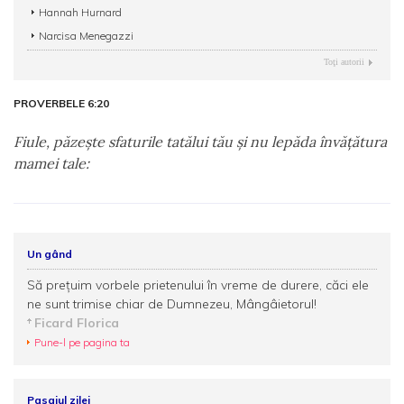
Hannah Hurnard
Narcisa Menegazzi
Toţi autorii
PROVERBELE 6:20
Fiule, păzeşte sfaturile tatălui tău şi nu lepăda învăţătura
mamei tale:
Un gând
Să preţuim vorbele prietenului în vreme de durere, căci ele
ne sunt trimise chiar de Dumnezeu, Mângâietorul!
Ficard Florica
Pune-l pe pagina ta
Pasajul zilei