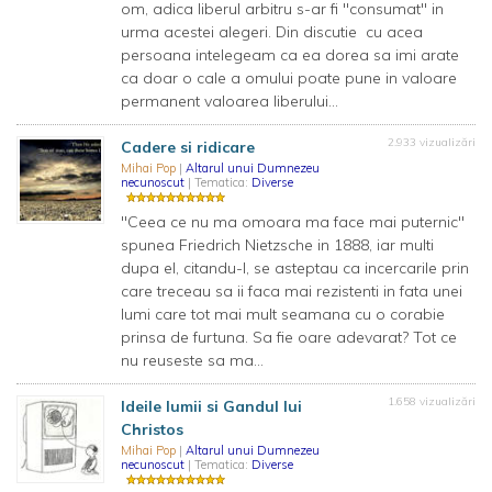
om, adica liberul arbitru s-ar fi "consumat" in
urma acestei alegeri. Din discutie cu acea
persoana intelegeam ca ea dorea sa imi arate
ca doar o cale a omului poate pune in valoare
permanent valoarea liberului...
2.933 vizualizări
Cadere si ridicare
Mihai Pop
|
Altarul unui Dumnezeu
necunoscut
| Tematica:
Diverse
"Ceea ce nu ma omoara ma face mai puternic"
spunea Friedrich Nietzsche in 1888, iar multi
dupa el, citandu-l, se asteptau ca incercarile prin
care treceau sa ii faca mai rezistenti in fata unei
lumi care tot mai mult seamana cu o corabie
prinsa de furtuna. Sa fie oare adevarat? Tot ce
nu reuseste sa ma...
1.658 vizualizări
Ideile lumii si Gandul lui
Christos
Mihai Pop
|
Altarul unui Dumnezeu
necunoscut
| Tematica:
Diverse