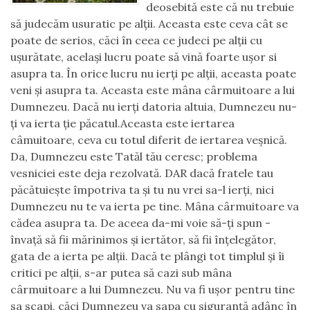
deosebită este că nu trebuie
să judecăm usuratic pe alţii. Aceasta este ceva cât se
poate de serios, căci în ceea ce judeci pe alţii cu
uşurătate, acelaşi lucru poate să vină foarte uşor si
asupra ta. În orice lucru nu ierţi pe alţii, aceasta poate
veni şi asupra ta. Aceasta este mâna cârmuitoare a lui
Dumnezeu. Dacă nu ierţi datoria altuia, Dumnezeu nu-
ţi va ierta ţie păcatul.Aceasta este iertarea
câmuitoare, ceva cu totul diferit de iertarea veşnică.
Da, Dumnezeu este Tatăl tău ceresc; problema
vesniciei este deja rezolvată. DAR dacă fratele tau
păcătuieşte împotriva ta şi tu nu vrei sa-l ierţi, nici
Dumnezeu nu te va ierta pe tine. Mâna cârmuitoare va
cădea asupra ta. De aceea da-mi voie să-ţi spun -
învaţă să fii mărinimos şi iertător, să fii înţelegător,
gata de a ierta pe alţii. Dacă te plângi tot timplul şi îi
critici pe alţii, s-ar putea să cazi sub mâna
cârmuitoare a lui Dumnezeu. Nu va fi uşor pentru tine
sa scapi, căci Dumnezeu va sapa cu siguranţă adânc în