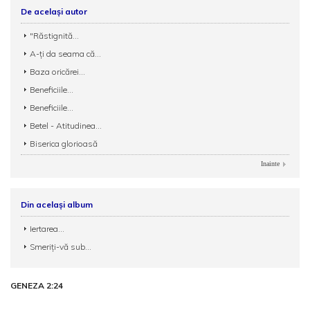
De același autor
"Răstignită...
A-ţi da seama că...
Baza oricărei...
Beneficiile...
Beneficiile...
Betel - Atitudinea...
Biserica glorioasă
Inainte
Din același album
Iertarea...
Smeriţi-vă sub...
GENEZA 2:24