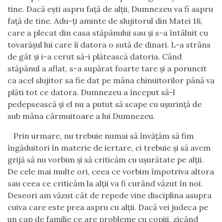
tine. Dacă eşti aspru faţă de alţii, Dumnezeu va fi aspru
faţă de tine. Adu-ţi aminte de slujitorul din Matei 18,
care a plecat din casa stăpânului sau şi s-a întâlnit cu
tovarăşul lui care îi datora o sută de dinari. L-a strâns
de gât şi i-a cerut să-i plătească datoria. Când
stăpânul a aflat, s-a supărat foarte tare şi a poruncit
ca acel slujitor sa fie dat pe mâna chinuitorilor până va
plăti tot ce datora. Dumnezeu a început să-l
pedepsească şi el nu a putut să scape cu uşurinţă de
sub mâna cârmuitoare a lui Dumnezeu.
Prin urmare, nu trebuie numai să învăţăm să fim
îngăduitori în materie de iertare, ci trebuie şi să avem
grijă să nu vorbim şi să criticăm cu uşurătate pe alţii.
De cele mai multe ori, ceea ce vorbim împotriva altora
sau ceea ce criticăm la alţii va fi curând văzut în noi.
Deseori am văzut cât de repede vine disciplina asupra
cuiva care este prea aspru cu alţii. Dacă vei judeca pe
un cap de familie ce are probleme cu copiii, zicând