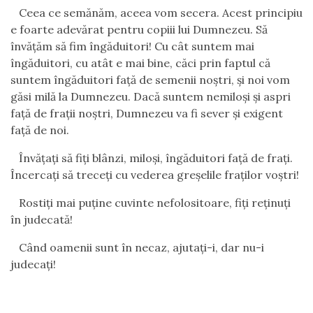
Ceea ce semănăm, aceea vom secera. Acest principiu
e foarte adevărat pentru copiii lui Dumnezeu. Să
învăţăm să fim îngăduitori! Cu cât suntem mai
îngăduitori, cu atât e mai bine, căci prin faptul că
suntem îngăduitori faţă de semenii noştri, şi noi vom
găsi milă la Dumnezeu. Dacă suntem nemiloşi şi aspri
faţă de fraţii noştri, Dumnezeu va fi sever şi exigent
faţă de noi.
Învăţaţi să fiţi blânzi, miloşi, îngăduitori faţă de fraţi.
Încercaţi să treceţi cu vederea greşelile fraţilor voştri!
Rostiţi mai puţine cuvinte nefolositoare, fiţi reţinuţi
în judecată!
Când oamenii sunt în necaz, ajutaţi-i, dar nu-i
judecaţi!