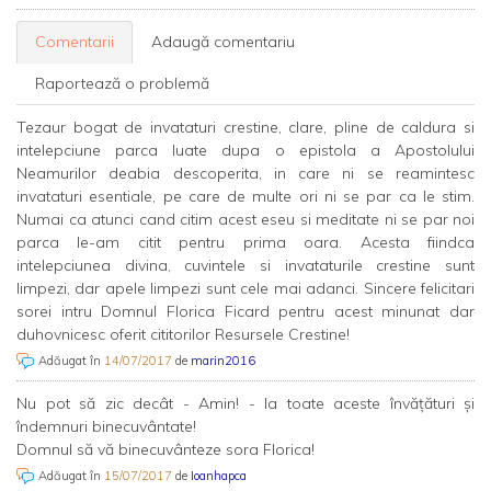
Comentarii
Adaugă comentariu
Raportează o problemă
Tezaur bogat de invataturi crestine, clare, pline de caldura si
intelepciune parca luate dupa o epistola a Apostolului
Neamurilor deabia descoperita, in care ni se reamintesc
invataturi esentiale, pe care de multe ori ni se par ca le stim.
Numai ca atunci cand citim acest eseu si meditate ni se par noi
parca le-am citit pentru prima oara. Acesta fiindca
intelepciunea divina, cuvintele si invataturile crestine sunt
limpezi, dar apele limpezi sunt cele mai adanci. Sincere felicitari
sorei intru Domnul Florica Ficard pentru acest minunat dar
duhovnicesc oferit cititorilor Resursele Crestine!
Adăugat în
14/07/2017
de
marin2016
Nu pot să zic decât - Amin! - la toate aceste învățături și
îndemnuri binecuvântate!
Domnul să vă binecuvânteze sora Florica!
Adăugat în
15/07/2017
de
Ioanhapca