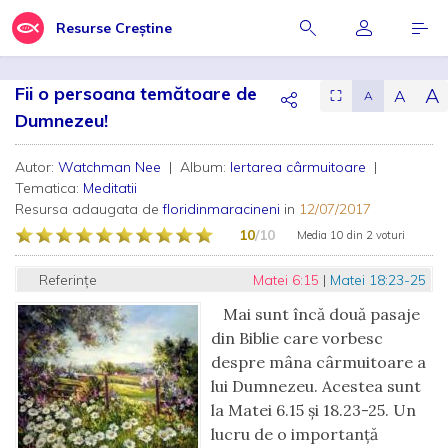
Resurse Creștine
Fii o persoana temătoare de
A
A
⛶
A
Dumnezeu!
Autor:
Watchman Nee
| Album:
Iertarea cârmuitoare
|
Tematica:
Meditatii
Resursa adaugata de
floridinmaracineni
in
12/07/2017
10
/10
Media
10
din
2 voturi
Referințe
Matei 6:15
|
Matei 18:23-25
Mai sunt încă două pasaje
din Biblie care vorbesc
despre mâna cârmuitoare a
lui Dumnezeu. Acestea sunt
la Matei 6.15 şi 18.23-25. Un
lucru de o importanţă