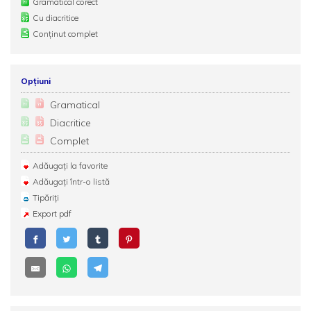
Gramatical corect
Cu diacritice
Conținut complet
Opțiuni
Gramatical
Diacritice
Complet
Adăugați la favorite
Adăugați într-o listă
Tipăriți
Export pdf