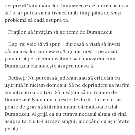
despre el 'Iată mâna lui Dumnezeu este mereu asupra
lui', s-ar putea sa nu treacă mult timp până aceeaşi
problemă să cadă asupra ta.
Fraţilor, să învăţăm să ne teme de Dumnezeu!
Daţi-mi voie să vă spun - durează o viaţă să înveţi
cârmuirea lui Dumnezeu. Toţi anii noştri pe acest
pământ îi petrecem învăţând să cunoaştem cum
Dumnezeu cârmuieşte asupra noastră.
Reţineţi! Nu putem să judecăm sau să criticăm cu
uşurinţă în nici un domeniu! Să ne deprindem sa nu fim
limbuţi sau iscoditori. Să învăţăm să ne temem de
Dumnezeu! Nu numai că este de dorit, dar e cât se
poate de grav să stârnim mâna cârmuitoare a lui
Dumnezeu. Ai grijă ca nu cumva necazul altuia să vină
asupra ta! Nu ţi-l atrage singur, judecând cu uşurătate
pe alţii!