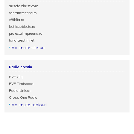
ariseforchrist.com
cantaricrestine.ro
eBiblia.ro
lectiicuobiecte.ro
proiectulimpreuna.ro
tanarcrestin.net
Mai multe site-uri
Radio creștin
RVE Cluj
RVE Timisoara
Radio Unison
Cross One Radio
Mai multe radiouri