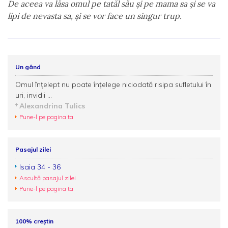
De aceea va lăsa omul pe tatăl său şi pe mama sa şi se va
lipi de nevasta sa, şi se vor face un singur trup.
Un gând
Omul înțelept nu poate înțelege niciodată risipa sufletului în
uri, invidii ...
Alexandrina Tulics
Pune-l pe pagina ta
Pasajul zilei
Isaia 34 - 36
Ascultă pasajul zilei
Pune-l pe pagina ta
100% creștin