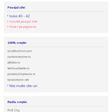
Pasajul zilei
Isaia 40 - 42
Ascultă pasajul zilei
Pune-l pe pagina ta
100% creștin
ariseforchrist.com
cantaricrestine.ro
eBiblia.ro
lectiicuobiecte.ro
proiectulimpreuna.ro
tanarcrestin.net
Mai multe site-uri
Radio creștin
RVE Cluj