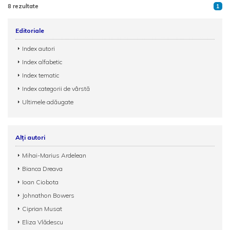
8 rezultate
1
Editoriale
Index autori
Index alfabetic
Index tematic
Index categorii de vârstă
Ultimele adăugate
Alți autori
Mihai-Marius Ardelean
Bianca Dreava
Ioan Ciobota
Johnathon Bowers
Ciprian Musat
Eliza Vlădescu