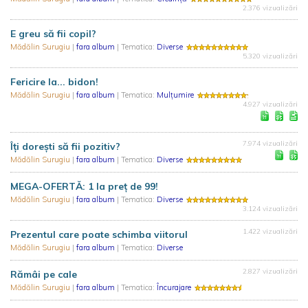
2.376 vizualizări
E greu să fii copil?
Mădălin Surugiu
|
fara album
| Tematica:
Diverse
5.320 vizualizări
Fericire la... bidon!
Mădălin Surugiu
|
fara album
| Tematica:
Mulțumire
4.927 vizualizări
7.974 vizualizări
Îți dorești să fii pozitiv?
Mădălin Surugiu
|
fara album
| Tematica:
Diverse
MEGA-OFERTĂ: 1 la preț de 99!
Mădălin Surugiu
|
fara album
| Tematica:
Diverse
3.124 vizualizări
1.422 vizualizări
Prezentul care poate schimba viitorul
Mădălin Surugiu
|
fara album
| Tematica:
Diverse
2.827 vizualizări
Rămâi pe cale
Mădălin Surugiu
|
fara album
| Tematica:
Încurajare