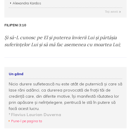
Alexandra Kardos
Toţi autorii
FILIPENI 3:10
Şi să-L cunosc pe El şi puterea învierii Lui şi părtăşia
suferinţelor Lui şi să mă fac asemenea cu moartea Lui;
Un gând
Nicio durere sufletească nu este atât de puternică şi care să
lase răni adânci, ca durerea provocată de fraţii tăi de
credinţă care, din diferite motive, îşi manifestă răutatea lor
prin apăsare şi neînţelegere, pentrucă le stă în putere să
facă acest lucru.
Flavius Laurian Duverna
Pune-l pe pagina ta