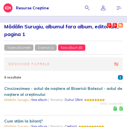
Resurse Creștine
Mădălin Surugiu, albumul fara album, editoriale,
pagina 1
Toate albumele
Diverse (1)
fara album (8)
DESCHIDE FILTRELE
8 rezultate
1
Cincizecimea - actul de naștere al Bisericii Botezul - actul de
naștere al creștinului
Mădălin Surugiu
|
fara album
| Tematica:
Duhul Sfânt
4.952 vizualizări
Cum stăm la bilanț?
Mădălin Surugiu
|
fara album
| Tematica:
Credință