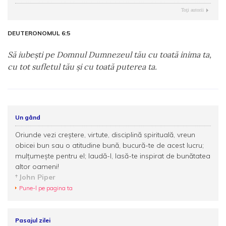
Toţi autorii
DEUTERONOMUL 6:5
Să iubeşti pe Domnul Dumnezeul tău cu toată inima ta,
cu tot sufletul tău şi cu toată puterea ta.
Un gând
Oriunde vezi creştere, virtute, disciplină spirituală, vreun
obicei bun sau o atitudine bună, bucură-te de acest lucru;
mulţumeşte pentru el; laudă-l, lasă-te inspirat de bunătatea
altor oameni!
John Piper
Pune-l pe pagina ta
Pasajul zilei