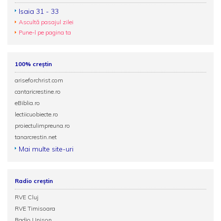
Isaia 31 - 33
Ascultă pasajul zilei
Pune-l pe pagina ta
100% creștin
ariseforchrist.com
cantaricrestine.ro
eBiblia.ro
lectiicuobiecte.ro
proiectulimpreuna.ro
tanarcrestin.net
Mai multe site-uri
Radio creștin
RVE Cluj
RVE Timisoara
Radio Unison