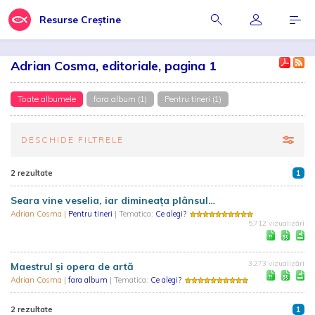
Resurse Creștine
Adrian Cosma, editoriale, pagina 1
Toate albumele
fara album (1)
Pentru tineri (1)
DESCHIDE FILTRELE
2 rezultate
1
Seara vine veselia, iar dimineața plânsul…
Adrian Cosma
|
Pentru tineri
| Tematica:
Ce alegi?
5.712 vizualizări
3.273 vizualizări
Maestrul şi opera de artă
Adrian Cosma
|
fara album
| Tematica:
Ce alegi?
2 rezultate
1