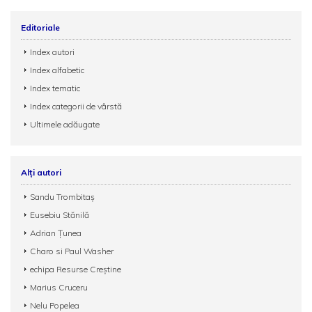
Editoriale
Index autori
Index alfabetic
Index tematic
Index categorii de vârstă
Ultimele adăugate
Alți autori
Sandu Trombitaş
Eusebiu Stănilă
Adrian Țunea
Charo si Paul Washer
echipa Resurse Creștine
Marius Cruceru
Nelu Popelea