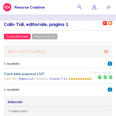
Resurse Creștine
Calin Tali, editoriale, pagina 1
Toate albumele
Poporul LUI (1)
DESCHIDE FILTRELE
1 rezultate
1
2.784 vizualizări
Care este poporul LUI?
Calin Tali
|
Poporul LUI
| Tematica:
2Cronici 7:14
1 rezultate
1
Editoriale
Index autori