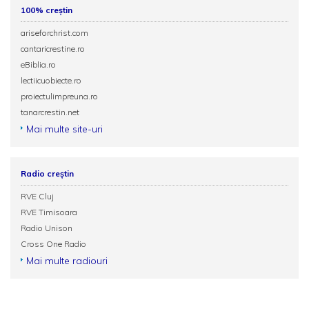
100% creștin
ariseforchrist.com
cantaricrestine.ro
eBiblia.ro
lectiicuobiecte.ro
proiectulimpreuna.ro
tanarcrestin.net
Mai multe site-uri
Radio creștin
RVE Cluj
RVE Timisoara
Radio Unison
Cross One Radio
Mai multe radiouri