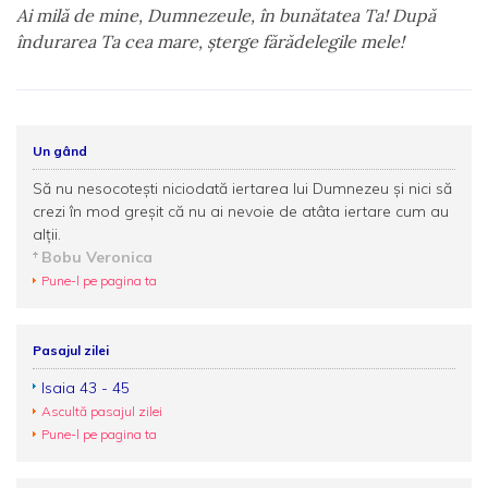
Ai milă de mine, Dumnezeule, în bunătatea Ta! După
îndurarea Ta cea mare, şterge fărădelegile mele!
Un gând
Să nu nesocoteşti niciodată iertarea lui Dumnezeu şi nici să
crezi în mod greşit că nu ai nevoie de atâta iertare cum au
alții.
Bobu Veronica
Pune-l pe pagina ta
Pasajul zilei
Isaia 43 - 45
Ascultă pasajul zilei
Pune-l pe pagina ta