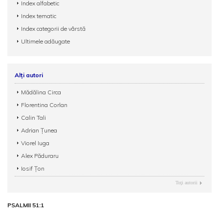
Index alfabetic
Index tematic
Index categorii de vârstă
Ultimele adăugate
Alți autori
Mădălina Circa
Florentina Corlan
Calin Tali
Adrian Țunea
Viorel Iuga
Alex Păduraru
Iosif Țon
Toţi autorii
PSALMII 51:1