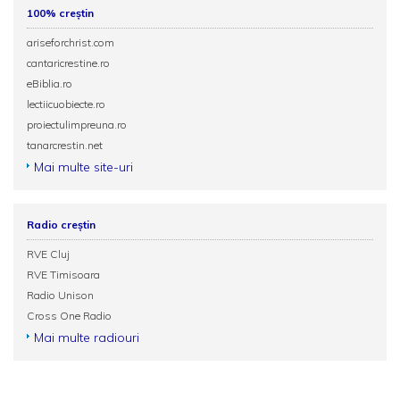
100% creștin
ariseforchrist.com
cantaricrestine.ro
eBiblia.ro
lectiicuobiecte.ro
proiectulimpreuna.ro
tanarcrestin.net
Mai multe site-uri
Radio creștin
RVE Cluj
RVE Timisoara
Radio Unison
Cross One Radio
Mai multe radiouri