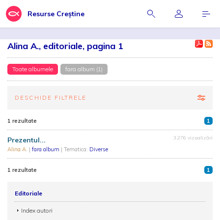
Resurse Creștine
Alina A., editoriale, pagina 1
Toate albumele
fara album (1)
DESCHIDE FILTRELE
1 rezultate
1
3.276 vizualizări
Prezentul...
Alina A.
|
fara album
| Tematica:
Diverse
1 rezultate
1
Editoriale
Index autori