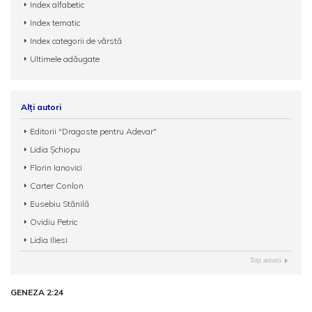
Index alfabetic
Index tematic
Index categorii de vârstă
Ultimele adăugate
Alți autori
Editorii "Dragoste pentru Adevar"
Lidia Șchiopu
Florin Ianovici
Carter Conlon
Eusebiu Stănilă
Ovidiu Petric
Lidia Iliesi
Toţi autorii
GENEZA 2:24