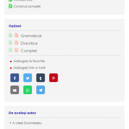
Conținut complet
Opțiuni
Gramatical
Diacritice
Complet
Adăugați la favorite
Adăugați într-o listă
De același autor
A creat Dumnezeu...