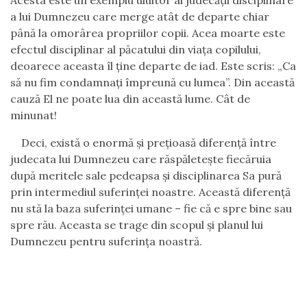
Acesta este un exemplu uluitor al judecății disciplinare
a lui Dumnezeu care merge atât de departe chiar
până la omorârea propriilor copii. Acea moarte este
efectul disciplinar al păcatului din viața copilului,
deoarece aceasta îl ține departe de iad. Este scris: „Ca
să nu fim condamnaţi împreună cu lumea”. Din această
cauză El ne poate lua din această lume. Cât de
minunat!
Deci, există o enormă și prețioasă diferență între
judecata lui Dumnezeu care răspăletește fiecăruia
după meritele sale pedeapsa și disciplinarea Sa pură
prin intermediul suferinței noastre. Această diferență
nu stă la baza suferinței umane – fie că e spre bine sau
spre rău. Aceasta se trage din scopul și planul lui
Dumnezeu pentru suferința noastră.