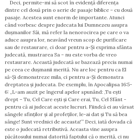
Deci, permite-mi să scot în evidență diferența
dintre cel două prin o serie de pasaje biblice – cu două
pasaje. Acestea sunt enorm de importante. Atunci
când vorbesc despre judecata lui Dumnezeu asupra
dușmanilor Săi, mă refer la nenorocirea pe care o va
aduce asupra lor, neavând vreun scop de purificare
sau de restaurare, ci doar pentru a-Și exprima sfânta
judecată, mustrarea Sa – nu este vorba de vreo
restaurare. Această judecată se bazează precis numai
pe ceea ce dușmanii merită. Nu are loc pentru ca El
să-Și demonstreze mila, ci pentru a-Și demonstra
dreptatea și judecata. De exemplu, în Apocalipsa 16:5-
6: „L-am auzit pe îngerul apelor spunând: ‚Tu eşti
drept – Tu, Cel Care eşti şi Care erai, Tu, Cel Sfânt -
pentru că ai judecat aceste lucruri. Fiindcă ei au vărsat
sângele sfinţilor şi al profeţilor, le-ai dat şi Tu să bea
sânge! Sunt vrednici de aceasta!
’”
Deci, iată dovada că
este o judecată retributivă. Aceasta vine asupra
păcătosului numai datorită faptului că o merită, ci nu