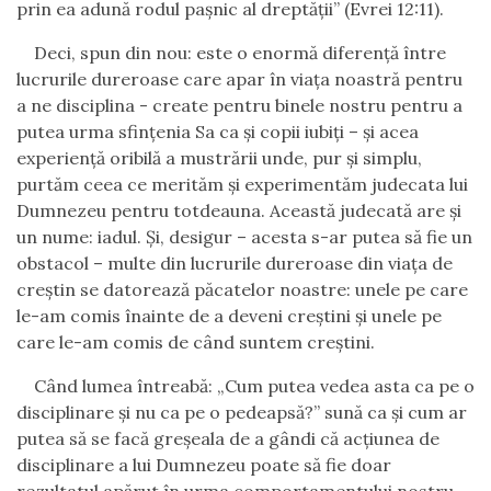
prin ea adună rodul paşnic al dreptăţii” (Evrei 12:11).
Deci, spun din nou: este o enormă diferență între
lucrurile dureroase care apar în viața noastră pentru
a ne disciplina - create pentru binele nostru pentru a
putea urma sfințenia Sa ca și copii iubiți – și acea
experiență oribilă a mustrării unde, pur și simplu,
purtăm ceea ce merităm și experimentăm judecata lui
Dumnezeu pentru totdeauna. Această judecată are și
un nume: iadul. Și, desigur – acesta s-ar putea să fie un
obstacol – multe din lucrurile dureroase din viața de
creștin se datorează păcatelor noastre: unele pe care
le-am comis înainte de a deveni creștini și unele pe
care le-am comis de când suntem creștini.
Când lumea întreabă: „Cum putea vedea asta ca pe o
disciplinare și nu ca pe o pedeapsă?” sună ca și cum ar
putea să se facă greșeala de a gândi că acțiunea de
disciplinare a lui Dumnezeu poate să fie doar