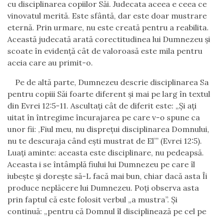
cu disciplinarea copiilor Săi. Judecata aceea e ceea ce
vinovatul merită. Este sfântă, dar este doar mustrare
eternă. Prin urmare, nu este creată pentru a reabilita.
Această judecată arată corectitudinea lui Dumnezeu și
scoate în evidență cât de valoroasă este mila pentru
aceia care au primit-o.
Pe de altă parte, Dumnezeu descrie disciplinarea Sa
pentru copiii Săi foarte diferent și mai pe larg în textul
din Evrei 12:5-11. Ascultați cât de diferit este: „Și aţi
uitat în întregime încurajarea pe care v-o spune ca
unor fii: ‚Fiul meu, nu dispreţui disciplinarea Domnului,
nu te descuraja când eşti mustrat de El’” (Evrei 12:5).
Luați aminte: aceasta este disciplinare, nu pedeapsă.
Aceasta i se întâmplă fiului lui Dumnezeu pe care îl
iubește și dorește să-L facă mai bun, chiar dacă asta Îi
produce neplăcere lui Dumnezeu. Poți observa asta
prin faptul că este folosit verbul „a mustra”. Și
continuă: „pentru că Domnul îl disciplinează pe cel pe