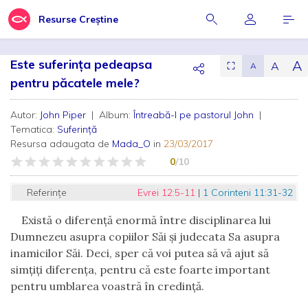
Resurse Creștine
Este suferința pedeapsa
A
A
⛶
A
pentru păcatele mele?
Autor:
John Piper
| Album:
Întreabă-l pe pastorul John
|
Tematica:
Suferință
Resursa adaugata de
Mada_O
in
23/03/2017
0
/10
Referințe
Evrei 12:5-11
|
1 Corinteni 11:31-32
Există o diferență enormă între disciplinarea lui
Dumnezeu asupra copiilor Săi și judecata Sa asupra
inamicilor Săi. Deci, sper că voi putea să vă ajut să
sim
țiți diferența, pentru că este foarte important
pentru umblarea voastră în credință.