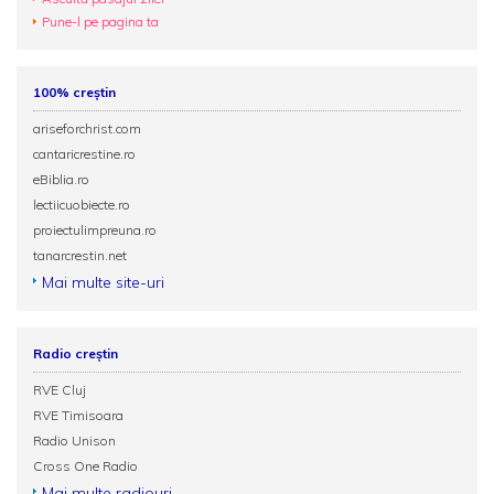
Pune-l pe pagina ta
100% creștin
ariseforchrist.com
cantaricrestine.ro
eBiblia.ro
lectiicuobiecte.ro
proiectulimpreuna.ro
tanarcrestin.net
Mai multe site-uri
Radio creștin
RVE Cluj
RVE Timisoara
Radio Unison
Cross One Radio
Mai multe radiouri