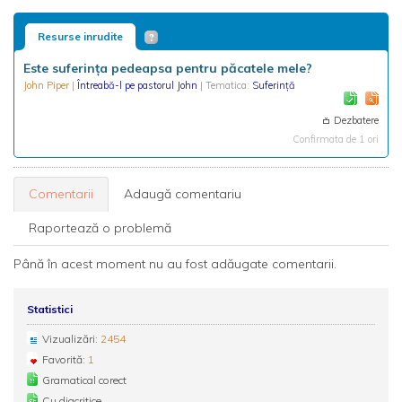
Resurse inrudite
Este suferința pedeapsa pentru păcatele mele?
John Piper
|
Întreabă-l pe pastorul John
| Tematica:
Suferință
Dezbatere
Confirmata de 1 ori
Comentarii
Adaugă comentariu
Raportează o problemă
Până în acest moment nu au fost adăugate comentarii.
Statistici
Vizualizări:
2454
Favorită:
1
Gramatical corect
Cu diacritice