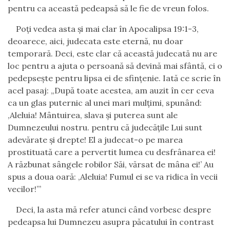
pentru ca această pedeapsă să le fie de vreun folos.
Poți vedea asta și mai clar în Apocalipsa 19:1-3,
deoarece, aici, judecata este eternă, nu doar
temporară. Deci, este clar că această judecată nu are
loc pentru a ajuta o persoană să devină mai sfântă, ci o
pedepsește pentru lipsa ei de sfințenie. Iată ce scrie în
acel pasaj: „După toate acestea, am auzit în cer ceva
ca un glas puternic al unei mari mulţimi, spunând:
‚Aleluia! Mântuirea, slava şi puterea sunt ale
Dumnezeului nostru. pentru că judecăţile Lui sunt
adevărate şi drepte! El a judecat-o pe marea
prostituată care a pervertit lumea cu desfrânarea ei!
A răzbunat sângele robilor Săi, vărsat de mâna ei!’ Au
spus a doua oară: ‚Aleluia! Fumul ei se va ridica în vecii
vecilor!’”
Deci, la asta mă refer atunci când vorbesc despre
pedeapsa lui Dumnezeu asupra păcatului în contrast