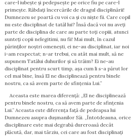
care-l iubeşte şi pedepseşte pe orice fiu pe care-l
primeşte. Răbdaţi încercările de dragul disciplinării!
Dumnezeu se poartă cu voi ca şi cu nişte fii. Care copil
nu este disciplinat de tatăl lui? Însă dacă voi nu aveţi
parte de disciplina de care au parte toţi copiii, atunci
sunteţi copii nelegitimi, nu fii! Mai mult, în cazul
părinţilor noştri omeneşti, ei ne-au disciplinat, iar noi
i-am respectat; n-ar trebui, cu atât mai mult, să ne
supunem Tatălui duhurilor şi să trăim? Ei ne-au
disciplinat pentru scurt timp, aşa cum li s-a părut lor
cel mai bine, însă El ne disciplinează pentru binele
nostru, ca să avem parte de sfinţenia Lui.”
Aceasta este marea diferență: „
El ne disciplinează
pentru binele nostru, ca să avem parte de sfinţenia
Lui.
” Aceasta este diferența față de pedeapsa lui
Dumnezeu asupra dușmanilor Săi. „Întotdeauna, orice
disciplinare este mai degrabă dureroasă decât
plăcută, dar, mai târziu, cei care au fost disciplinaţi