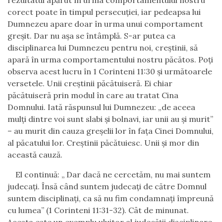
rezultatul apărut în urma comportamentului nostru
corect poate în timpul persecuției, iar pedeapsa lui
Dumnezeu apare doar în urma unui comportament
greșit. Dar nu așa se întâmplă. S-ar putea ca
disciplinarea lui Dumnezeu pentru noi, creștinii, să
apară în urma comportamentului nostru păcătos. Poți
observa acest lucru în 1 Corinteni 11:30 și următoarele
versetele. Unii creștinii păcătuiseră. Ei chiar
păcătuiseră prin modul în care au tratat Cina
Domnului. Iată răspunsul lui Dumnezeu: „de aceea
mulți dintre voi sunt slabi și bolnavi, iar unii au și murit”
– au murit din cauza greșelii lor în fața Cinei Domnului,
al păcatului lor. Creștinii păcătuiesc. Unii și mor din
această cauză.
El continuă: „
Dar dacă ne cercetăm, nu mai suntem
judecaţi.
Însă când suntem judecaţi de către Domnul
suntem disciplinaţi, ca să nu fim condamnaţi împreună
cu lumea
” (1 Corinteni 11:31-32). Cât de minunat.