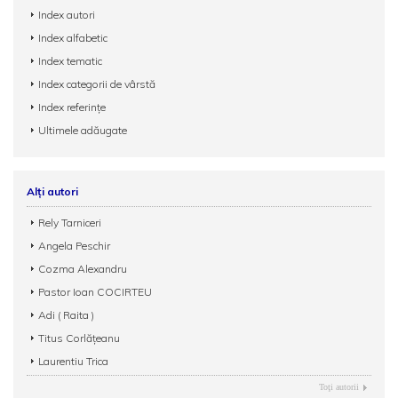
Index autori
Index alfabetic
Index tematic
Index categorii de vârstă
Index referințe
Ultimele adăugate
Alți autori
Rely Tarniceri
Angela Peschir
Cozma Alexandru
Pastor Ioan COCIRTEU
Adi ( Raita )
Titus Corlățeanu
Laurentiu Trica
Toţi autorii