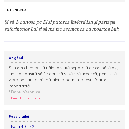
FILIPENI 3:10
Şi să-L cunosc pe El şi puterea învierii Lui şi părtăşia
suferinţelor Lui şi să mă fac asemenea cu moartea Lui;
Un gând
Suntem chemați să trăim o viață separată de cei păcătoşi,
lumina noastră să fie aprinsă şi să strălucească, pentru că
viața pe care o trăim înaintea oamenilor este foarte
importantă.
Bobu Veronica
Pune-l pe pagina ta
Pasajul zilei
Isaia 40 - 42