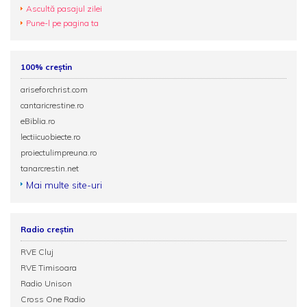
Ascultă pasajul zilei
Pune-l pe pagina ta
100% creștin
ariseforchrist.com
cantaricrestine.ro
eBiblia.ro
lectiicuobiecte.ro
proiectulimpreuna.ro
tanarcrestin.net
Mai multe site-uri
Radio creștin
RVE Cluj
RVE Timisoara
Radio Unison
Cross One Radio