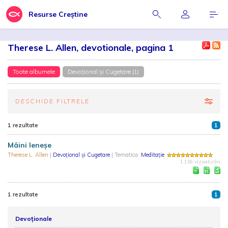
Resurse Creștine
Therese L. Allen, devotionale, pagina 1
Toate albumele
Devoțional și Cugetare (1)
DESCHIDE FILTRELE
1 rezultate
1
Mâini leneșe
Therese L. Allen
|
Devoțional și Cugetare
| Tematica:
Meditație
1.116 vizualizări
1 rezultate
1
Devoționale