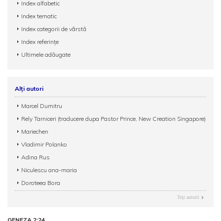
Index alfabetic
Index tematic
Index categorii de vârstă
Index referințe
Ultimele adăugate
Alți autori
Marcel Dumitru
Rely Tarniceri (traducere dupa Pastor Prince, New Creation Singapore)
Mariechen
Vladimir Polanko
Adina Rus
Niculescu ana-maria
Doroteea Bora
Toţi autorii
GENEZA 2:24