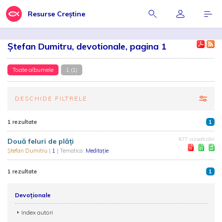
Resurse Creștine
Ștefan Dumitru, devotionale, pagina 1
Toate albumele
1 (1)
DESCHIDE FILTRELE
1 rezultate
1
677 vizualizări
Două feluri de plăți
Ștefan Dumitru
|
1
| Tematica:
Meditație
1 rezultate
1
Devoționale
Index autori