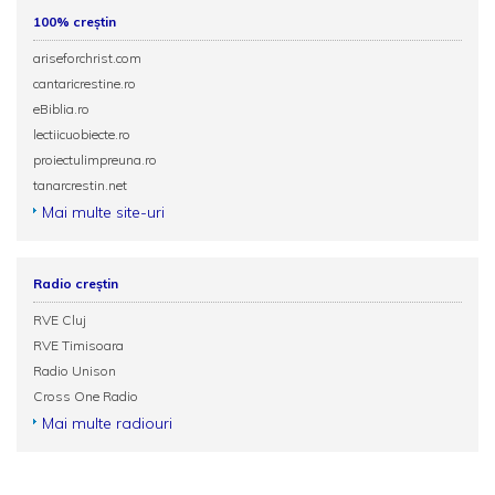
100% creștin
ariseforchrist.com
cantaricrestine.ro
eBiblia.ro
lectiicuobiecte.ro
proiectulimpreuna.ro
tanarcrestin.net
Mai multe site-uri
Radio creștin
RVE Cluj
RVE Timisoara
Radio Unison
Cross One Radio
Mai multe radiouri