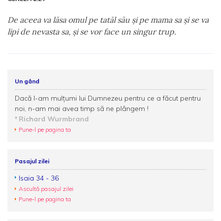
De aceea va lăsa omul pe tatăl său şi pe mama sa şi se va
lipi de nevasta sa, şi se vor face un singur trup.
Un gând
Dacă I-am mulţumi lui Dumnezeu pentru ce a făcut pentru
noi, n-am mai avea timp să ne plângem !
Richard Wurmbrand
Pune-l pe pagina ta
Pasajul zilei
Isaia 34 - 36
Ascultă pasajul zilei
Pune-l pe pagina ta