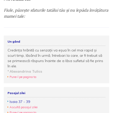
Fiule, păzeşte sfaturile tatălui tău şi nu lepăda învăţătura
mamei tale:
Un gând
Credința hrănită cu senzații va eșua în cel mai rapid și
scurt timp, lăsând în urmă, întrebari la care, ar fi trebuit să
se primească răspuns înainte de a lăsa sufletul să fie prins
în ele.
Alexandrina Tulics
Pune-l pe pagina ta
Pasajul zilei
Isaia 37 - 39
Ascultă pasajul zilei
Pune-l pe pagina ta