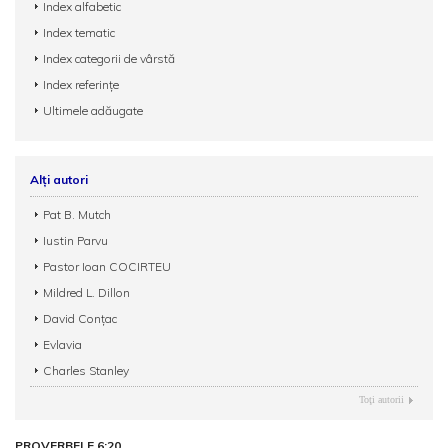
Index alfabetic
Index tematic
Index categorii de vârstă
Index referințe
Ultimele adăugate
Alți autori
Pat B. Mutch
Iustin Parvu
Pastor Ioan COCIRTEU
Mildred L. Dillon
David Conțac
Evlavia
Charles Stanley
Toţi autorii
PROVERBELE 6:20