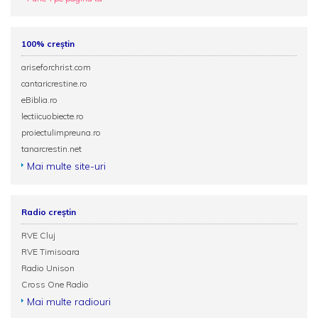
100% creștin
ariseforchrist.com
cantaricrestine.ro
eBiblia.ro
lectiicuobiecte.ro
proiectulimpreuna.ro
tanarcrestin.net
Mai multe site-uri
Radio creștin
RVE Cluj
RVE Timisoara
Radio Unison
Cross One Radio
Mai multe radiouri