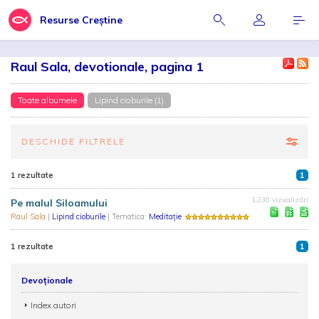
Resurse Creștine
Raul Sala, devotionale, pagina 1
Toate albumele
Lipind cioburile (1)
DESCHIDE FILTRELE
1 rezultate
1
1.230 vizualizări
Pe malul Siloamului
Raul Sala
|
Lipind cioburile
| Tematica:
Meditație
1 rezultate
1
Devoționale
Index autori