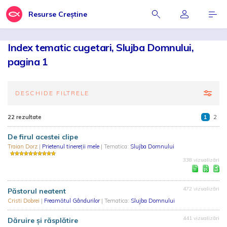
Resurse Creștine
Index tematic cugetari, Slujba Domnului,
pagina 1
DESCHIDE FILTRELE
22 rezultate
1
2
De firul acestei clipe
Traian Dorz
|
Prietenul tinereții mele
| Tematica:
Slujba Domnului
338 vizualizări
472 vizualizări
Păstorul neatent
Cristi Dobrei
|
Freamătul Gândurilor
| Tematica:
Slujba Domnului
441 vizualizări
Dăruire şi răsplătire