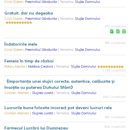
Cristi Dobrei
|
Freamătul Gândurilor
| Tematica:
Slujba Domnului
Gratuit, dar nu degeaba
Cristi Dobrei
|
Freamătul Gândurilor
| Tematica:
Slujba Domnului
479 vizualizări
560 vizualizări
Îndatoririle mele
Cristi Dobrei
|
Freamătul Gândurilor
| Tematica:
Slujba Domnului
Femeia în timp de război
Rotaru Masha
|
Moldova Creștină
| Tematica:
Slujba Domnului
1.144 vizualizări
《Importanța unei slujiri corecte, autentice, calăuzite și
însoțite cu puterea Duhului Sfânt》
Cristian Ataman
|
Slujirea curată
| Tematica:
Slujba Domnului
1.601 vizualizări
Lucrurile bune folosite incorect pot deveni lucruri rele
Cristian Ataman
|
Slujirea curată
| Tematica:
Slujba Domnului
569 vizualizări
606 vizualizări
Farmecul Lucrării lui Dumnezeu