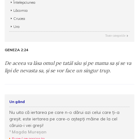
Întelepciunea
Lăcomia
Crucea
Ura
Toate categoriile
GENEZA 2:24
De aceea va lăsa omul pe tatăl său şi pe mama sa şi se va
lipi de nevasta sa, şi se vor face un singur trup.
Un gând
Nu uita că iertarea pe care n-o dărui azi celui care ți-a
greșit, este iertarea pe care-o aștepți mâine de la cel
căruia-i vei greși!
Magda Mureșan
Pune-l pe pagina ta