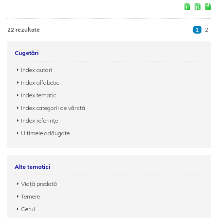
22 rezultate
1
2
Cugetări
Index autori
Index alfabetic
Index tematic
Index categorii de vârstă
Index referințe
Ultimele adăugate
Alte tematici
Viață predată
Temere
Cerul