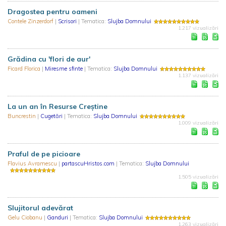
Dragostea pentru oameni
Contele Zinzerdorf
|
Scrisori
| Tematica:
Slujba Domnului
1.217 vizualizări
Grădina cu 'flori de aur'
Ficard Florica
|
Miresme sfinte
| Tematica:
Slujba Domnului
1.137 vizualizări
La un an în Resurse Creştine
Buncrestin
|
Cugetări
| Tematica:
Slujba Domnului
1.009 vizualizări
Praful de pe picioare
Flavius Avramescu
|
partascuHristos.com
| Tematica:
Slujba Domnului
1.505 vizualizări
Slujitorul adevărat
Gelu Ciobanu
|
Ganduri
| Tematica:
Slujba Domnului
1.263 vizualizări