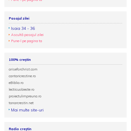
Pasajul zilei
Isaia 34 - 36
Ascultă pasajul zilei
Pune-l pe pagina ta
100% creștin
ariseforchrist.com
cantaricrestine.ro
eBiblia.ro
lectiicuobiecte.ro
proiectulimpreuna.ro
tanarcrestin.net
Mai multe site-uri
Radio creștin