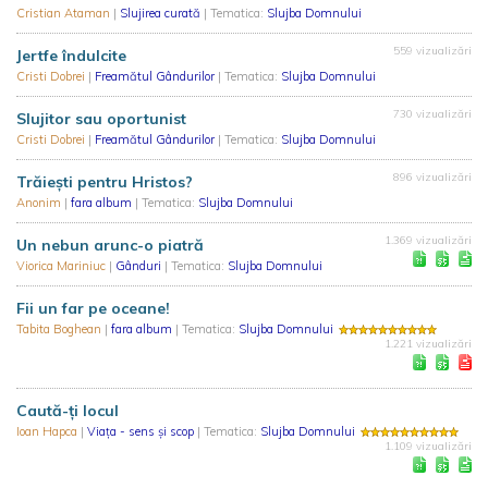
Cristian Ataman
|
Slujirea curată
| Tematica:
Slujba Domnului
559 vizualizări
Jertfe îndulcite
Cristi Dobrei
|
Freamătul Gândurilor
| Tematica:
Slujba Domnului
730 vizualizări
Slujitor sau oportunist
Cristi Dobrei
|
Freamătul Gândurilor
| Tematica:
Slujba Domnului
896 vizualizări
Trăiești pentru Hristos?
Anonim
|
fara album
| Tematica:
Slujba Domnului
1.369 vizualizări
Un nebun arunc-o piatră
Viorica Mariniuc
|
Gânduri
| Tematica:
Slujba Domnului
Fii un far pe oceane!
Tabita Boghean
|
fara album
| Tematica:
Slujba Domnului
1.221 vizualizări
Caută-ți locul
Ioan Hapca
|
Viața - sens și scop
| Tematica:
Slujba Domnului
1.109 vizualizări