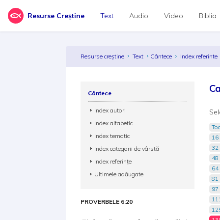
Resurse Creștine
Text
Audio
Video
Biblia
Resurse creștine
Text
Cântece
Index referinte
Ca
Cântece
Index autori
Sel
Index alfabetic
Toa
Index tematic
16 
32 
Index categorii de vârstă
48 
Index referințe
64 
Ultimele adăugate
81 
97 
111
PROVERBELE 6:20
125
139