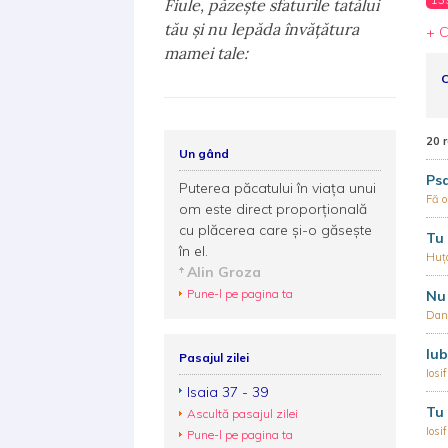
Fiule, păzeşte sfaturile tatălui
tău şi nu lepăda învăţătura
+ C
mamei tale:
C
20 
Un gând
Ps
Puterea păcatului în viaţa unui
Fă o
om este direct proporţională
cu plăcerea care şi-o găseşte
Tu 
în el.
Huța
Alin Groza
Pune-l pe pagina ta
Nu 
Dani
Iub
Pasajul zilei
Iosi
Isaia 37 - 39
Tu 
Ascultă pasajul zilei
Iosi
Pune-l pe pagina ta