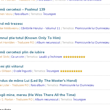
mă cercetezi – Psalmul 139
men Vasiu
|
fara album
| Tematica:
Încurajare
nd mă trezesc
olae Moldoveanu
|
Cântările Harului - Volumul 11
| Tematica:
Promisiunile lui Dumnezeu
nul ştie totul (Known Only To Him)
art Hamblen - Traducere RO
|
Album necunoscut
| Tematica:
Promisiunile lui Dumnezeu
mă cercetezi plin de iubire
el Stirb
|
Ca un crin
| Tematica:
Laudă și închinare
mi știi viitorul
u Gîrboan
|
O cale îngustă
| Tematica:
Încurajare
ndus de mâna Lui (Led By The Master's Hand)
e Lister - Traducere RO
|
fara album
| Tematica:
Promisiunile lui Dumnezeu
gă mine, mereu (He Was There All the Time)
 S. Paxton - Traducere RO
|
Album necunoscut
| Tematica:
Încurajare
rezultate