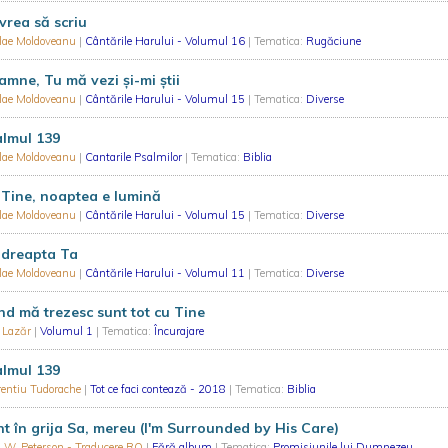
vrea să scriu
olae Moldoveanu
|
Cântările Harului - Volumul 16
| Tematica:
Rugăciune
mne, Tu mă vezi și-mi știi
olae Moldoveanu
|
Cântările Harului - Volumul 15
| Tematica:
Diverse
almul 139
olae Moldoveanu
|
Cantarile Psalmilor
| Tematica:
Biblia
Tine, noaptea e lumină
olae Moldoveanu
|
Cântările Harului - Volumul 15
| Tematica:
Diverse
 dreapta Ta
olae Moldoveanu
|
Cântările Harului - Volumul 11
| Tematica:
Diverse
d mă trezesc sunt tot cu Tine
f Lazăr
|
Volumul 1
| Tematica:
Încurajare
almul 139
rentiu Tudorache
|
Tot ce faci contează - 2018
| Tematica:
Biblia
t în grija Sa, mereu (I'm Surrounded by His Care)
 W. Peterson - Traducere RO
|
Fără album
| Tematica:
Promisiunile lui Dumnezeu