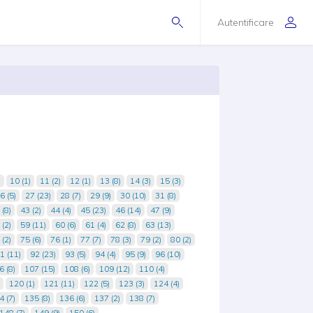
Autentificare
)
10 (1)
11 (2)
12 (1)
13 (8)
14 (3)
15 (3)
6 (5)
27 (23)
28 (7)
29 (9)
30 (10)
31 (8)
 (8)
43 (2)
44 (4)
45 (23)
46 (14)
47 (9)
 (2)
59 (11)
60 (6)
61 (4)
62 (8)
63 (13)
 (2)
75 (6)
76 (1)
77 (7)
78 (3)
79 (2)
80 (2)
1 (11)
92 (23)
93 (5)
94 (4)
95 (9)
96 (10)
6 (8)
107 (15)
108 (6)
109 (12)
110 (4)
120 (1)
121 (11)
122 (5)
123 (3)
124 (4)
4 (7)
135 (8)
136 (6)
137 (2)
138 (7)
148 (7)
149 (9)
150 (6)