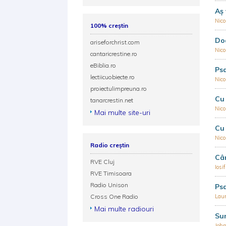
Aș 
Nic
100% creștin
Doa
ariseforchrist.com
Nic
cantaricrestine.ro
eBiblia.ro
Ps
lectiicuobiecte.ro
Nic
proiectulimpreuna.ro
Cu 
tanarcrestin.net
Nic
Mai multe site-uri
Cu
Nic
Radio creștin
Cân
RVE Cluj
Iosi
RVE Timisoara
Radio Unison
Ps
Cross One Radio
Lau
Mai multe radiouri
Sun
John