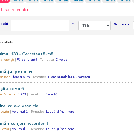
iteste referinta
aută
în
Sortează
rezultate
almul 139 - Cercetează-mă
 diferenţă
|
Fă o diferenţă
| Tematica:
Diverse
mă știi pe nume
n Iosif
|
fara album
| Tematica:
Promisiunile lui Dumnezeu
știu ce va fi
el Spoiala
|
2023
| Tematica:
Credință
ire, cale-a veșniciei
f Lazăr
|
Volumul 1
| Tematica:
Laudă și închinare
mă-nconjori necontenit
f Lazăr
|
Volumul 1
| Tematica:
Laudă și închinare