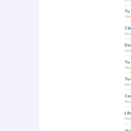
Tu 
Car
Câ
Nic
Dom
Stu
Tu 
Otni
Tu-
Dor
Co
Mosi
Lân
Gary
20 