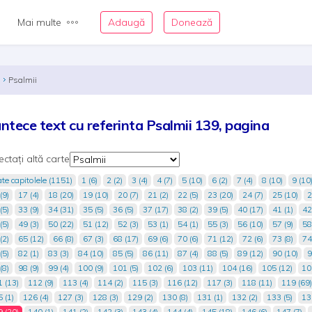
Mai multe
Adaugă
Donează
Psalmii
ntece text cu referinta Psalmii 139, pagina
ectați altă carte
te capitolele (1151)
1 (6)
2 (2)
3 (4)
4 (7)
5 (10)
6 (2)
7 (4)
8 (10)
9 (10
(9)
17 (4)
18 (20)
19 (10)
20 (7)
21 (2)
22 (5)
23 (20)
24 (7)
25 (10)
2
(5)
33 (9)
34 (31)
35 (5)
36 (5)
37 (17)
38 (2)
39 (5)
40 (17)
41 (1)
42
(5)
49 (3)
50 (22)
51 (12)
52 (3)
53 (1)
54 (1)
55 (3)
56 (10)
57 (9)
58
(2)
65 (12)
66 (8)
67 (3)
68 (17)
69 (6)
70 (6)
71 (12)
72 (6)
73 (8)
74
(5)
82 (1)
83 (3)
84 (10)
85 (5)
86 (11)
87 (4)
88 (5)
89 (12)
90 (10)
9
(8)
98 (9)
99 (4)
100 (9)
101 (5)
102 (6)
103 (11)
104 (16)
105 (12)
10
 (13)
112 (9)
113 (4)
114 (2)
115 (3)
116 (12)
117 (3)
118 (11)
119 (69)
 (1)
126 (4)
127 (3)
128 (3)
129 (2)
130 (8)
131 (1)
132 (2)
133 (5)
13
 (20)
140 (1)
141 (2)
142 (3)
143 (4)
144 (4)
145 (18)
146 (6)
147 (7)