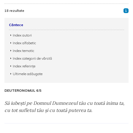
18 rezultate
1
Cântece
Index autori
Index alfabetic
Index tematic
Index categorii de vârstă
Index referințe
Ultimele adăugate
DEUTERONOMUL 6:5
Să iubeşti pe Domnul Dumnezeul tău cu toată inima ta,
cu tot sufletul tău şi cu toată puterea ta.