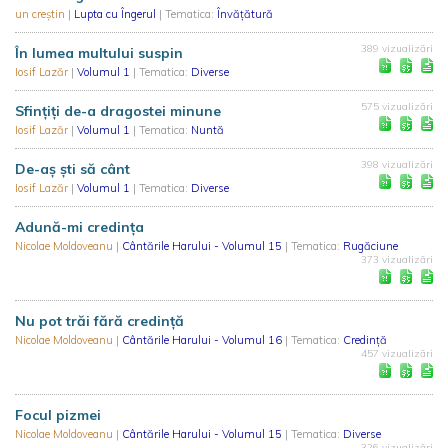
un creștin
|
Lupta cu Îngerul
| Tematica:
Învățătură
389 vizualizări
În lumea multului suspin
Iosif Lazăr
|
Volumul 1
| Tematica:
Diverse
575 vizualizări
Sfințiți de-a dragostei minune
Iosif Lazăr
|
Volumul 1
| Tematica:
Nuntă
398 vizualizări
De-aș ști să cânt
Iosif Lazăr
|
Volumul 1
| Tematica:
Diverse
Adună-mi credința
Nicolae Moldoveanu
|
Cântările Harului - Volumul 15
| Tematica:
Rugăciune
373 vizualizări
Nu pot trăi fără credință
Nicolae Moldoveanu
|
Cântările Harului - Volumul 16
| Tematica:
Credință
457 vizualizări
Focul pizmei
Nicolae Moldoveanu
|
Cântările Harului - Volumul 15
| Tematica:
Diverse
326 vizualizări