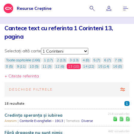
Resurse Creștine
Cantece text cu referinta 1 Corinteni 13,
pagina
Selectați altă carte
Toate capitolele (166)
1 (17)
2 (13)
3 (13)
4 (8)
5 (7)
6 (7)
7 (9)
8 (5)
9 (11)
10 (5)
11 (3)
12 (6)
13 (18)
14 (22)
15 (14)
16 (8)
+ Citeste referinta
DESCHIDE FILTRELE
18 rezultate
1
214 vizualizări
Credința speranța și iubirea
Anonim
|
Cantarile Evangheliei - 1913
| Tematica:
Diverse
442 vizualizări
Fără dragoste nu sunt nimic