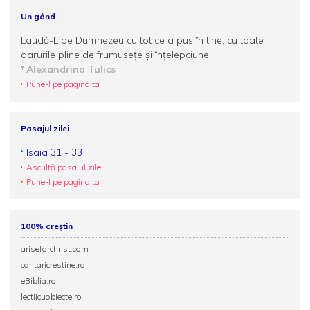
Un gând
Laudă-L pe Dumnezeu cu tot ce a pus în tine, cu toate
darurile pline de frumusețe și înțelepciune.
Alexandrina Tulics
Pune-l pe pagina ta
Pasajul zilei
Isaia 31 - 33
Ascultă pasajul zilei
Pune-l pe pagina ta
100% creștin
ariseforchrist.com
cantaricrestine.ro
eBiblia.ro
lectiicuobiecte.ro