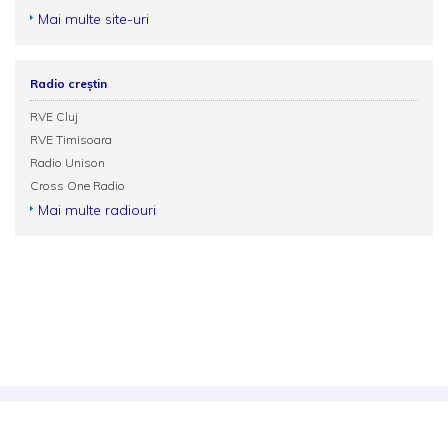
Mai multe site-uri
Radio creștin
RVE Cluj
RVE Timisoara
Radio Unison
Cross One Radio
Mai multe radiouri
Termeni și condiții
Politica de confidențialitate