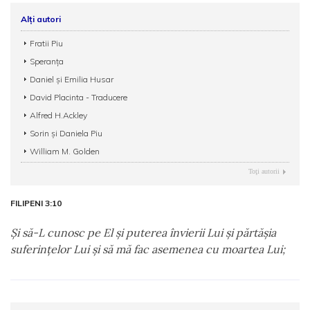
Alți autori
Fratii Piu
Speranţa
Daniel şi Emilia Husar
David Placinta - Traducere
Alfred H.Ackley
Sorin și Daniela Piu
William M. Golden
Toţi autorii
FILIPENI 3:10
Şi să-L cunosc pe El şi puterea învierii Lui şi părtăşia
suferinţelor Lui şi să mă fac asemenea cu moartea Lui;