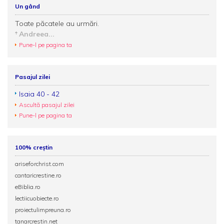
Un gând
Toate păcatele au urmări.
Andreea...
Pune-l pe pagina ta
Pasajul zilei
Isaia 40 - 42
Ascultă pasajul zilei
Pune-l pe pagina ta
100% creștin
ariseforchrist.com
cantaricrestine.ro
eBiblia.ro
lectiicuobiecte.ro
proiectulimpreuna.ro
tanarcrestin.net