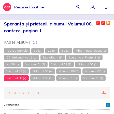
Resurse Creștine
Speranţa şi prietenii, albumul Volumul 08,
cantece, pagina 1
PAGINI ALBUME:
1
2
Toate albumele
19 (1)
20 (5)
39 (1)
Album necunoscut (1)
Cântări vechi vol. 1 (1)
fara album (5)
Speranța și Prietenii (1)
vol 39 (1)
Volumul 01 (1)
Volumul 02 (1)
Volumul 03 (1)
Volumul 04 (4)
Volumul 05 (4)
Volumul 06 (2)
Volumul 07 (1)
Volumul 08 (2)
Volumul 09 (1)
Volumul 1 (1)
Volumul 11 (1)
DESCHIDE FILTRELE
2 rezultate
1