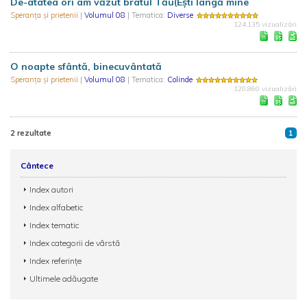
De-atatea ori am văzut bratul Tău(Eşti lângă mine
Speranţa şi prietenii
|
Volumul 08
| Tematica:
Diverse
124.135 vizualizări
O noapte sfântă, binecuvântată
Speranţa şi prietenii
|
Volumul 08
| Tematica:
Colinde
120.860 vizualizări
2 rezultate
1
Cântece
Index autori
Index alfabetic
Index tematic
Index categorii de vârstă
Index referințe
Ultimele adăugate