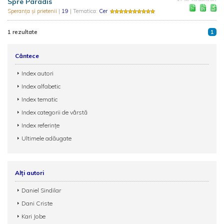
Spre Paradis
Speranţa şi prietenii
|
19
| Tematica:
Cer
1 rezultate
1
Cântece
Index autori
Index alfabetic
Index tematic
Index categorii de vârstă
Index referințe
Ultimele adăugate
Alți autori
Daniel Sindilar
Dani Criste
Kari Jobe