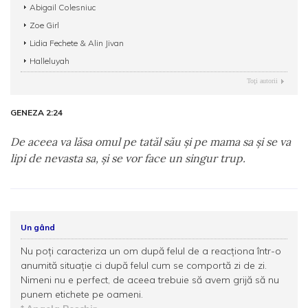
Abigail Colesniuc
Zoe Girl
Lidia Fechete & Alin Jivan
Halleluyah
Toţi autorii
GENEZA 2:24
De aceea va lăsa omul pe tatăl său şi pe mama sa şi se va
lipi de nevasta sa, şi se vor face un singur trup.
Un gând
Nu poţi caracteriza un om după felul de a reacţiona într-o
anumită situaţie ci după felul cum se comportă zi de zi.
Nimeni nu e perfect, de aceea trebuie să avem grijă să nu
punem etichete pe oameni.