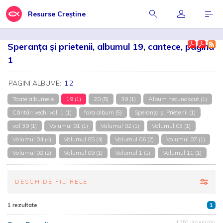
Resurse Creștine
Speranţa şi prietenii, albumul 19, cantece, pagina
1
PAGINI ALBUME:
1
2
Toate albumele
19 (1)
20 (5)
39 (1)
Album necunoscut (1)
Cântări vechi vol. 1 (1)
fara album (5)
Speranța și Prietenii (1)
vol 39 (1)
Volumul 01 (1)
Volumul 02 (1)
Volumul 03 (1)
Volumul 04 (4)
Volumul 05 (4)
Volumul 06 (2)
Volumul 07 (1)
Volumul 08 (2)
Volumul 09 (1)
Volumul 1 (1)
Volumul 11 (1)
DESCHIDE FILTRELE
1 rezultate
1
1.750 vizualizări