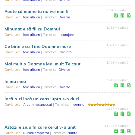
2.196 vizualizări
Poate că maine tu nu vei mai fi
David Lela
|
fara album
| Tematica:
Diverse
1.032 vizualizări
Minunat e să fii cu Domnul
David Lela
|
fara album
| Tematica:
Încurajare
1.594 vizualizări
Ce bine e cu Tine Doamne mare
David Lela
|
fara album
| Tematica:
Credință
1.702 vizualizări
Mai mult o Doamne Mai mult Te caut
David Lela
|
fara album
| Tematica:
Diverse
7.447 vizualizări
Inima mea
David Lela
|
fara album
| Tematica:
Diverse
Încă o zi încă un ceas lupta s-o duci
David Lela
|
Album necunoscut
| Tematica:
Îndemnuri
4.857 vizualizări
14.033 vizualizări
Astăzi e ziua în care cerul v-a unit
David Lela
|
Numai dragostea
| Tematica:
Nuntă