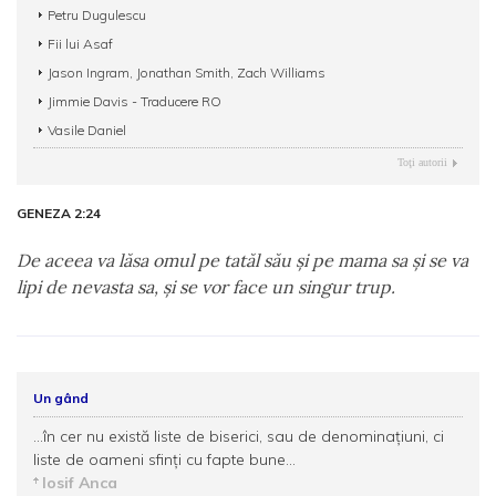
Petru Dugulescu
Fii lui Asaf
Jason Ingram, Jonathan Smith, Zach Williams
Jimmie Davis - Traducere RO
Vasile Daniel
Toţi autorii
GENEZA 2:24
De aceea va lăsa omul pe tatăl său şi pe mama sa şi se va
lipi de nevasta sa, şi se vor face un singur trup.
Un gând
...în cer nu există liste de biserici, sau de denominaţiuni, ci
liste de oameni sfinţi cu fapte bune...
Iosif Anca