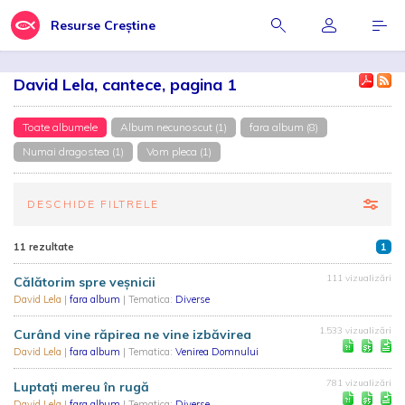
Resurse Creștine
David Lela, cantece, pagina 1
Toate albumele
Album necunoscut (1)
fara album (8)
Numai dragostea (1)
Vom pleca (1)
DESCHIDE FILTRELE
11 rezultate
1
111 vizualizări
Călătorim spre veșnicii
David Lela
|
fara album
| Tematica:
Diverse
1.533 vizualizări
Curând vine răpirea ne vine izbăvirea
David Lela
|
fara album
| Tematica:
Venirea Domnului
781 vizualizări
Luptați mereu în rugă
David Lela
|
fara album
| Tematica:
Diverse