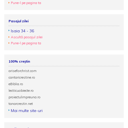
Pune-l pe pagina ta
Pasajul zilei
Isaia 34 - 36
Ascultă pasajul zilei
Pune-l pe pagina ta
100% creștin
ariseforchrist.com
cantaricrestine.ro
eBiblia.ro
lectiicuobiecte.ro
proiectulimpreuna.ro
tanarcrestin.net
Mai multe site-uri