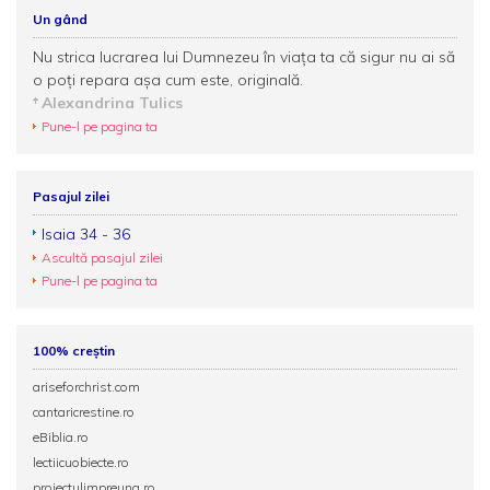
Un gând
Nu strica lucrarea lui Dumnezeu în viața ta că sigur nu ai să
o poți repara așa cum este, originală.
Alexandrina Tulics
Pune-l pe pagina ta
Pasajul zilei
Isaia 34 - 36
Ascultă pasajul zilei
Pune-l pe pagina ta
100% creștin
ariseforchrist.com
cantaricrestine.ro
eBiblia.ro
lectiicuobiecte.ro
proiectulimpreuna.ro