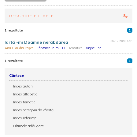
DESCHIDE FILTRELE
1 rezultate
1
267 vizualizări
Iartă -mi Doamne nerăbdarea
Ana Claudia Pașca
|
Cântarea inimii 11
| Tematica:
Rugăciune
1 rezultate
1
Cântece
Index autori
Index alfabetic
Index tematic
Index categorii de vârstă
Index referințe
Ultimele adăugate