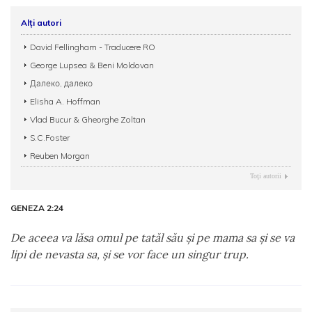
Alți autori
David Fellingham - Traducere RO
George Lupsea & Beni Moldovan
Далеко, далеко
Elisha A. Hoffman
Vlad Bucur & Gheorghe Zoltan
S.C.Foster
Reuben Morgan
Toţi autorii
GENEZA 2:24
De aceea va lăsa omul pe tatăl său şi pe mama sa şi se va
lipi de nevasta sa, şi se vor face un singur trup.