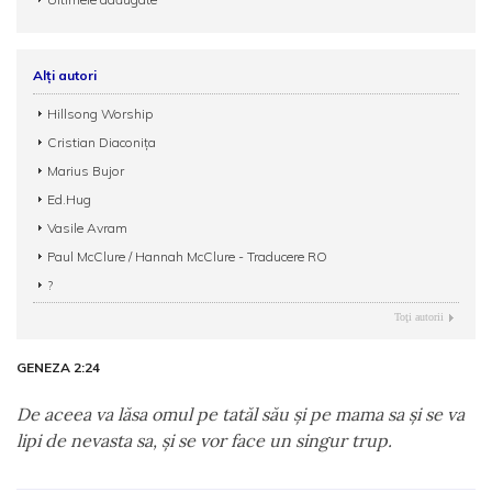
Alți autori
Hillsong Worship
Cristian Diaconița
Marius Bujor
Ed.Hug
Vasile Avram
Paul McClure / Hannah McClure - Traducere RO
?
Toţi autorii
GENEZA 2:24
De aceea va lăsa omul pe tatăl său şi pe mama sa şi se va
lipi de nevasta sa, şi se vor face un singur trup.