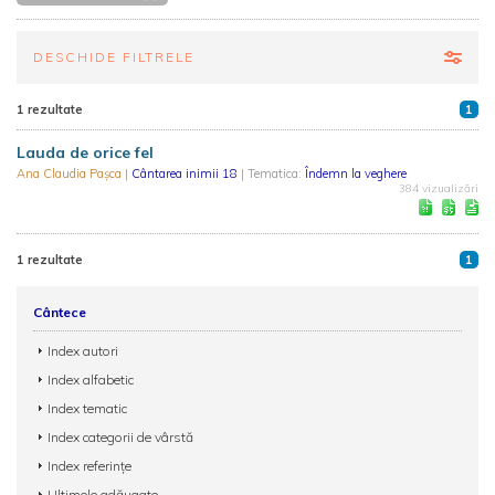
DESCHIDE FILTRELE
1 rezultate
1
Lauda de orice fel
Ana Claudia Pașca
|
Cântarea inimii 18
| Tematica:
Îndemn la veghere
384 vizualizări
1 rezultate
1
Cântece
Index autori
Index alfabetic
Index tematic
Index categorii de vârstă
Index referințe
Ultimele adăugate