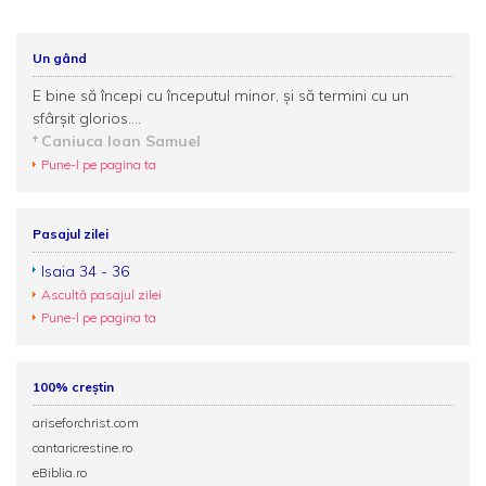
Un gând
E bine să începi cu începutul minor, şi să termini cu un
sfârşit glorios....
Caniuca Ioan Samuel
Pune-l pe pagina ta
Pasajul zilei
Isaia 34 - 36
Ascultă pasajul zilei
Pune-l pe pagina ta
100% creștin
ariseforchrist.com
cantaricrestine.ro
eBiblia.ro