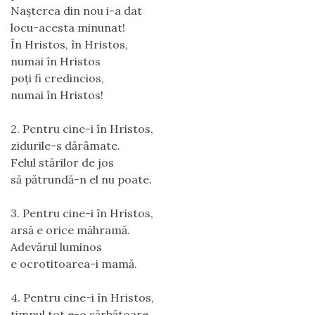
Nașterea din nou i-a dat
locu-acesta minunat!
În Hristos, în Hristos,
numai în Hristos
poți fi credincios,
numai în Hristos!
2. Pentru cine-i în Hristos,
zidurile-s dărâmate.
Felul stărilor de jos
să pătrundă-n el nu poate.
3. Pentru cine-i în Hristos,
arsă e orice măhramă.
Adevărul luminos
e ocrotitoarea-i mamă.
4. Pentru cine-i în Hristos,
timpul tot e-o sărbătoare,