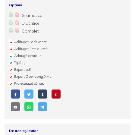
Opțiuni
Gramatical
Diacritice
Complet
Adăugați la favorite
Adăugați într-o listă
Adaugă acorduri
Tipăriți
Export pdf
Export Opensong XML
Proiectează cântec
De același autor