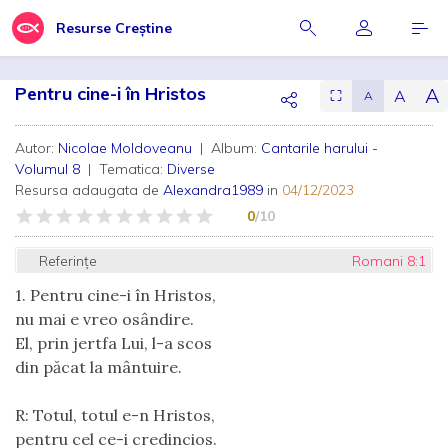
Resurse Creștine
Pentru cine-i în Hristos
A
A
⛶
A
Autor:
Nicolae Moldoveanu
| Album:
Cantarile harului -
Volumul 8
| Tematica:
Diverse
Resursa adaugata de
Alexandra1989
in
04/12/2023
0
/10
Referințe
Romani 8:1
1. Pentru cine-i în Hristos,
nu mai e vreo osândire.
El, prin jertfa Lui, l-a scos
din păcat la mântuire.
R: Totul, totul e-n Hristos,
pentru cel ce-i credincios.