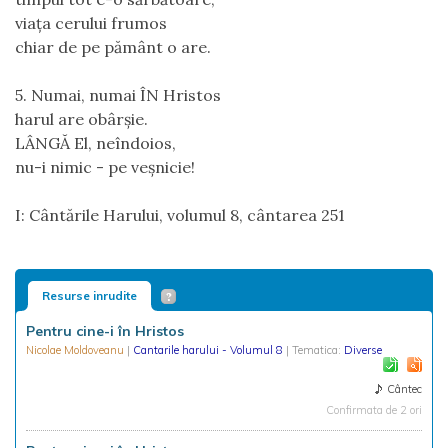
viaţa cerului frumos
chiar de pe pământ o are.
5. Numai, numai ÎN Hristos
harul are obârşie.
LÂNGĂ El, neîndoios,
nu-i nimic - pe veşnicie!
I: Cântările Harului, volumul 8, cântarea 251
Resurse inrudite
Pentru cine-i în Hristos
Nicolae Moldoveanu
|
Cantarile harului - Volumul 8
| Tematica:
Diverse
Cântec
Confirmata de 2 ori