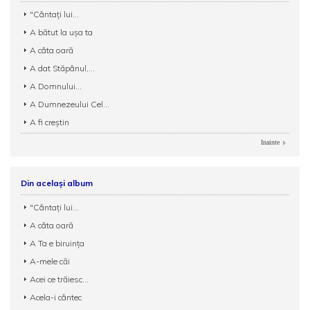
"Cântați lui...
A bătut la uşa ta
A câta oară
A dat Stăpânul,...
A Domnului...
A Dumnezeului Cel...
A fi creștin
Inainte
Din același album
"Cântați lui...
A câta oară
A Ta e biruința
A-mele căi
Acei ce trăiesc...
Acela-i cântec