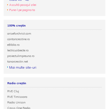
Ascultă pasajul zilei
Pune-l pe pagina ta
100% creștin
ariseforchrist.com
cantaricrestine.ro
eBiblia.ro
lectiicuobiecte.ro
proiectulimpreuna.ro
tanarcrestin.net
Mai multe site-uri
Radio creștin
RVE Cluj
RVE Timisoara
Radio Unison
Cross One Radio