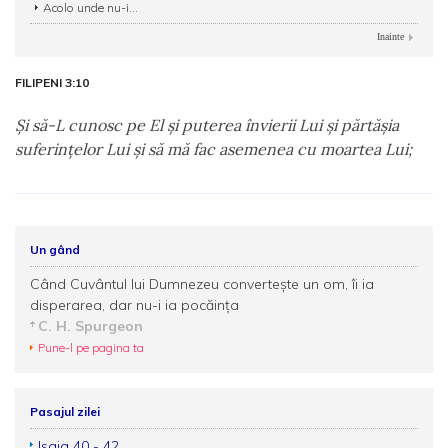
Acolo unde nu-i...
Inainte
FILIPENI 3:10
Şi să-L cunosc pe El şi puterea învierii Lui şi părtăşia
suferinţelor Lui şi să mă fac asemenea cu moartea Lui;
Un gând
Când Cuvântul lui Dumnezeu convertește un om, îi ia
disperarea, dar nu-i ia pocăința
C. H. Spurgeon
Pune-l pe pagina ta
Pasajul zilei
Isaia 40 - 42