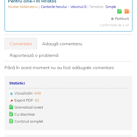
Pentru cine-i în Hristos
Nicolae Moldoveanu
|
Cantarile harului - Volumul 8
| Tematica:
Simple
Partitură
Confirmata de 1 ori
Comentarii
Adaugă comentariu
Raportează o problemă
Până în acest moment nu au fost adăugate comentarii.
Statistici
Vizualizări:
649
Export PDF:
62
Gramatical corect
Cu diacritice
Conținut complet