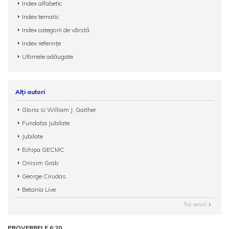
Index alfabetic
Index tematic
Index categorii de vârstă
Index referințe
Ultimele adăugate
Alți autori
Gloria si William J. Gaither
Fundatia Jubilate
Jubilate
Echipa GECMC
Onisim Grab
George Cirudas
Betania Live
Toţi autorii
PROVERBELE 6:20