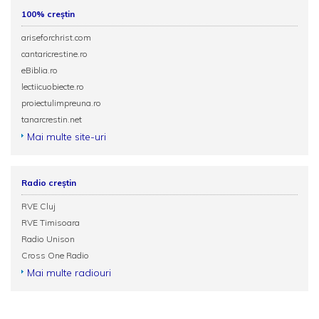
100% creștin
ariseforchrist.com
cantaricrestine.ro
eBiblia.ro
lectiicuobiecte.ro
proiectulimpreuna.ro
tanarcrestin.net
Mai multe site-uri
Radio creștin
RVE Cluj
RVE Timisoara
Radio Unison
Cross One Radio
Mai multe radiouri