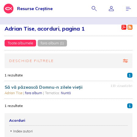
Resurse Creștine
Adrian Tise, acorduri, pagina 1
Toate albumele
fara album (1)
DESCHIDE FILTRELE
1 rezultate
1
119 vizualizări
Să vă păzească Domnu-n zilele vieții
Adrian Tise
|
fara album
| Tematica:
Nuntă
1 rezultate
1
Acorduri
Index autori