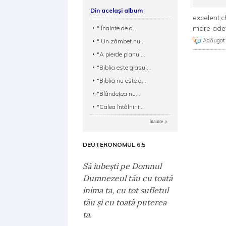
Din același album
excelent;
mare ade
" Înainte de a...
Adăugat
" Un zâmbet nu...
"A pierde planul...
"Biblia este glasul...
"Biblia nu este o...
"Blândeţea nu...
"Calea întâlnirii...
Inainte
DEUTERONOMUL 6:5
Să iubeşti pe Domnul
Dumnezeul tău cu toată
inima ta, cu tot sufletul
tău şi cu toată puterea
ta.