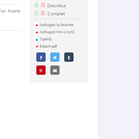
Diacritice
"un foarte
Complet
Adăugați la favorite
Adăugați într-o listă
Tipăriți
Export pdf