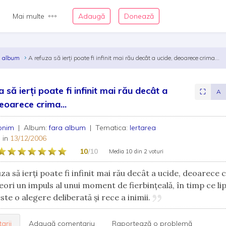
Mai multe
Adaugă
Donează
a album
A refuza să ierţi poate fi infinit mai rău decât a ucide, deoarece crima...
 să ierţi poate fi infinit mai rău decât a
⛶
A
deoarece crima...
onim
| Album:
fara album
| Tematica:
Iertarea
 in
13/12/2006
10
/10
Media
10
din
2 voturi
za să ierţi poate fi infinit mai rău decât a ucide, deoarece 
eori un impuls al unui moment de fierbinţeală, în timp ce li
ste o alegere deliberată şi rece a inimii.
arii
Adaugă comentariu
Raportează o problemă