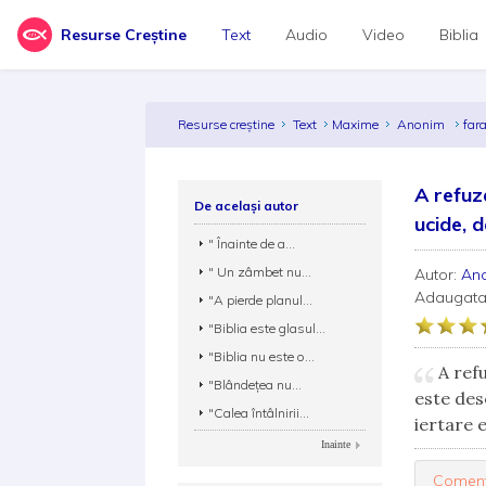
Resurse Creștine
Text
Audio
Video
Biblia
Resurse creștine
Text
Maxime
Anonim
far
A refuza
De același autor
ucide, 
" Înainte de a...
" Un zâmbet nu...
Autor:
An
Adaugata
"A pierde planul...
"Biblia este glasul...
"Biblia nu este o...
A refu
"Blândeţea nu...
este des
"Calea întâlnirii...
iertare e
Inainte
Coment