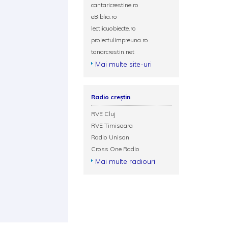
cantaricrestine.ro
eBiblia.ro
lectiicuobiecte.ro
proiectulimpreuna.ro
tanarcrestin.net
Mai multe site-uri
Radio creștin
RVE Cluj
RVE Timisoara
Radio Unison
Cross One Radio
Mai multe radiouri