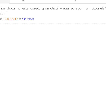
chiar daca nu este corect gramatical vreau sa spun urmatoarele:
var"
 în
10/08/2012
de
alinivasco