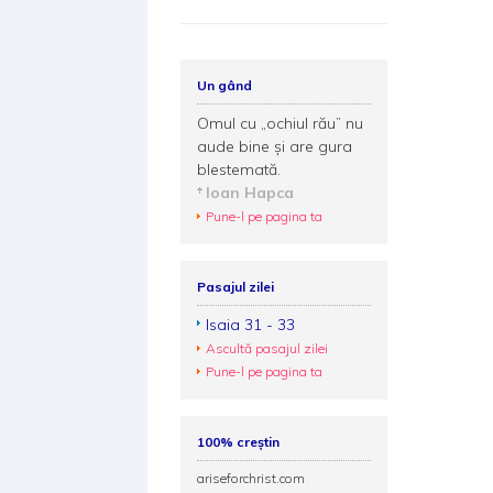
Un gând
Omul cu „ochiul rău” nu
aude bine și are gura
blestemată.
Ioan Hapca
Pune-l pe pagina ta
Pasajul zilei
Isaia 31 - 33
Ascultă pasajul zilei
Pune-l pe pagina ta
100% creștin
ariseforchrist.com