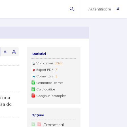
Autentificare
A
A
Statistici
Vizualizări:
3078
Export PDF:
7
Comentarii:
1
Gramatical corect
Cu diacritice
Conținut incomplet
crima
psa de
Opțiuni
Gramatical