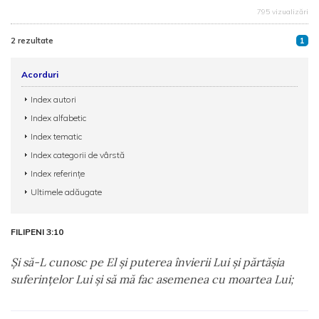
795 vizualizări
2 rezultate
1
Acorduri
Index autori
Index alfabetic
Index tematic
Index categorii de vârstă
Index referințe
Ultimele adăugate
FILIPENI 3:10
Şi să-L cunosc pe El şi puterea învierii Lui şi părtăşia
suferinţelor Lui şi să mă fac asemenea cu moartea Lui;