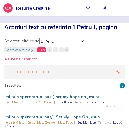
Resurse Creștine
Acorduri text cu referinta 1 Petru 1, pagina
Selectați altă carte
Toate capitolele (2)
1 (2)
2
3
4
5
+ Citeste referinta
DESCHIDE FILTRELE
2 rezultate
1
Îmi pun speranța-n Isus (I set my hope on Jesus)
Elim Music Ministry & Adi Kovaci
|
fara album
| Tematica:
Încurajare
728 vizualizări
Îmi pun speranța-n Isus/ I Set My Hope On Jesus
Keith & Kristyn Getty, Matt Boswell, Matt Papa
|
I Set My Hope
| Tematica:
Laudă
și închinare