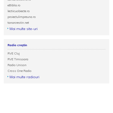
eBiblia.ro
lectiicuobiecte.ro
proiectulimpreuna.ro
tanarcrestin.net
Mai multe site-uri
Radio creștin
RVE Cluj
RVE Timisoara
Radio Unison
Cross One Radio
Mai multe radiouri