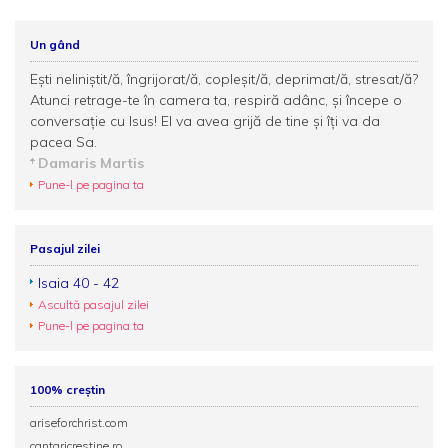
Un gând
Ești neliniștit/ă, îngrijorat/ă, copleșit/ă, deprimat/ă, stresat/ă?
Atunci retrage-te în camera ta, respiră adânc, și începe o
conversație cu Isus! El va avea grijă de tine și îți va da
pacea Sa.
Damaris Martis
Pune-l pe pagina ta
Pasajul zilei
Isaia 40 - 42
Ascultă pasajul zilei
Pune-l pe pagina ta
100% creștin
ariseforchrist.com
cantaricrestine.ro