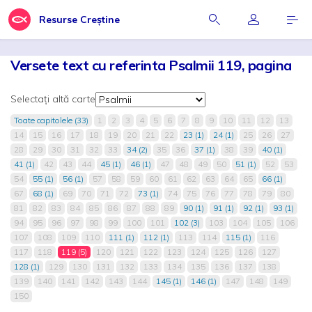
Resurse Creștine
Versete text cu referinta Psalmii 119, pagina
Selectați altă carte
Toate capitolele (33)
1
2
3
4
5
6
7
8
9
10
11
12
13
14
15
16
17
18
19
20
21
22
23 (1)
24 (1)
25
26
27
28
29
30
31
32
33
34 (2)
35
36
37 (1)
38
39
40 (1)
41 (1)
42
43
44
45 (1)
46 (1)
47
48
49
50
51 (1)
52
53
54
55 (1)
56 (1)
57
58
59
60
61
62
63
64
65
66 (1)
67
68 (1)
69
70
71
72
73 (1)
74
75
76
77
78
79
80
81
82
83
84
85
86
87
88
89
90 (1)
91 (1)
92 (1)
93 (1)
94
95
96
97
98
99
100
101
102 (3)
103
104
105
106
107
108
109
110
111 (1)
112 (1)
113
114
115 (1)
116
117
118
119 (5)
120
121
122
123
124
125
126
127
128 (1)
129
130
131
132
133
134
135
136
137
138
139
140
141
142
143
144
145 (1)
146 (1)
147
148
149
150