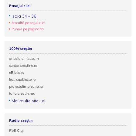
Pasajul zilei
Isaia 34 - 36
Ascultă pasajul zilei
Pune-l pe pagina ta
100% creștin
ariseforchrist.com
cantaricrestine.ro
eBiblia.ro
lectiicuobiecte.ro
proiectulimpreuna.ro
tanarcrestin.net
Mai multe site-uri
Radio creștin
RVE Cluj