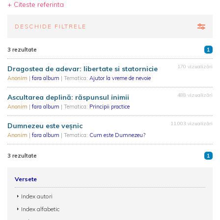
+ Citeste referinta
DESCHIDE FILTRELE
3 rezultate
1
170 vizualizări
Dragostea de adevar: libertate si statornicie
Anonim
|
fara album
| Tematica:
Ajutor la vreme de nevoie
488 vizualizări
Ascultarea deplină: răspunsul inimii
Anonim
|
fara album
| Tematica:
Principii practice
11.003 vizualizări
Dumnezeu este veșnic
Anonim
|
fara album
| Tematica:
Cum este Dumnezeu?
3 rezultate
1
Versete
Index autori
Index alfabetic