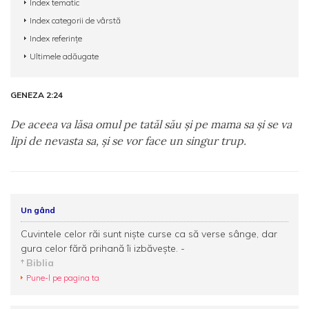
Index tematic
Index categorii de vârstă
Index referințe
Ultimele adăugate
GENEZA 2:24
De aceea va lăsa omul pe tatăl său şi pe mama sa şi se va
lipi de nevasta sa, şi se vor face un singur trup.
Un gând
Cuvintele celor răi sunt nişte curse ca să verse sânge, dar
gura celor fără prihană îi izbăveşte. -
Biblia
Pune-l pe pagina ta