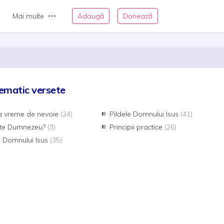
Mai multe
Adaugă
Donează
ematic versete
la vreme de nevoie
(24)
Pildele Domnului Isus
(41)
te Dumnezeu?
(3)
Principii practice
(26)
e Domnului Isus
(35)