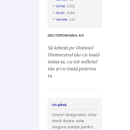
Schițe
: 1332
Studii
: 2264
Versete
: 123
DEUTERONOMUL 6:5
Să iubeşti pe Domnul
Dumnezeul tău cu toată
inima ta, cu tot sufletul
tău şi cu toată puterea
ta.
Un gând
Uneori dragostea, chiar
dacă doare, este
singura soluție pentru