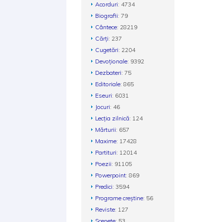
Acorduri
: 4734
Biografii
: 79
Cântece
: 28219
Cărți
: 237
Cugetări
: 2204
Devoționale
: 9392
Dezbateri
: 75
Editoriale
: 865
Eseuri
: 6031
Jocuri
: 46
Lecția zilnică
: 124
Mărturii
: 657
Maxime
: 17428
Partituri
: 12014
Poezii
: 91105
Powerpoint
: 869
Predici
: 3594
Programe creștine
: 56
Reviste
: 127
Scenete
: 53