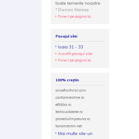
toate temerile noastre.
Dacian Nemeș
Pune-l pe pagina ta
Pasajul zilei
Isaia 31 - 33
Ascultă pasajul zilei
Pune-l pe pagina ta
100% creștin
ariseforchrist.com
cantaricrestine.ro
eBiblia.ro
lectiicuobiecte.ro
proiectulimpreuna.ro
tanarcrestin.net
Mai multe site-uri