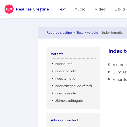
Resurse Creștine
Text
Audio
Video
Biblia
Resurse creștine
Text
Versete
Index tematic
Index t
Versete
Index autori
Ajutor 
Index alfabetic
Cum es
Index tematic
Minunil
Index categorii de vârstă
Index referințe
Ultimele adăugate
Alte resurse text