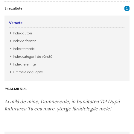
2 rezultate
1
Versete
Index autori
Index alfabetic
Index tematic
Index categorii de vârstă
Index referințe
Ultimele adăugate
PSALMII 51:1
Ai milă de mine, Dumnezeule, în bunătatea Ta! După
îndurarea Ta cea mare, şterge fărădelegile mele!