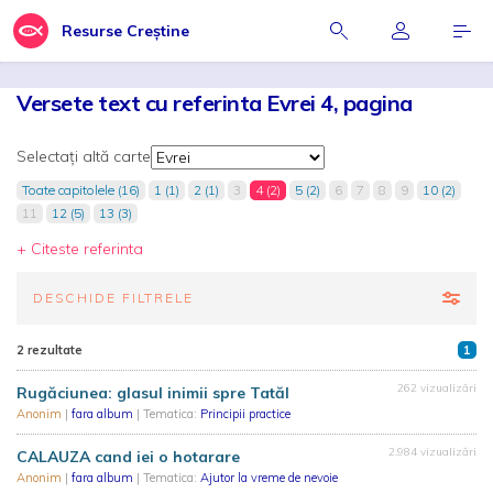
Resurse Creștine
Versete text cu referinta Evrei 4, pagina
Selectați altă carte
Toate capitolele (16)
1 (1)
2 (1)
3
4 (2)
5 (2)
6
7
8
9
10 (2)
11
12 (5)
13 (3)
+ Citeste referinta
DESCHIDE FILTRELE
2 rezultate
1
262 vizualizări
Rugăciunea: glasul inimii spre Tatăl
Anonim
|
fara album
| Tematica:
Principii practice
2.984 vizualizări
CALAUZA cand iei o hotarare
Anonim
|
fara album
| Tematica:
Ajutor la vreme de nevoie