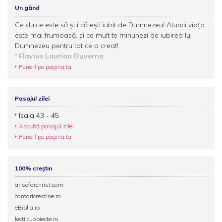
Un gând
Ce dulce este să ştii că eşti iubit de Dumnezeu! Atunci viaţa
este mai frumoasă, şi ce mult te minunezi de iubirea lui
Dumnezeu pentru tot ce a creat!
Flavius Laurian Duverna
Pune-l pe pagina ta
Pasajul zilei
Isaia 43 - 45
Ascultă pasajul zilei
Pune-l pe pagina ta
100% creștin
ariseforchrist.com
cantaricrestine.ro
eBiblia.ro
lectiicuobiecte.ro