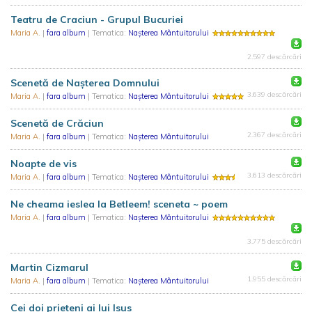
Teatru de Craciun - Grupul Bucuriei
Maria A.
|
fara album
| Tematica:
Nașterea Mântuitorului
2.597 descărcări
Scenetă de Naşterea Domnului
3.639 descărcări
Maria A.
|
fara album
| Tematica:
Nașterea Mântuitorului
Scenetă de Crăciun
2.367 descărcări
Maria A.
|
fara album
| Tematica:
Nașterea Mântuitorului
Noapte de vis
3.613 descărcări
Maria A.
|
fara album
| Tematica:
Nașterea Mântuitorului
Ne cheama ieslea la Betleem! sceneta ~ poem
Maria A.
|
fara album
| Tematica:
Nașterea Mântuitorului
3.775 descărcări
Martin Cizmarul
1.955 descărcări
Maria A.
|
fara album
| Tematica:
Nașterea Mântuitorului
Cei doi prieteni ai lui Isus