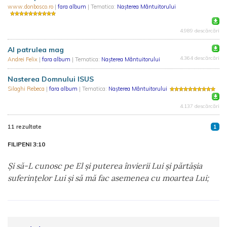
www.donbosco.ro
|
fara album
| Tematica:
Nașterea Mântuitorului
4.989 descărcări
Al patrulea mag
4.364 descărcări
Andrei Felix
|
fara album
| Tematica:
Nașterea Mântuitorului
Nasterea Domnului ISUS
Silaghi Rebeca
|
fara album
| Tematica:
Nașterea Mântuitorului
4.137 descărcări
11 rezultate
1
FILIPENI 3:10
Şi să-L cunosc pe El şi puterea învierii Lui şi părtăşia
suferinţelor Lui şi să mă fac asemenea cu moartea Lui;