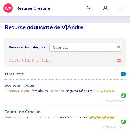
Resurse Creștine
Resurse adaugate de
VJAndrei
Resurse din categoria
DESCHIDE FILTRELE
11 rezultate
1
Sceneta - poem
Budaianu Sergiu
|
fara album
| Tematica:
Nașterea Mântuitorului
8.283 descărcări
Teatru de Craciun
Maria A.
|
fara album
| Tematica:
Nașterea Mântuitorului
8.766 descărcări