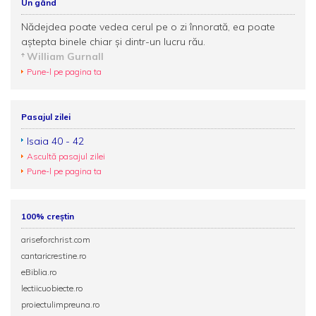
Un gând
Nădejdea poate vedea cerul pe o zi înnorată, ea poate
aştepta binele chiar şi dintr-un lucru rău.
William Gurnall
Pune-l pe pagina ta
Pasajul zilei
Isaia 40 - 42
Ascultă pasajul zilei
Pune-l pe pagina ta
100% creștin
ariseforchrist.com
cantaricrestine.ro
eBiblia.ro
lectiicuobiecte.ro
proiectulimpreuna.ro