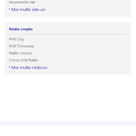
tanarcrestin.net
Mai multe site-uri
Radio creștin
RVE Cluj
RVE Timisoara
Radio Unison
Cross One Radio
Mai multe radiouri
Termeni și condiții
Politica de confidențialitate