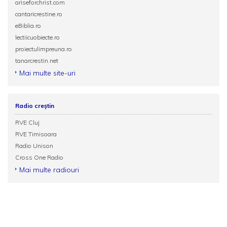
ariseforchrist.com
cantaricrestine.ro
eBiblia.ro
lectiicuobiecte.ro
proiectulimpreuna.ro
tanarcrestin.net
Mai multe site-uri
Radio creștin
RVE Cluj
RVE Timisoara
Radio Unison
Cross One Radio
Mai multe radiouri