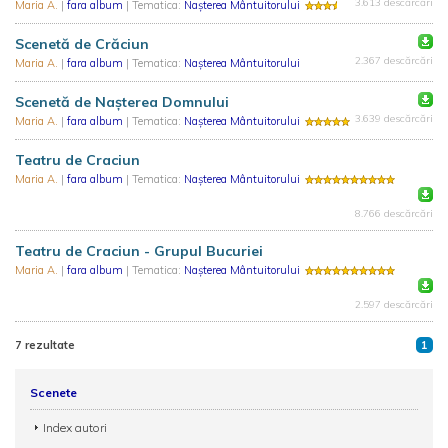
3.613 descărcări
Maria A.
|
fara album
| Tematica:
Nașterea Mântuitorului
Scenetă de Crăciun
2.367 descărcări
Maria A.
|
fara album
| Tematica:
Nașterea Mântuitorului
Scenetă de Naşterea Domnului
3.639 descărcări
Maria A.
|
fara album
| Tematica:
Nașterea Mântuitorului
Teatru de Craciun
Maria A.
|
fara album
| Tematica:
Nașterea Mântuitorului
8.766 descărcări
Teatru de Craciun - Grupul Bucuriei
Maria A.
|
fara album
| Tematica:
Nașterea Mântuitorului
2.597 descărcări
7 rezultate
1
Scenete
Index autori