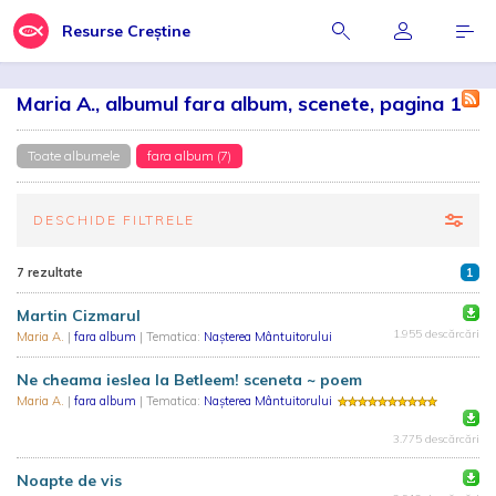
Resurse Creștine
Maria A., albumul fara album, scenete, pagina 1
Toate albumele
fara album (7)
DESCHIDE FILTRELE
7 rezultate
1
Martin Cizmarul
1.955 descărcări
Maria A.
|
fara album
| Tematica:
Nașterea Mântuitorului
Ne cheama ieslea la Betleem! sceneta ~ poem
Maria A.
|
fara album
| Tematica:
Nașterea Mântuitorului
3.775 descărcări
Noapte de vis