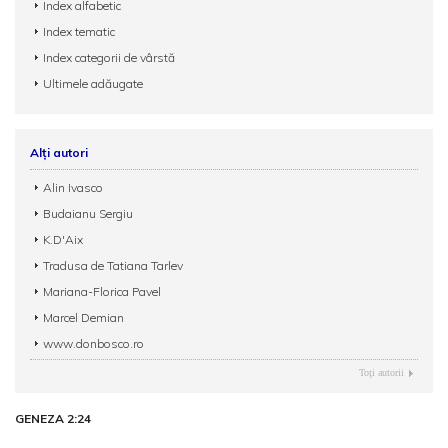
Index alfabetic
Index tematic
Index categorii de vârstă
Ultimele adăugate
Alți autori
Alin Ivasco
Budaianu Sergiu
K.D'Aix
Tradusa de Tatiana Tarlev
Mariana-Florica Pavel
Marcel Demian
www.donbosco.ro
Toţi autorii
GENEZA 2:24