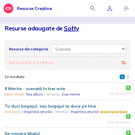
Resurse Creștine
Resurse adaugate de
Softy
Resurse din categoria
DESCHIDE FILTRELE
23 rezultate
1
2
8 Martie - scenetă în trei acte
932 descărcări
Elena Istrate
|
fara album
| Tematica:
Ziua mamei
Tu duci bagajul, sau bagajul te duce pe tine
Alin Ivasco
|
Împărăția cerurilor
| Tematica:
Împărăția cerurilor
3.222 descărcări
Se-nsoara Mielul