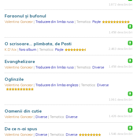
1.872 descărcări
Faraonul și bufonul
Valentina Goncear
|
Traducere din limba rusa
| Tematica:
Paște
1.458 descărcări
O scrisoare... plimbata, de Pasti
2.463 descărcări
K.D'Aix
|
fara album
| Tematica:
Paște
Evanghelizare
1.458 descărcări
Valentina Goncear
|
Traducere din limba rusa
| Tematica:
Diverse
Oglinzile
Valentina Goncear
|
Traducere din limba engleza
| Tematica:
Diverse
1.961 descărcări
Oamenii din cutie
1.426 descărcări
Valentina Goncear
|
Diverse
| Tematica:
Diverse
De ce n-ai spus
1.546 descărcări
Valentina Goncear
|
Diverse
| Tematica:
Diverse