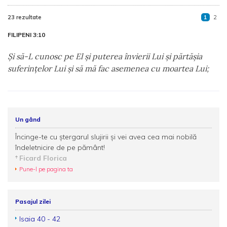
23 rezultate
1
2
FILIPENI 3:10
Şi să-L cunosc pe El şi puterea învierii Lui şi părtăşia
suferinţelor Lui şi să mă fac asemenea cu moartea Lui;
Un gând
Încinge-te cu ştergarul slujirii şi vei avea cea mai nobilă
îndeletnicire de pe pământ!
Ficard Florica
Pune-l pe pagina ta
Pasajul zilei
Isaia 40 - 42