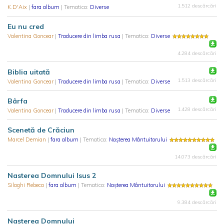
1.512 descărcări
K.D'Aix
|
fara album
| Tematica:
Diverse
Eu nu cred
Valentina Goncear
|
Traducere din limba rusa
| Tematica:
Diverse
4.284 descărcări
Biblia uitată
1.513 descărcări
Valentina Goncear
|
Traducere din limba rusa
| Tematica:
Diverse
Bârfa
1.428 descărcări
Valentina Goncear
|
Traducere din limba rusa
| Tematica:
Diverse
Scenetă de Crăciun
Marcel Demian
|
fara album
| Tematica:
Nașterea Mântuitorului
14.073 descărcări
Nasterea Domnului Isus 2
Silaghi Rebeca
|
fara album
| Tematica:
Nașterea Mântuitorului
9.384 descărcări
Nașterea Domnului