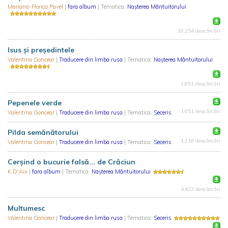
Mariana-Florica Pavel
|
fara album
| Tematica:
Nașterea Mântuitorului
10.254 descărcări
Isus și președintele
Valentina Goncear
|
Traducere din limba rusa
| Tematica:
Nașterea Mântuitorului
2.651 descărcări
Pepenele verde
1.051 descărcări
Valentina Goncear
|
Traducere din limba rusa
| Tematica:
Seceris
Pilda semănătorului
1.218 descărcări
Valentina Goncear
|
Traducere din limba rusa
| Tematica:
Seceris
Cerșind o bucurie falsă... de Crăciun
K.D'Aix
|
fara album
| Tematica:
Nașterea Mântuitorului
4.422 descărcări
Multumesc
Valentina Goncear
|
Traducere din limba rusa
| Tematica:
Seceris