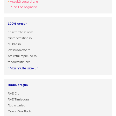
Ascultă pasajul zilei
Pune-l pe pagina ta
100% creștin
ariseforchrist.com
cantaricrestine.ro
eBiblia.ro
lectiicuobiecte.ro
proiectulimpreuna.ro
tanarcrestin.net
Mai multe site-uri
Radio creștin
RVE Cluj
RVE Timisoara
Radio Unison
Cross One Radio