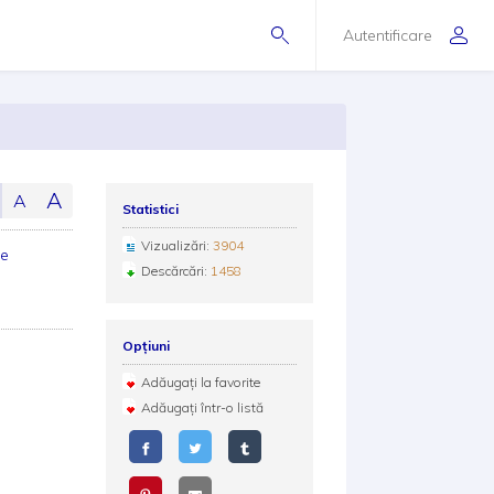
Autentificare
A
A
Statistici
Vizualizări:
3904
te
Descărcări:
1458
Opțiuni
Adăugați la favorite
Adăugați într-o listă