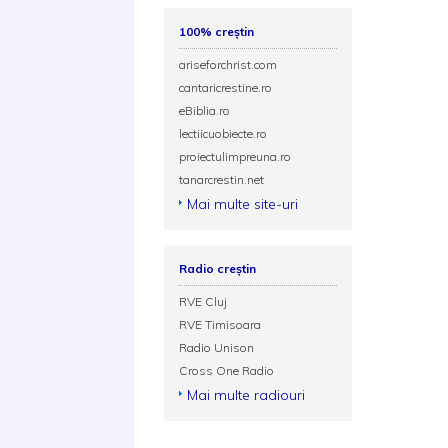
100% creștin
ariseforchrist.com
cantaricrestine.ro
eBiblia.ro
lectiicuobiecte.ro
proiectulimpreuna.ro
tanarcrestin.net
Mai multe site-uri
Radio creștin
RVE Cluj
RVE Timisoara
Radio Unison
Cross One Radio
Mai multe radiouri