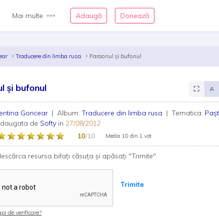
Mai multe
Adaugă
Donează
cear
Traducere din limba rusa
Faraonul și bufonul
l și bufonul
⛶
A
entina Goncear
| Album:
Traducere din limba rusa
| Tematica:
Paș
adaugata de
Softy
in
27/08/2012
10
/10
Media
10
din
1 vot
escărca resursa bifați căsuța și apăsați "Trimite"
Trimite
pi de verificare?