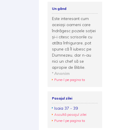
Un gând
Este interesant cum
aceiaşi oameni care
îndrăgesc pozele soţiei
şi-i citesc scrisorile cu
atâta înfrigurare, pot
spune că Îl iubesc pe
Dumnezeu, dar n-au
nici un chef să se
apropie de Biblie.
Anonim
Pune-l pe pagina ta
Pasajul zilei
Isaia 37 - 39
Ascultă pasajul zilei
Pune-l pe pagina ta