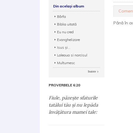
Din același album
Coment
Bârfa
Până în a
Biblia uitată
Eu nu cred
Evanghelizare
Isus și...
Laleaua si narcisul
Multumesc
Inainte
PROVERBELE 6:20
Fiule, păzeşte sfaturile
tatălui tău şi nu lepăda
învăţătura mamei tale: