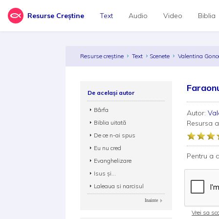
Resurse Creștine
Text
Audio
Video
Biblia
Resurse creștine
Text
Scenete
Valentina Gon
Faraonu
De același autor
Bârfa
Autor:
Val
Biblia uitată
Resursa 
De ce n-ai spus
Eu nu cred
Pentru a d
Evanghelizare
Isus și...
Laleaua si narcisul
Inainte
Vrei sa sca