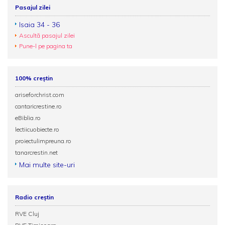
Pasajul zilei
Isaia 34 - 36
Ascultă pasajul zilei
Pune-l pe pagina ta
100% creștin
ariseforchrist.com
cantaricrestine.ro
eBiblia.ro
lectiicuobiecte.ro
proiectulimpreuna.ro
tanarcrestin.net
Mai multe site-uri
Radio creștin
RVE Cluj