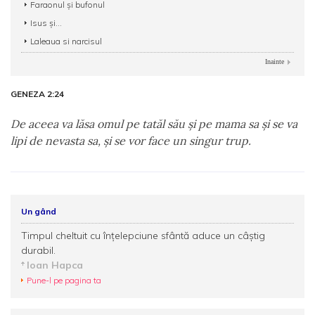
Faraonul și bufonul
Isus și...
Laleaua si narcisul
Inainte
GENEZA 2:24
De aceea va lăsa omul pe tatăl său şi pe mama sa şi se va
lipi de nevasta sa, şi se vor face un singur trup.
Un gând
Timpul cheltuit cu înțelepciune sfântă aduce un câștig
durabil.
Ioan Hapca
Pune-l pe pagina ta