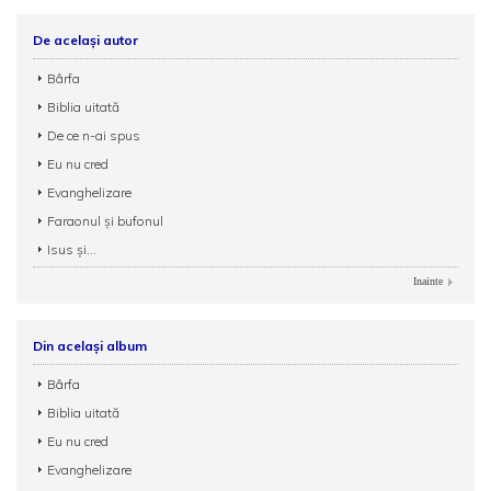
De același autor
Bârfa
Biblia uitată
De ce n-ai spus
Eu nu cred
Evanghelizare
Faraonul și bufonul
Isus și...
Inainte
Din același album
Bârfa
Biblia uitată
Eu nu cred
Evanghelizare