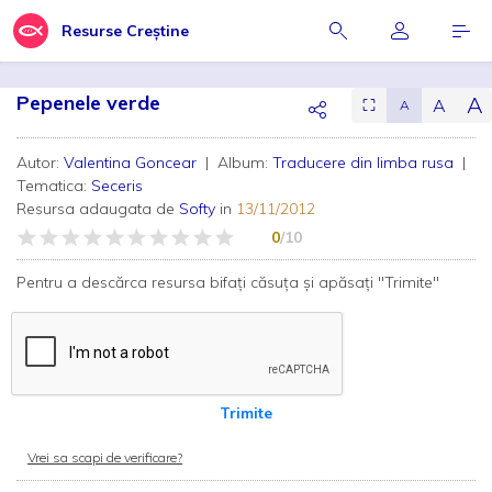
Resurse Creștine
Pepenele verde
A
A
⛶
A
Autor:
Valentina Goncear
| Album:
Traducere din limba rusa
|
Tematica:
Seceris
Resursa adaugata de
Softy
in
13/11/2012
0
/10
Pentru a descărca resursa bifați căsuța și apăsați "Trimite"
Trimite
Vrei sa scapi de verificare?