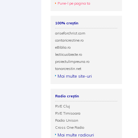
Pune-l pe pagina ta
100% creștin
ariseforchrist.com
cantaricrestine.ro
eBiblia.ro
lectiicuobiecte.ro
proiectulimpreuna.ro
tanarcrestin.net
Mai multe site-uri
Radio creștin
RVE Cluj
RVE Timisoara
Radio Unison
Cross One Radio
Mai multe radiouri