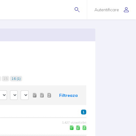
Autentificare
15
16 (1)
Filtreaza
1
1.427 vizualizări