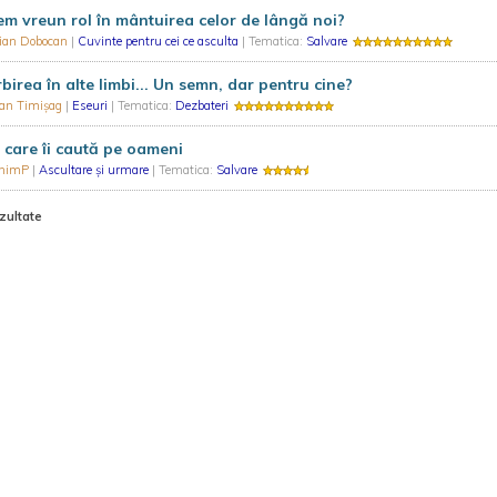
m vreun rol în mântuirea celor de lângă noi?
rian Dobocan
|
Cuvinte pentru cei ce asculta
| Tematica:
Salvare
birea în alte limbi... Un semn, dar pentru cine?
ian Timișag
|
Eseuri
| Tematica:
Dezbateri
 care îi caută pe oameni
nimP
|
Ascultare și urmare
| Tematica:
Salvare
zultate