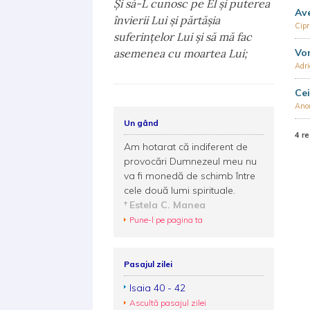
Şi să-L cunosc pe El şi puterea
Ave
învierii Lui şi părtăşia
Cip
suferinţelor Lui şi să mă fac
asemenea cu moartea Lui;
Vor
Adr
Cei
Ano
Un gând
4 re
Am hotarat că indiferent de
provocări Dumnezeul meu nu
va fi monedă de schimb între
cele două lumi spirituale.
Estela C. Manea
Pune-l pe pagina ta
Pasajul zilei
Isaia 40 - 42
Ascultă pasajul zilei