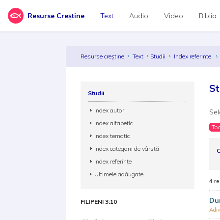
Resurse Creștine
Text
Audio
Video
Biblia
Resurse creștine
Text
Studii
Index referinte
St
Studii
Index autori
Sel
Index alfabetic
Toa
Index tematic
Index categorii de vârstă
C
Index referințe
Ultimele adăugate
4 re
Du
FILIPENI 3:10
Adr