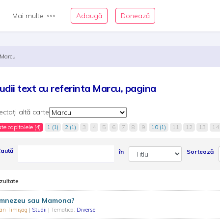
Mai multe
Adaugă
Donează
Marcu
udii text cu referinta Marcu, pagina
ectați altă carte
te capitolele (4)
1 (1)
2 (1)
3
4
5
6
7
8
9
10 (1)
11
12
13
14
aută
în
Sortează
zultate
mnezeu sau Mamona?
ian Timișag
|
Studii
| Tematica:
Diverse