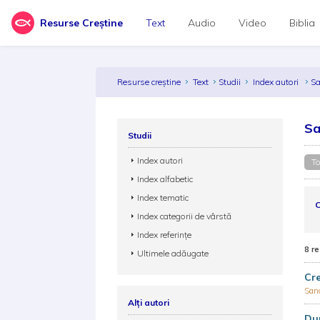
Resurse Creștine
Text
Audio
Video
Biblia
Resurse creștine
Text
Studii
Index autori
S
Sa
Studii
Index autori
To
Index alfabetic
Index tematic
C
Index categorii de vârstă
Index referințe
8 re
Ultimele adăugate
Cre
San
Alți autori
Dum