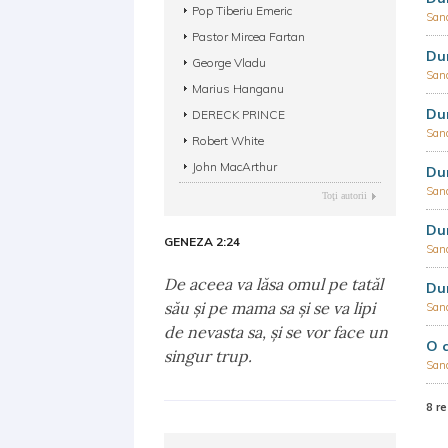
Pop Tiberiu Emeric
San
Pastor Mircea Fartan
Dum
George Vladu
San
Marius Hanganu
Dum
DERECK PRINCE
San
Robert White
John MacArthur
Dum
San
Toţi autorii
Dum
GENEZA 2:24
San
De aceea va lăsa omul pe tatăl
Dum
său şi pe mama sa şi se va lipi
San
de nevasta sa, şi se vor face un
O c
singur trup.
San
8 re