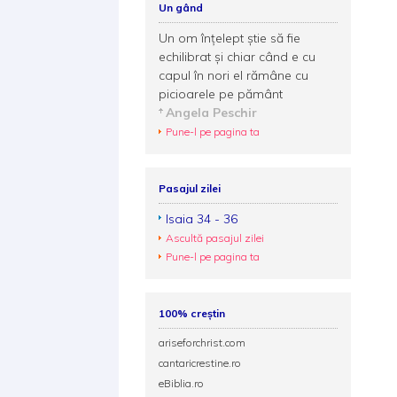
Un gând
Un om înţelept ştie să fie
echilibrat şi chiar când e cu
capul în nori el rămâne cu
picioarele pe pământ
Angela Peschir
Pune-l pe pagina ta
Pasajul zilei
Isaia 34 - 36
Ascultă pasajul zilei
Pune-l pe pagina ta
100% creștin
ariseforchrist.com
cantaricrestine.ro
eBiblia.ro