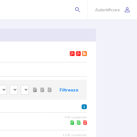
Autentificare
Filtreaza
1
976 vizualizări
1.216 vizualizări