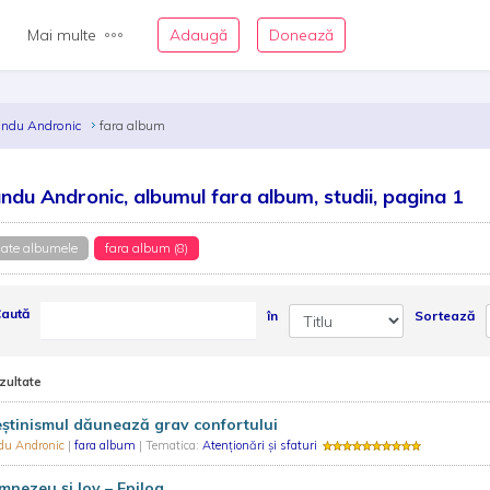
Mai multe
Adaugă
Donează
andu Andronic
fara album
ndu Andronic, albumul fara album, studii, pagina 1
ate albumele
fara album (8)
aută
în
Sortează
zultate
știnismul dăunează grav confortului
du Andronic
|
fara album
| Tematica:
Atenționări și sfaturi
nezeu și Iov – Epilog