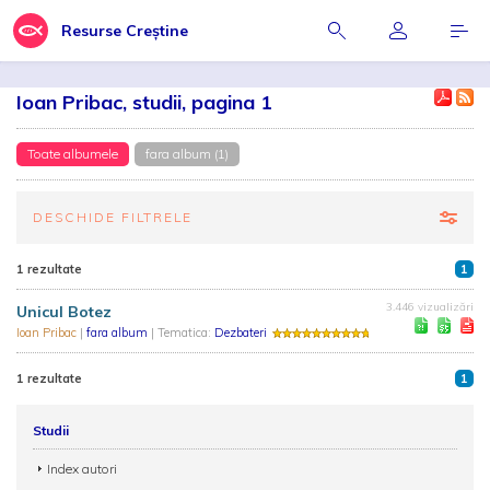
Resurse Creștine
Ioan Pribac, studii, pagina 1
Toate albumele
fara album (1)
DESCHIDE FILTRELE
1 rezultate
1
3.446 vizualizări
Unicul Botez
Ioan Pribac
|
fara album
| Tematica:
Dezbateri
1 rezultate
1
Studii
Index autori