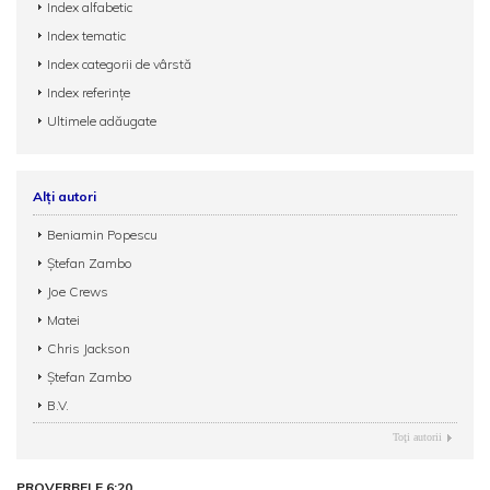
Index alfabetic
Index tematic
Index categorii de vârstă
Index referințe
Ultimele adăugate
Alți autori
Beniamin Popescu
Ștefan Zambo
Joe Crews
Matei
Chris Jackson
Ștefan Zambo
B.V.
Toţi autorii
PROVERBELE 6:20