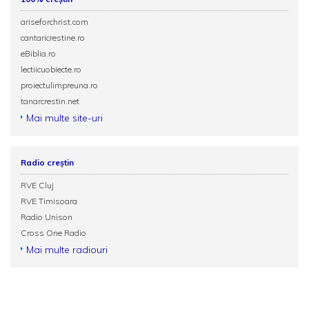
ariseforchrist.com
cantaricrestine.ro
eBiblia.ro
lectiicuobiecte.ro
proiectulimpreuna.ro
tanarcrestin.net
Mai multe site-uri
Radio creștin
RVE Cluj
RVE Timisoara
Radio Unison
Cross One Radio
Mai multe radiouri