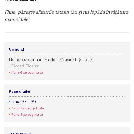
Fiule, păzeşte sfaturile tatălui tău şi nu lepăda învăţătura
mamei tale:
Un gând
Haina curată a inimii dă strălucire feţei tale!
Ficard Florica
Pune-l pe pagina ta
Pasajul zilei
Isaia 37 - 39
Ascultă pasajul zilei
Pune-l pe pagina ta
100% creștin