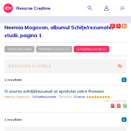
Resurse Creștine
Neemia Mogovan, albumul Schițe/rezumate,
studii, pagina 1
Toate albumele
Referate concise (1)
Schițe/rezumate (1)
DESCHIDE FILTRELE
1 rezultate
1
O scurta schiță/rezumat al epistolei catre Romani.
Neemia Mogovan
|
Schițe/rezumate
| Tematica:
Diverse
2.866 vizualizări
1 rezultate
1