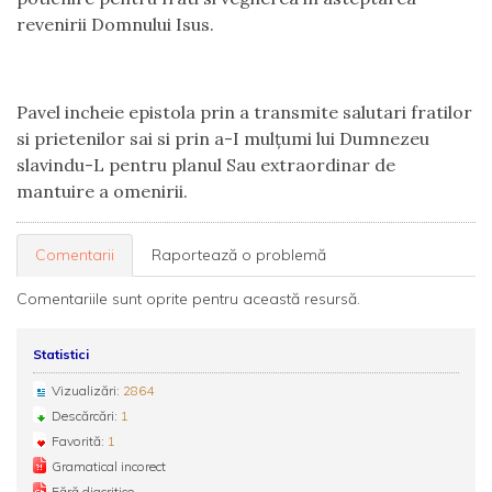
revenirii Domnului Isus.
Pavel incheie epistola prin a transmite salutari fratilor
si prietenilor sai si prin a-I mulțumi lui Dumnezeu
slavindu-L pentru planul Sau extraordinar de
mantuire a omenirii.
Comentarii
Raportează o problemă
Comentariile sunt oprite pentru această resursă.
Statistici
Vizualizări:
2864
Descărcări:
1
Favorită:
1
Gramatical incorect
Fără diacritice