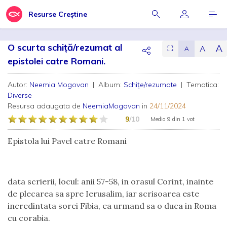
Resurse Creștine
O scurta schiță/rezumat al
A
A
⛶
A
epistolei catre Romani.
Autor:
Neemia Mogovan
| Album:
Schițe/rezumate
| Tematica:
Diverse
Resursa adaugata de
NeemiaMogovan
in
24/11/2024
9
/10
Media
9
din
1 vot
Epistola lui Pavel catre Romani
data scrierii, locul: anii 57-58, in orasul Corint, inainte
de plecarea sa spre Ierusalim, iar scrisoarea este
incredintata sorei Fibia, ea urmand sa o duca in Roma
cu corabia.