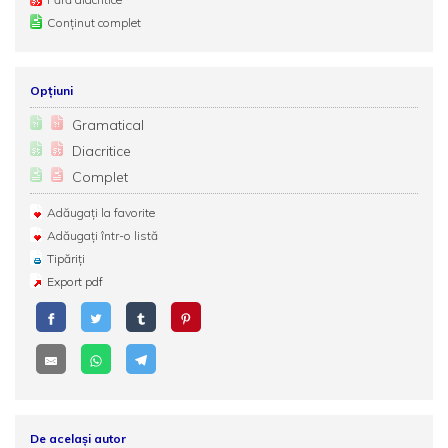
Conținut complet
Opțiuni
Gramatical
Diacritice
Complet
Adăugați la favorite
Adăugați într-o listă
Tipăriți
Export pdf
De același autor