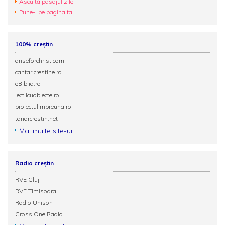
Ascultă pasajul zilei
Pune-l pe pagina ta
100% creștin
ariseforchrist.com
cantaricrestine.ro
eBiblia.ro
lectiicuobiecte.ro
proiectulimpreuna.ro
tanarcrestin.net
Mai multe site-uri
Radio creștin
RVE Cluj
RVE Timisoara
Radio Unison
Cross One Radio