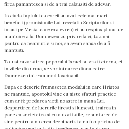
firea pamantesca si de a trai calauziti de adevar.
In ciuda faptului ca evreii au avut cele mai mari
beneficii (promisiunile Lui, revelatia Scripturilor si
insusi pe Mesia, care era evreu) ei au respins planul de
mantuire a lui Dumnezeu cu privire la ei, tocmai
pentru ca neamurile si noi, sa avem sansa de a fi
mantuiti.
Totusi razvratirea poporului Israel nu v-a fi eterna, ci
in zilele din urma, se vor intoarce dinou catre
Dumnezeu intr-un mod fascinabil.
Dupa ce descrie frumusetea modului in care Hristos
ne mantuie, apostolul vine cu niste sfaturi practice
cum ar fi: predarea vietii noastre in mana Lui,
despartirea de lucrurile firesti si lumesti, trairea in
pace cu societatea si cu autoritatile, renuntarea de
sine pentru a nu crea dezbinari si a nu fi o pricina de
poticnire pentru frati si vegherea in asteptarea