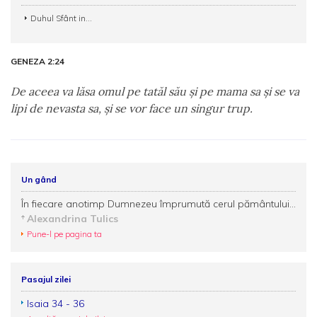
Duhul Sfânt in...
GENEZA 2:24
De aceea va lăsa omul pe tatăl său şi pe mama sa şi se va
lipi de nevasta sa, şi se vor face un singur trup.
Un gând
În fiecare anotimp Dumnezeu împrumută cerul pământului...
Alexandrina Tulics
Pune-l pe pagina ta
Pasajul zilei
Isaia 34 - 36