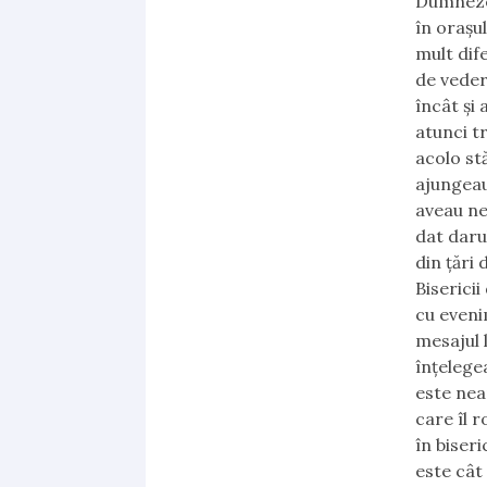
Dumnezeu
în orașul
mult dif
de veder
încât și
atunci t
acolo st
ajungeau 
aveau ne
dat daru
din țări 
Biserici
cu eveni
mesajul 
înțelege
este nea
care îl 
în biseri
este cât 