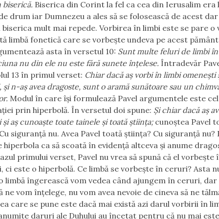
n biserică.
Biserica din Corint la fel ca cea din Ierusalim era 
de drum iar Dumnezeu a ales să se folosească de acest dar
i biserica mult mai repede. Vorbirea în limbi este se pare o
ltă limbă fonetică care se vorbește undeva pe acest pământ,
gumentează asta în versetul 10:
Sunt multe feluri de limbi î
ciuna nu din ele nu este fără sunete înțelese.
Întradevăr Pav
lul 13 în primul verset:
Chiar dacă aș vorbi în limbi omenești 
i, și n-aș avea dragoste, sunt o aramă sunătoare sau un chimv
or.
Modul în care își formulează Pavel argumentele este cel
iei prin hiperbolă. În versetul doi spune:
Și chiar dacă aș a
 și aș cunoaște toate tainele și toată știința;
cunoștea Pavel t
 Cu siguranță nu. Avea Pavel toată știința? Cu siguranță nu? 
e hiperbola ca să scoată în evidență altceva și anume drago
 cazul primului verset, Pavel nu vrea să spună că el vorbește î
, ci este o hiperbolă. Ce limbă se vorbește în ceruri? Asta nu
 o limbă îngerească vom vedea când ajungem în ceruri, dar
ă ne vom înțelege, nu vom avea nevoie de cineva să ne tălm
ea care se pune este dacă mai există azi darul vorbirii în li
anumite daruri ale Duhului au încetat pentru că nu mai est