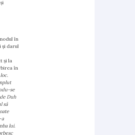
și
 modul în
 și darul
 și la
rbirea în
loc.
umplut
indu-se
t de Duh
l să
toate
-a
mba lui.
vorbesc