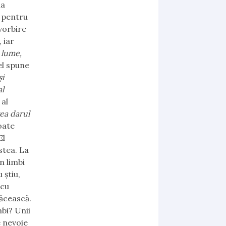
la
 pentru
 vorbire
 iar
n lume,
el spune
și
al
 al
vea darul
oate
El
stea. La
n limbi
 știu,
 cu
ăcească.
mbi? Unii
e nevoie