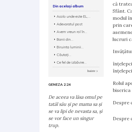
că trate
Din același album
Sfânt. Ca
Acolo unde este EL,...
modul în
Adevaratul post
prin care
asemenea
Avem vreun rol în...
lucruri c
Banii din...
Biruinta luminii...
Invățătu
Căutați...
Ce fel de izbăvire...
înțelepci
înțelepc
Inainte
Rolul apo
GENEZA 2:24
biserica
De aceea va lăsa omul pe
Despre 
tatăl său şi pe mama sa şi
se va lipi de nevasta sa, şi
se vor face un singur
Despre 
trup.