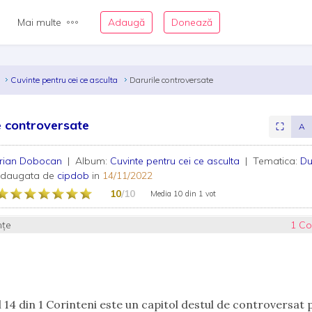
Mai multe
Adaugă
Donează
n
Cuvinte pentru cei ce asculta
Darurile controversate
e controversate
⛶
A
prian Dobocan
| Album:
Cuvinte pentru cei ce asculta
| Tematica:
Du
adaugata de
cipdob
in
14/11/2022
10
/10
Media
10
din
1 vot
nțe
1 Co
l 14 din 1 Corinteni este un capitol destul de controversat