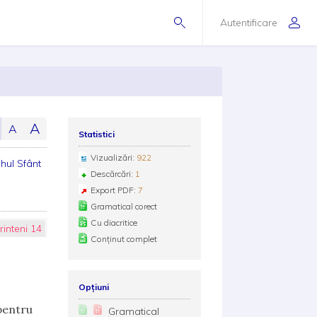
Autentificare
A
A
Statistici
Vizualizări:
922
hul Sfânt
Descărcări:
1
Export PDF:
7
Gramatical corect
Cu diacritice
rinteni 14
Conținut complet
Opțiuni
 pentru
Gramatical