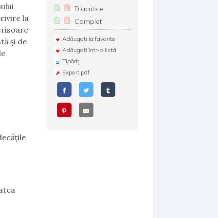
ului
Diacritice
rivire la
Complet
crisoare
Adăugați la favorite
tă și de
Adăugați într-o listă
le
Tipăriți
Export pdf
decățile
tatea