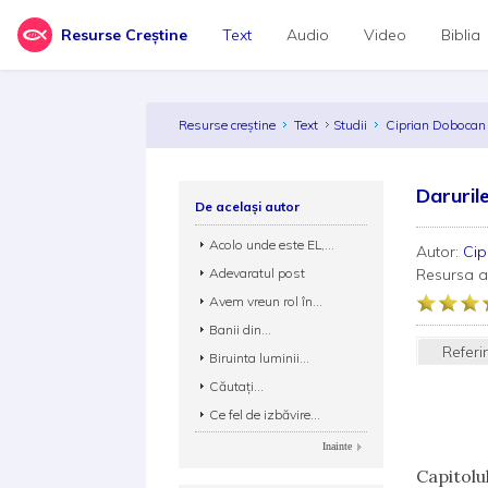
Resurse Creștine
Text
Audio
Video
Biblia
Resurse creștine
Text
Studii
Ciprian Doboca
Daruril
De același autor
Acolo unde este EL,...
Autor:
Ci
Adevaratul post
Resursa 
Avem vreun rol în...
Banii din...
Referi
Biruinta luminii...
Căutați...
Ce fel de izbăvire...
Inainte
Capitolu