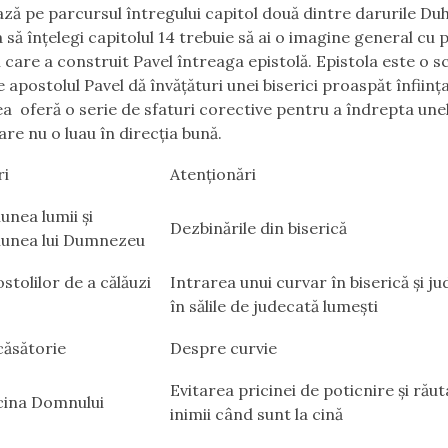
ază pe parcursul întregului capitol două dintre darurile Duh
 să înțelegi capitolul 14 trebuie să ai o imagine general cu p
 care a construit Pavel întreaga epistolă. Epistola este o s
 apostolul Pavel dă învățături unei biserici proaspăt înființa
 oferă o serie de sfaturi corective pentru a îndrepta une
are nu o luau în direcția bună.
ri
Atenționări
unea lumii și
Dezbinările din biserică
iunea lui Dumnezeu
stolilor de a călăuzi
Intrarea unui curvar în biserică și ju
în sălile de judecată lumești
căsătorie
Despre curvie
Evitarea pricinei de poticnire și rău
cina Domnului
inimii când sunt la cină