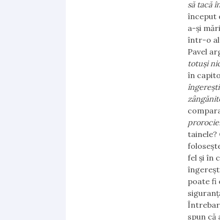
să tacă î
început 
a-și măr
într-o a
Pavel ar
totuși ni
în capito
îngereșt
zângănit
comparaț
prorociei
tainele?
foloseșt
fel și în
îngerești
poate fi
siguranț
Întrebar
spun că 