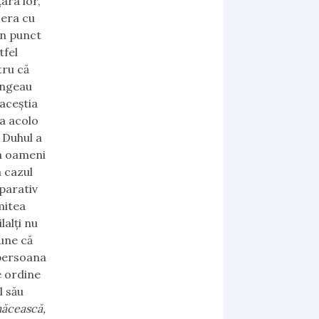
ara lor,
 era cu
in punct
tfel
tru că
ungeau
 aceștia
ea acolo
 Duhul a
ca oameni
n cazul
parativ
mitea
alți nu
une că
 persoana
e ordine
l său
măcească,