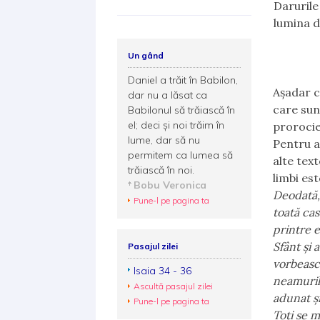
Darurile
lumina 
Un gând
Daniel a trăit în Babilon,
Așadar c
dar nu a lăsat ca
care sunt
Babilonul să trăiască în
el; deci și noi trăim în
prorocie
lume, dar să nu
Pentru a 
permitem ca lumea să
alte text
trăiască în noi.
limbi est
Bobu Veronica
Deodată, 
Pune-l pe pagina ta
toată cas
printre e
Sfânt şi 
Pasajul zilei
vorbească
Isaia 34 - 36
neamuril
Ascultă pasajul zilei
adunat şi
Pune-l pe pagina ta
Toţi se m