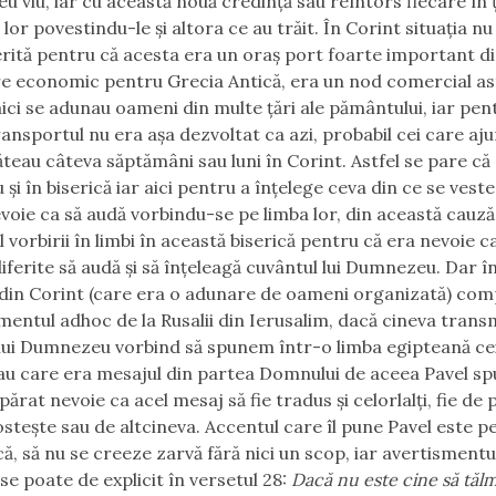
 viu, iar cu această nouă credință sau reîntors fiecare în ț
 lor povestindu-le și altora ce au trăit. În Corint situația nu
erită pentru că acesta era un oraș port foarte important d
e economic pentru Grecia Antică, era un nod comercial as
 aici se adunau oameni din multe țări ale pământului, iar pen
ransportul nu era așa dezvoltat ca azi, probabil cei care aj
ăteau câteva săptămâni sau luni în Corint. Astfel se pare că
și în biserică iar aici pentru a înțelege ceva din ce se vest
voie ca să audă vorbindu-se pe limba lor, din această cauză
l vorbirii în limbi în această biserică pentru că era nevoie 
diferite să audă și să înțeleagă cuvântul lui Dumnezeu. Dar î
i din Corint (care era o adunare de oameni organizată) com
mentul adhoc de la Rusalii din Ierusalim, dacă cineva trans
lui Dumnezeu vorbind să spunem într-o limba egipteană ceil
au care era mesajul din partea Domnului de aceea Pavel sp
părat nevoie ca acel mesaj să fie tradus și celorlalți, fie de
rostește sau de altcineva. Accentul care îl pune Pavel este p
că, să nu se creeze zarvă fără nici un scop, iar avertismentu
se poate de explicit în versetul 28:
Dacă nu este cine să tăl