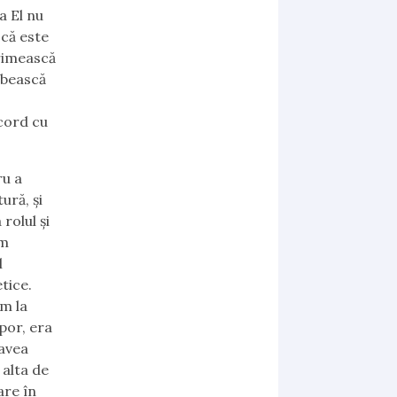
a El nu
 că este
primească
orbească
cord cu
ru a
ură, și
rolul și
am
l
etice.
ăm la
por, era
 avea
alta de
are în