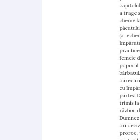
capitolul
a trage s
cheme la
păcatulu
și reche
împăratu
practice
femeie d
poporul I
bărbatul
oarecare
cu împăr
partea D
trimis l
război, 
Dumnezeu
ori deci
proroc, 