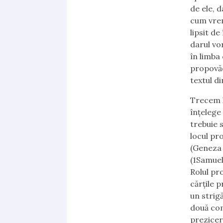
de ele, 
cum vrem
lipsit d
darul vor
în limba
propovăd
textul di
Trecem l
înțelege
trebuie 
locul pr
(Geneza 
(1Samuel 
Rolul pr
cărțile 
un strig
două com
prezicer