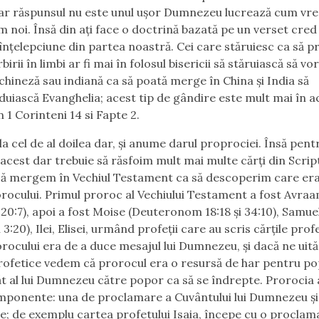
dar răspunsul nu este unul ușor Dumnezeu lucrează cum vre
 noi. Însă din ați face o doctrină bazată pe un verset cred
e înțelepciune din partea noastră. Cei care stăruiesc ca să 
birii în limbi ar fi mai în folosul bisericii să stăruiască să v
 chineză sau indiană ca să poată merge în China și India să
uiască Evanghelia; acest tip de gândire este mult mai în a
n 1 Corinteni 14 si Fapte 2.
a cel de al doilea dar, și anume darul proprociei. Însă pent
 acest dar trebuie să răsfoim mult mai multe cărți din Script
să mergem în Vechiul Testament ca să descoperim care era 
orocului. Primul proroc al Vechiului Testament a fost Avra
20:7), apoi a fost Moise (Deuteronom 18:18 și 34:10), Samue
3:20), Ilei, Elisei, urmând profeții care au scris cărțile prof
orocului era de a duce mesajul lui Dumnezeu, și dacă ne uit
profetice vedem că prorocul era o resursă de har pentru po
ăt al lui Dumnezeu către popor ca să se îndrepte. Prorocia
ponente: una de proclamare a Cuvântului lui Dumnezeu și 
e; de exemplu cartea profetului Isaia, începe cu o proclam