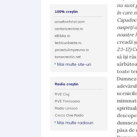
nu sunt g
100% creștin
în care n
Capadocia
ariseforchrist.com
oaspeţi d
cantaricrestine.ro
noastre l
eBiblia.ro
creadă şi
lectiicuobiecte.ro
2:1-12)
C
proiectulimpreuna.ro
să își ră
tanarcrestin.net
sărbătoa
Mai multe site-uri
toate ter
Dumnezeu
Radio creștin
adevărul
ucenicilo
RVE Cluj
minunate
RVE Timisoara
spiritua
Radio Unison
descoper
Cross One Radio
dumnezei
Mai multe radiouri
păsa de e