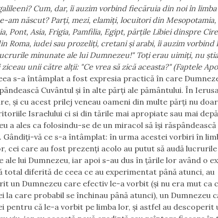
alileeni? Cum, dar, îi auzim vorbind fiecăruia din noi în limba
e-am născut? Parţi, mezi, elamiţi, locuitori din Mesopotamia,
, Pont, Asia, Frigia, Pamfilia, Egipt, părţile Libiei dinspre Cir
in Roma, iudei sau prozeliţi, cretani şi arabi, îi auzim vorbind 
ucrurile minunate ale lui Dumnezeu!" Toţi erau uimiţi, nu şti
 ziceau unii către alţii: "Ce vrea să zică aceasta?" (Faptele Apo
eea s-a întâmplat a fost expresia practică în care Dumneze
spândească Cuvântul și în alte părți ale pământului. În Ierus
re, și cu acest prilej veneau oameni din multe părți nu doar
itoriile Israelului ci si din tările mai apropiate sau mai dep
 a ales ca folosindu-se de un miracol să își răspândească
. Gândiți-vă ce s-a întâmplat: în urma acestei vorbiri în lim
r, cei care au fost prezenți acolo au putut să audă lucrurile
 ale lui Dumnezeu, iar apoi s-au dus în țările lor având o e
lă total diferită de ceea ce au experimentat până atunci, au
it un Dumnezeu care efectiv le-a vorbit (și nu era mut ca ce
 la care probabil se închinau până atunci), un Dumnezeu că
i pentru că le-a vorbit pe limba lor, și astfel au descoperit