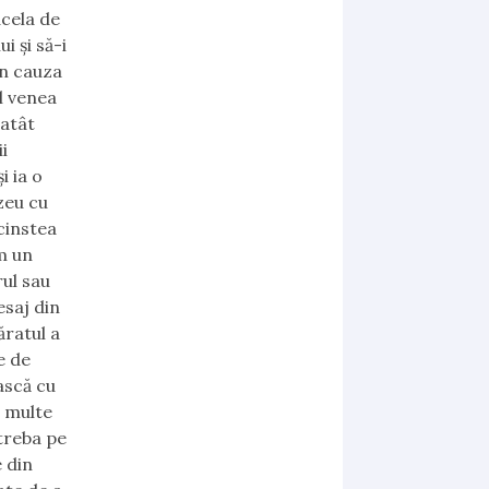
acela de
i și să-i
in cauza
l venea
 atât
i
i ia o
zeu cu
ecinstea
m un
rul sau
esaj din
ăratul a
e de
ască cu
 multe
ntreba pe
 din