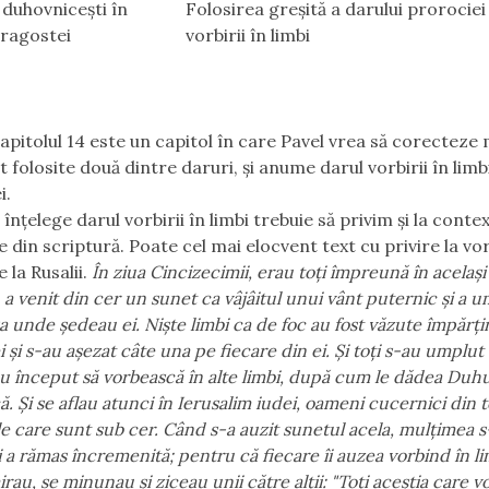
 duhovnicești în
Folosirea greșită a darului prorociei 
dragostei
vorbirii în limbi
apitolul 14 este un capitol în care Pavel vrea să corecteze
 folosite două dintre daruri, și anume darul vorbirii în limbi
i.
înțelege darul vorbirii în limbi trebuie să privim și la context
e din scriptură. Poate cel mai elocvent text cu privire la vo
e la Rusalii.
În ziua Cincizecimii, erau toţi împreună în acelaşi 
a venit din cer un sunet ca vâjâitul unui vânt puternic şi a 
a unde şedeau ei. Nişte limbi ca de foc au fost văzute împărţ
i şi s-au aşezat câte una pe fiecare din ei. Şi toţi s-au umplu
au început să vorbească în alte limbi, după cum le dădea Duhu
. Şi se aflau atunci în Ierusalim iudei, oameni cucernici din 
e care sunt sub cer. Când s-a auzit sunetul acela, mulţimea s
 a rămas încremenită; pentru că fiecare îi auzea vorbind în li
irau, se minunau şi ziceau unii către alţii: "Toţi aceştia care 