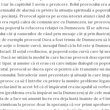
 1 iar în capitolul 3 avem o prezicere. Rolul prorocului era 
emnalul de alarmă cu privire la situația spirituală a poporulu
 pocăință. Prorocul apărea pe scena istoriei atunci când d
i era ruptă calea de comunicare cu Dumnezeu, iar prorocu
ma poporul la refacerea relației cu Dumnezeu. El se adresa
lui cât și oamenilor de rând prin mesaje cât și prin ilustrați
; de exemplu prorocul Osea a fost trimis de Dumnezeu să îș
e soție o femeie curvă, mesajul fiind că la fel este și Dumne
srael, El soțul credincios, și poporul soția curvă care își n
. Dacă ne uităm la modul în care lucrau prorocii descoperi
 tipar, și anume că ei erau cei care inițiau dialogul cu popo
atul, prorocul se ducea spre ei pentru a le transmite un m
omnului. Întradevăr sunt prezentate și situații în care împ
a proroc ca să-l întrebe cu privire la numite probleme legat
declarând în acest fel că el împăratul era incapabil să vorbe
 (problema era la împărat nu la Dumnezeu) și de cele mai
zia de a face un anumit lucru era deja luată înainte de a-l î
trimiteau la proroc doar în speranța că vor primi aprobare