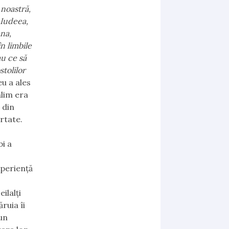
 noastră,
 Iudeea,
ena,
în limbile
au ce să
stolilor
u a ales
alim era
 din
ărtate.
bi a
xperiență
ilalți
ruia îi
 un