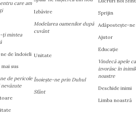
Lucruri noi Sfin
entru care am
ți
Izbăvire
Sprijin
Modelarea oamenilor după
Adăpostește-ne
cuvânt
-ți mintea
Ajutor
ă
Educație
ne de îndoieli
Unitate
Vindecă apele c
 mai sus
izvorăsc în inimil
noastre
ne de pericole
Înoiește-ne prin Duhul
i nevăzute
Deschide inimi
Sfânt
toare
Limba noastră
itate