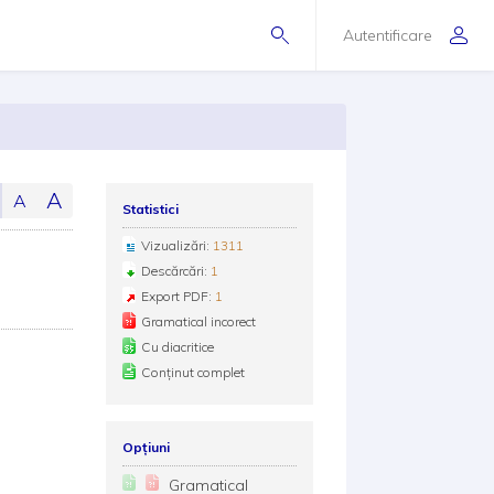
Autentificare
A
A
Statistici
Vizualizări:
1311
Descărcări:
1
Export PDF:
1
Gramatical incorect
Cu diacritice
Conținut complet
Opțiuni
Gramatical