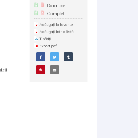
Diacritice
Complet
Adăugați la favorite
Adăugați într-o listă
Tipăriți
Export pdf
rii