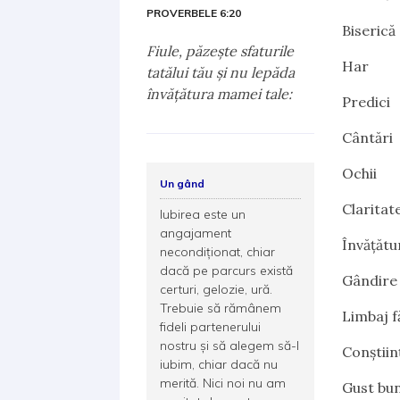
PROVERBELE 6:20
Biserică
Fiule, păzeşte sfaturile
Har
tatălui tău şi nu lepăda
învăţătura mamei tale:
Predici
Cântări
Ochii
Un gând
Claritat
Iubirea este un
angajament
Învățătur
necondiţionat, chiar
dacă pe parcurs există
Gândire 
certuri, gelozie, ură.
Trebuie să rămânem
Limbaj f
fideli partenerului
nostru şi să alegem să-l
Conștiin
iubim, chiar dacă nu
merită. Nici noi nu am
Gust bun