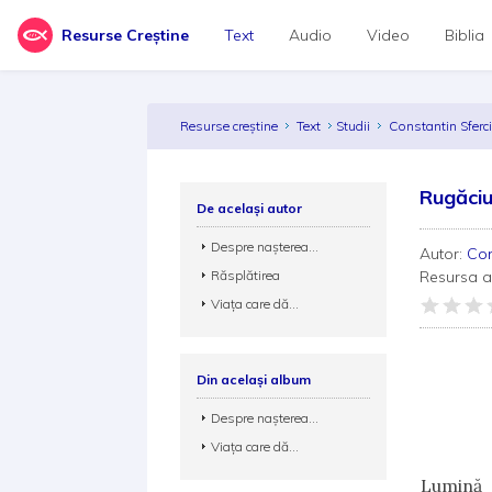
Resurse Creștine
Text
Audio
Video
Biblia
Resurse creștine
Text
Studii
Constantin Sferc
Rugăciu
De același autor
Despre nașterea...
Autor:
Con
Răsplătirea
Resursa 
Viața care dă...
Din același album
Rugă
Despre nașterea...
Viața care dă...
Lumină