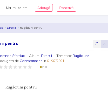
Mai multe
Adaugă
Donează
iuc
Direcții
Rugăciuni pentru
ni pentru
⛶
A
stantin Sferciuc
| Album:
Direcții
| Tematica:
Rugăciune
adaugata de
Connstanntinn
in
01/07/2021
0
/10
ciuni pentru