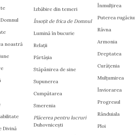
Înmulțirea
ate
Izbăbire din temeri
Puterea rugăciun
e Domnul
Însoțit de frica de Domnul
Râvna
ate
Lumină în bucurie
Armonia
a noastră
Relații
Dreptatea
iune
Părtășia
Curățenia
re
Stăpânirea de sine
Mulțumirea
ă
Supunerea
Înviorarea
Cumpătarea
Progresul
e
Smerenia
Rânduiala
bilitate
Plăcerea pentru lucruri
Duhovnicești
Ploi
e Divină