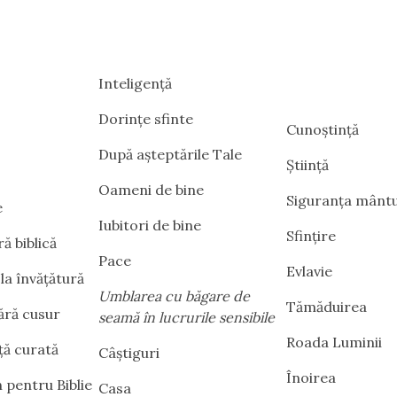
Inteligență
Dorințe sfinte
Cunoștință
După așteptările Tale
Știință
Oameni de bine
Siguranța mântui
e
Iubitori de bine
Sfințire
ă biblică
Pace
Evlavie
la învățătură
Umblarea cu băgare de
Tămăduirea
ără cusur
seamă în lucrurile sensibile
Roada Luminii
ță curată
Câștiguri
Înoirea
 pentru Biblie
Casa