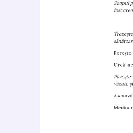
Scopul p
fost crea
Trezește
sănătoas
Ferește-
Urcă-ne
Păzește-
văzute ș
Ascunză
Mediocr