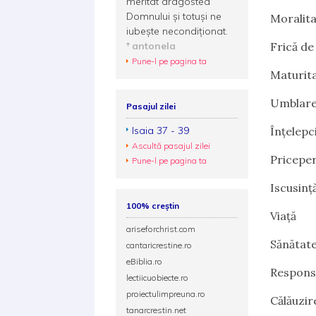
meritat dragostea
Domnului şi totuşi ne
Moralit
iubeşte necondiţionat.
antonela
Frică d
Pune-l pe pagina ta
Maturit
Umblare
Pasajul zilei
Isaia 37 - 39
Înțelepc
Ascultă pasajul zilei
Pricepe
Pune-l pe pagina ta
Iscusinț
100% creștin
Viață
ariseforchrist.com
Sănătat
cantaricrestine.ro
eBiblia.ro
Responsa
lectiicuobiecte.ro
proiectulimpreuna.ro
Călăuzir
tanarcrestin.net