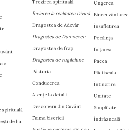
Trezirea spirituală
Ungerea
Învierea la realitatea Divină
Binecuvântarea
e
Dragostea de Adevăr
Însuflețirea
te
Dragostea de Dumnezeu
Pocăința
Dragostea de frați
Înlțarea
Cuvânt
Dragostea de rugăciune
Pacea
cie
Păstoria
Plictiseala
e
Conducerea
Întinerire
Atențe la detalii
Unitate
Descoperii din Cuvânt
Simplitate
 spirituală
Faima bisericii
Îndrăzneală
rești de har
Spală-ne nașterea din nou