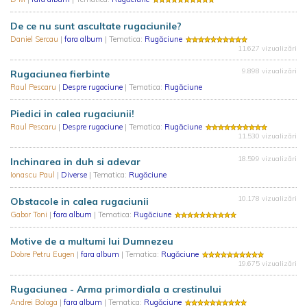
De ce nu sunt ascultate rugaciunile?
Daniel Sercau
|
fara album
| Tematica:
Rugăciune
11.627 vizualizări
9.898 vizualizări
Rugaciunea fierbinte
Raul Pescaru
|
Despre rugaciune
| Tematica:
Rugăciune
Piedici in calea rugaciunii!
Raul Pescaru
|
Despre rugaciune
| Tematica:
Rugăciune
11.530 vizualizări
18.599 vizualizări
Inchinarea in duh si adevar
Ionascu Paul
|
Diverse
| Tematica:
Rugăciune
10.178 vizualizări
Obstacole in calea rugaciunii
Gabor Toni
|
fara album
| Tematica:
Rugăciune
Motive de a multumi lui Dumnezeu
Dobre Petru Eugen
|
fara album
| Tematica:
Rugăciune
19.675 vizualizări
Rugaciunea - Arma primordiala a crestinului
Andrei Bologa
|
fara album
| Tematica:
Rugăciune