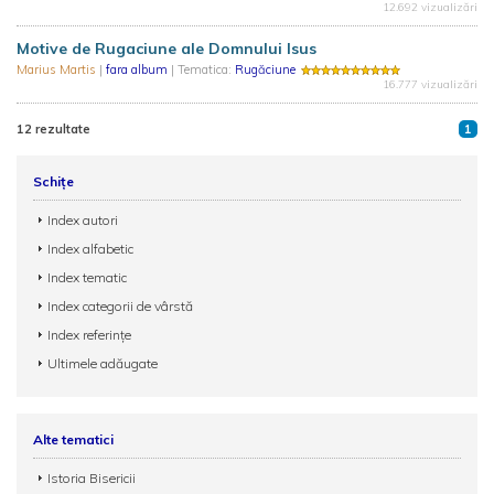
12.692 vizualizări
Motive de Rugaciune ale Domnului Isus
Marius Martis
|
fara album
| Tematica:
Rugăciune
16.777 vizualizări
12 rezultate
1
Schițe
Index autori
Index alfabetic
Index tematic
Index categorii de vârstă
Index referințe
Ultimele adăugate
Alte tematici
Istoria Bisericii