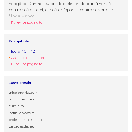
neagă pe Dumnezeu prin faptele lor, de parcă vor să-i
contrazică pe atei, ale căror fapte, le contrazic vorbele.
Ioan Hapca
Pune-l pe pagina ta
Pasajul zilei
Isaia 40 - 42
Ascultă pasajul zilei
Pune-l pe pagina ta
100% creștin
ariseforchrist.com
cantaricrestine.ro
eBiblia.ro
lectiicuobiecte.ro
proiectulimpreuna.ro
tanarcrestin.net