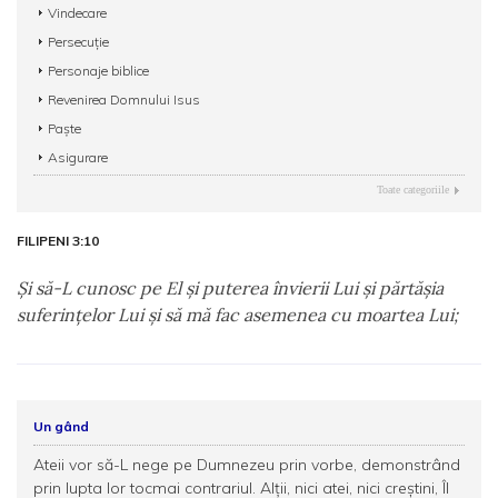
Vindecare
Persecuție
Personaje biblice
Revenirea Domnului Isus
Paște
Asigurare
Toate categoriile
FILIPENI 3:10
Şi să-L cunosc pe El şi puterea învierii Lui şi părtăşia
suferinţelor Lui şi să mă fac asemenea cu moartea Lui;
Un gând
Ateii vor să-L nege pe Dumnezeu prin vorbe, demonstrând
prin lupta lor tocmai contrariul. Alții, nici atei, nici creștini, Îl