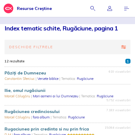
Resurse Creștine
Index tematic schite, Rugăciune, pagina 1
DESCHIDE FILTRELE
12 rezultate
1
619 vizualizări
Păziți de Dumnezeu
Constantin Sferciuc
|
Versete biblice
| Tematica:
Rugăciune
Ilie, omul rugăciunii
Marcel Călugăru
|
Mari oameni ai lui Dumnezeu
| Tematica:
Rugăciune
5.752 vizualizări
7.183 vizualizări
Rugăciunea credinciosului
Marcel Călugăru
|
fara album
| Tematica:
Rugăciune
15.084 vizualizări
Rugaciunea prin credinta si nu prin frica
D M
|
fara album
| Tematica:
Rugăciune