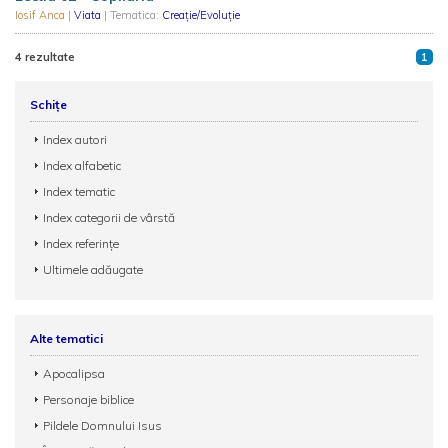
Iosif Anca
|
Viata
| Tematica:
Creație/Evoluție
4 rezultate
1
Schițe
Index autori
Index alfabetic
Index tematic
Index categorii de vârstă
Index referințe
Ultimele adăugate
Alte tematici
Apocalipsa
Personaje biblice
Pildele Domnului Isus