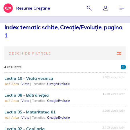
Resurse Creștine
Index tematic schite, Creație/Evoluție, pagina
1
DESCHIDE FILTRELE
4 rezultate
1
3.105 vizualizări
Lectia 10 - Viata vesnica
Iosif Anca
|
Viata
| Tematica:
Creație/Evoluție
1.940 vizualizări
Lectia 08 - Bătrâneţea
Iosif Anca
|
Viata
| Tematica:
Creație/Evoluție
2.166 vizualizări
Lectia 05 - Maturitatea 01
Iosif Anca
|
Viata
| Tematica:
Creație/Evoluție
2.053 vizualizări
Lectia 02 - Copilaria