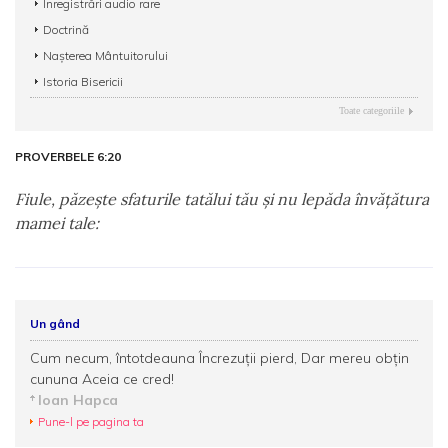
Înregistrări audio rare
Doctrină
Nașterea Mântuitorului
Istoria Bisericii
Toate categoriile
PROVERBELE 6:20
Fiule, păzeşte sfaturile tatălui tău şi nu lepăda învăţătura
mamei tale:
Un gând
Cum necum, întotdeauna Încrezuții pierd, Dar mereu obțin
cununa Aceia ce cred!
Ioan Hapca
Pune-l pe pagina ta