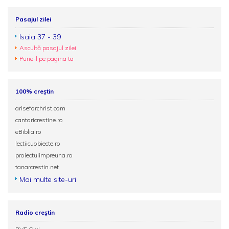
Pasajul zilei
Isaia 37 - 39
Ascultă pasajul zilei
Pune-l pe pagina ta
100% creștin
ariseforchrist.com
cantaricrestine.ro
eBiblia.ro
lectiicuobiecte.ro
proiectulimpreuna.ro
tanarcrestin.net
Mai multe site-uri
Radio creștin