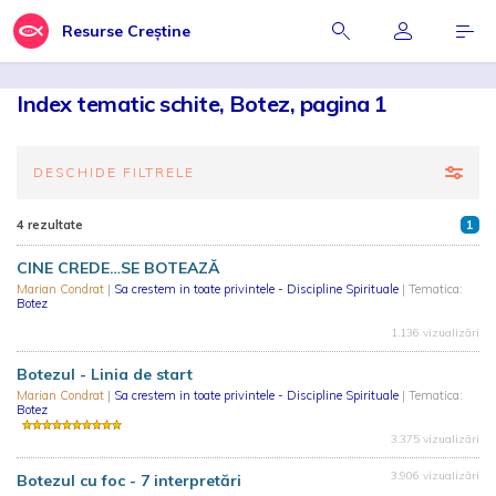
Resurse Creștine
Index tematic schite, Botez, pagina 1
DESCHIDE FILTRELE
4 rezultate
1
CINE CREDE…SE BOTEAZĂ
Marian Condrat
|
Sa crestem in toate privintele - Discipline Spirituale
| Tematica:
Botez
1.136 vizualizări
Botezul - Linia de start
Marian Condrat
|
Sa crestem in toate privintele - Discipline Spirituale
| Tematica:
Botez
3.375 vizualizări
3.906 vizualizări
Botezul cu foc - 7 interpretări