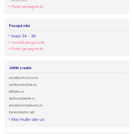
Anonim
Pune-l pe pagina ta
Pasajul zilei
Isaia 34 - 36
Ascultă pasajul zilei
Pune-l pe pagina ta
100% creștin
ariseforchrist.com
cantaricrestine.ro
eBiblia.ro
lectiicuobiecte.ro
proiectulimpreuna.ro
tanarcrestin.net
Mai multe site-uri