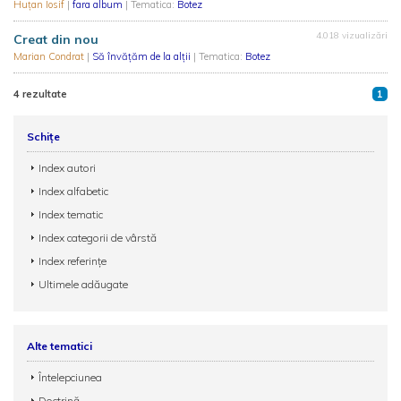
Huțan Iosif
|
fara album
| Tematica:
Botez
4.018 vizualizări
Creat din nou
Marian Condrat
|
Să învăţăm de la alţii
| Tematica:
Botez
4 rezultate
1
Schițe
Index autori
Index alfabetic
Index tematic
Index categorii de vârstă
Index referințe
Ultimele adăugate
Alte tematici
Întelepciunea
Doctrină