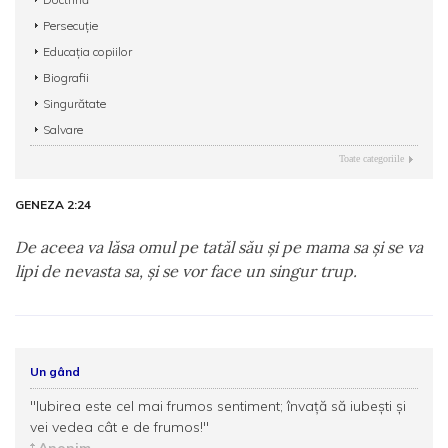
Persecuție
Educația copiilor
Biografii
Singurătate
Salvare
Toate categoriile
GENEZA 2:24
De aceea va lăsa omul pe tatăl său şi pe mama sa şi se va
lipi de nevasta sa, şi se vor face un singur trup.
Un gând
"Iubirea este cel mai frumos sentiment; învaţă să iubeşti şi
vei vedea cât e de frumos!"