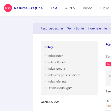
Resurse Creștine
Text
Audio
Video
Biblia
Resurse creștine
Text
Schițe
Index referinte
Sc
Schițe
Index autori
Sel
Index alfabetic
Toa
Index tematic
Index categorii de vârstă
C
Index referințe
Ultimele adăugate
3 re
Dum
GENEZA 2:24
Rau