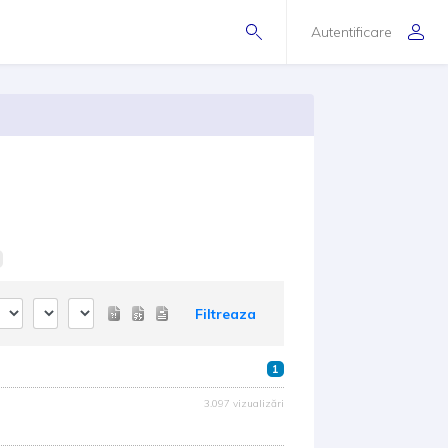
Autentificare
Filtreaza
1
3.097 vizualizări