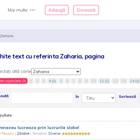
Mai multe
Adaugă
Donează
Zaharia
hite text cu referinta Zaharia, pagina
ectați altă carte
te capitolele (3)
1
2
3
4 (1)
5
6
7
8
9
10
11 (1)
12
13
14 (1)
aută
în
Sortează
zultate
nezeu lucreaza prin lucrurile slabe!
l Pescaru
|
Zdrobire
| Tematica:
Diverse