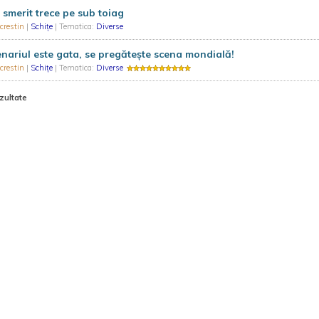
 smerit trece pe sub toiag
crestin
|
Schiţe
| Tematica:
Diverse
nariul este gata, se pregăteşte scena mondială!
crestin
|
Schiţe
| Tematica:
Diverse
zultate