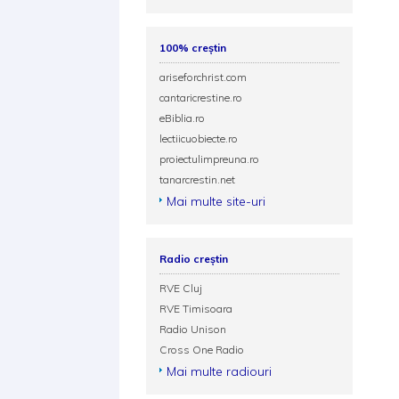
100% creștin
ariseforchrist.com
cantaricrestine.ro
eBiblia.ro
lectiicuobiecte.ro
proiectulimpreuna.ro
tanarcrestin.net
Mai multe site-uri
Radio creștin
RVE Cluj
RVE Timisoara
Radio Unison
Cross One Radio
Mai multe radiouri