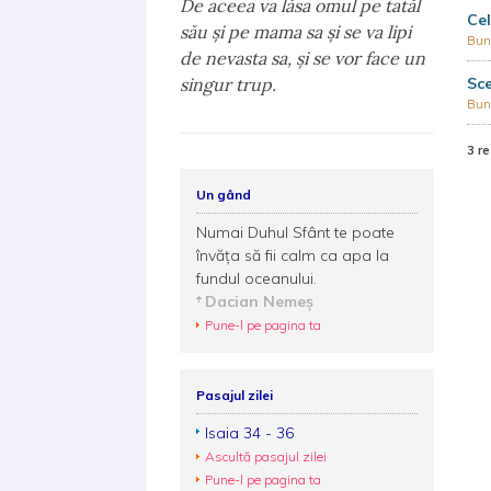
De aceea va lăsa omul pe tatăl
Cel
său şi pe mama sa şi se va lipi
Bun
de nevasta sa, şi se vor face un
singur trup.
Sce
Bun
3 re
Un gând
Numai Duhul Sfânt te poate
învăța să fii calm ca apa la
fundul oceanului.
Dacian Nemeș
Pune-l pe pagina ta
Pasajul zilei
Isaia 34 - 36
Ascultă pasajul zilei
Pune-l pe pagina ta