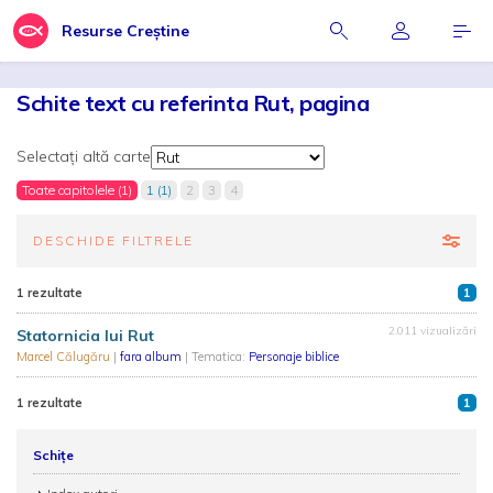
Resurse Creștine
Schite text cu referinta Rut, pagina
Selectați altă carte
Toate capitolele (1)
1 (1)
2
3
4
DESCHIDE FILTRELE
1 rezultate
1
2.011 vizualizări
Statornicia lui Rut
Marcel Călugăru
|
fara album
| Tematica:
Personaje biblice
1 rezultate
1
Schițe