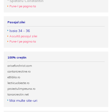
Spataru Constantin
Pune-l pe pagina ta
Pasajul zilei
Isaia 34 - 36
Ascultă pasajul zilei
Pune-l pe pagina ta
100% creștin
ariseforchrist.com
cantaricrestine.ro
eBiblia.ro
lectiicuobiecte.ro
proiectulimpreuna.ro
tanarcrestin.net
Mai multe site-uri