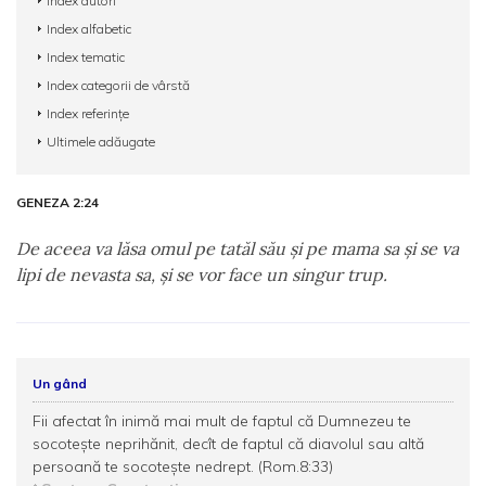
Index autori
Index alfabetic
Index tematic
Index categorii de vârstă
Index referințe
Ultimele adăugate
GENEZA 2:24
De aceea va lăsa omul pe tatăl său şi pe mama sa şi se va
lipi de nevasta sa, şi se vor face un singur trup.
Un gând
Fii afectat în inimă mai mult de faptul că Dumnezeu te
socoteşte neprihănit, decît de faptul că diavolul sau altă
persoană te socoteşte nedrept. (Rom.8:33)