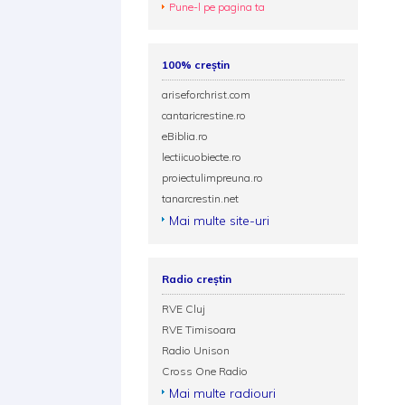
Pune-l pe pagina ta
100% creștin
ariseforchrist.com
cantaricrestine.ro
eBiblia.ro
lectiicuobiecte.ro
proiectulimpreuna.ro
tanarcrestin.net
Mai multe site-uri
Radio creștin
RVE Cluj
RVE Timisoara
Radio Unison
Cross One Radio
Mai multe radiouri