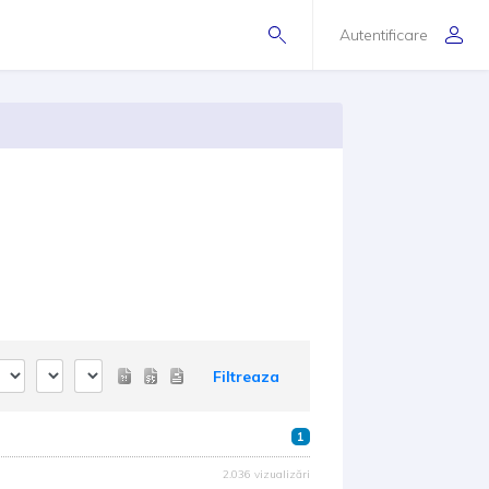
Autentificare
Filtreaza
1
2.036 vizualizări