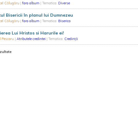
cel Călugăru
|
fara album
| Tematica:
Diverse
ul Bisericii în planul lui Dumnezeu
cel Călugăru
|
fara album
| Tematica:
Biserica
ierea Lui Hristos si Harurile ei!
l Pescaru
|
Atributele credintei
| Tematica:
Credință
zultate