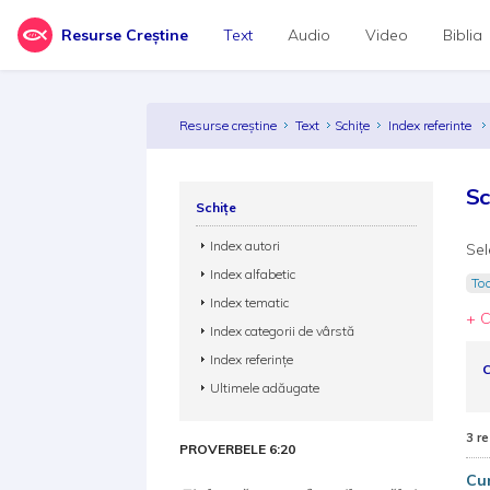
Resurse Creștine
Text
Audio
Video
Biblia
Resurse creștine
Text
Schițe
Index referinte
Sc
Schițe
Index autori
Sel
Index alfabetic
Toa
Index tematic
+ C
Index categorii de vârstă
Index referințe
C
Ultimele adăugate
3 re
PROVERBELE 6:20
Cun