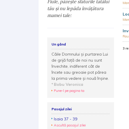
Fiule, păzeşte sfaturile tatălui
Mar
tău şi nu lepăda învăţătura
Loc
mamei tale:
Mar
Inv
Rau
Un gând
3 re
Căile Domnului şi purtarea Lui
de grijă faţă de noi nu sunt
învechite, indiferent cât de
încete sau greoaie pot părea
la prima vedere şi nouă înşine.
Bobu Veronica
Pune-l pe pagina ta
Pasajul zilei
Isaia 37 - 39
Ascultă pasajul zilei