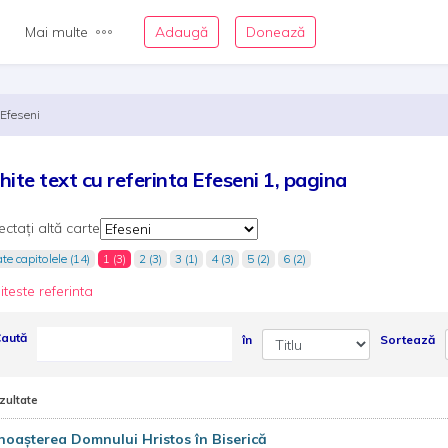
Mai multe
Adaugă
Donează
Efeseni
hite text cu referinta Efeseni 1, pagina
ectați altă carte
te capitolele (14)
1 (3)
2 (3)
3 (1)
4 (3)
5 (2)
6 (2)
iteste referinta
aută
în
Sortează
zultate
oașterea Domnului Hristos în Biserică