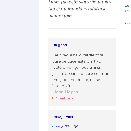
Fiule, păzeşte sfaturile tatălui
Lei
tău şi nu lepăda învăţătura
Titi
mamei tale:
2 re
Un gând
Fericirea este o cetate tare
care se cucerește printr-o
luptă a voinței, pasiunii și
jertfirii de sine la care cei mai
mulți, din nefericire, nu se
înrolează.
Ioan Hapca
Pune-l pe pagina ta
Pasajul zilei
Isaia 37 - 39