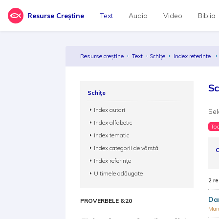
Resurse Creștine
Text
Audio
Video
Biblia
Resurse creștine
Text
Schițe
Index referinte
Sc
Schițe
Index autori
Sel
Index alfabetic
Toa
Index tematic
Index categorii de vârstă
C
Index referințe
Ultimele adăugate
2 re
Dan
PROVERBELE 6:20
Mar