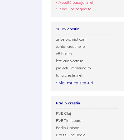
Ascultă pasajul zilei
Pune-l pe pagina ta
100% creștin
ariseforchrist.com
cantaricrestine.ro
eBiblia.ro
lectiicuobiecte.ro
proiectulimpreuna.ro
tanarcrestin.net
Mai multe site-uri
Radio creștin
RVE Cluj
RVE Timisoara
Radio Unison
Cross One Radio