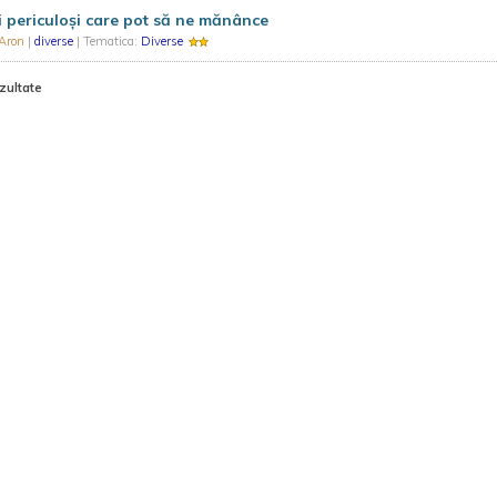
i periculoși care pot să ne mănânce
 Aron
|
diverse
| Tematica:
Diverse
zultate