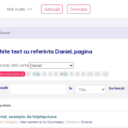
Mai multe
Adaugă
Donează
Daniel
hite text cu referinta Daniel, pagina
ectați altă carte
te capitolele (2)
1
2 (1)
3
4
5
6 (1)
7
8
9
10
11
12
aută
în
Sortează
zultate
iel, exemplu de înțelepciune
cel Călugăru
|
Mari oameni ai lui Dumnezeu
| Tematica:
Diverse