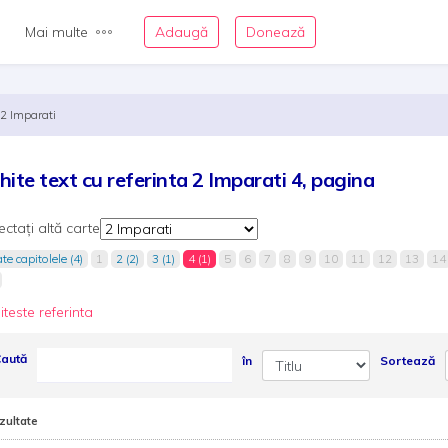
Mai multe
Adaugă
Donează
2 Imparati
hite text cu referinta 2 Imparati 4, pagina
ectați altă carte
te capitolele (4)
1
2 (2)
3 (1)
4 (1)
5
6
7
8
9
10
11
12
13
14
iteste referinta
aută
în
Sortează
zultate