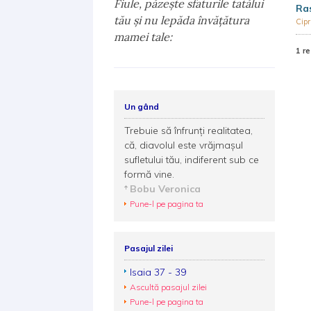
Fiule, păzeşte sfaturile tatălui
Ras
tău şi nu lepăda învăţătura
Cip
mamei tale:
1 re
Un gând
Trebuie să înfrunți realitatea,
că, diavolul este vrăjmaşul
sufletului tău, indiferent sub ce
formă vine.
Bobu Veronica
Pune-l pe pagina ta
Pasajul zilei
Isaia 37 - 39
Ascultă pasajul zilei
Pune-l pe pagina ta