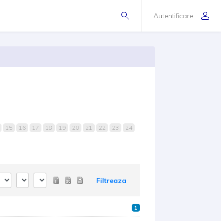
Autentificare
15
16
17
18
19
20
21
22
23
24
Filtreaza
1