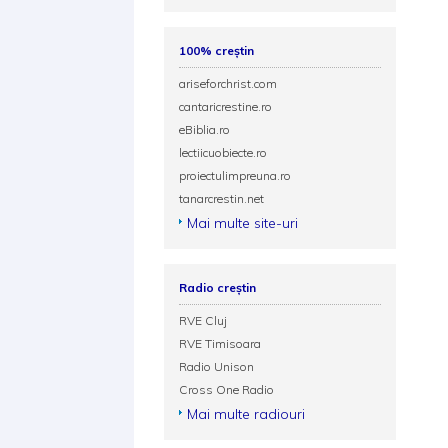
100% creștin
ariseforchrist.com
cantaricrestine.ro
eBiblia.ro
lectiicuobiecte.ro
proiectulimpreuna.ro
tanarcrestin.net
Mai multe site-uri
Radio creștin
RVE Cluj
RVE Timisoara
Radio Unison
Cross One Radio
Mai multe radiouri