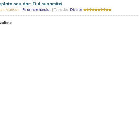
plata sau dar: Fiul sunamitei.
rian Muresan
|
Pe urmele harului.
| Tematica:
Diverse
zultate