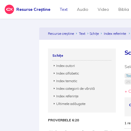
Resurse Creștine
Text
Audio
Video
Biblia
Resurse creștine
Text
Schițe
Index referinte
Sc
Schițe
Index autori
Sel
Index alfabetic
Toa
Index tematic
25
Index categorii de vârstă
+ C
Index referințe
Ultimele adăugate
C
PROVERBELE 6:20
1 re